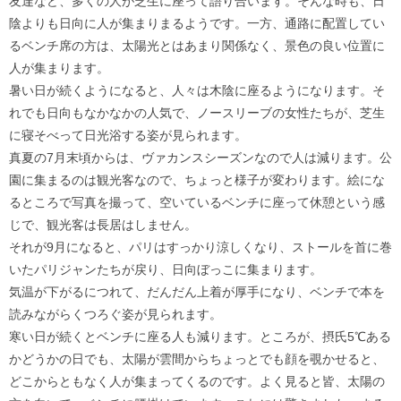
友達など、多くの人が芝生に座って語り合います。そんな時も、日
陰よりも日向に人が集まりまるようです。一方、通路に配置してい
るベンチ席の方は、太陽光とはあまり関係なく、景色の良い位置に
人が集まります。
暑い日が続くようになると、人々は木陰に座るようになります。そ
れでも日向もなかなかの人気で、ノースリーブの女性たちが、芝生
に寝そべって日光浴する姿が見られます。
真夏の7月末頃からは、ヴァカンスシーズンなので人は減ります。公
園に集まるのは観光客なので、ちょっと様子が変わります。絵にな
るところで写真を撮って、空いているベンチに座って休憩という感
じで、観光客は長居はしません。
それが9月になると、パリはすっかり涼しくなり、ストールを首に巻
いたパリジャンたちが戻り、日向ぼっこに集まります。
気温が下がるにつれて、だんだん上着が厚手になり、ベンチで本を
読みながらくつろぐ姿が見られます。
寒い日が続くとベンチに座る人も減ります。ところが、摂氏5℃ある
かどうかの日でも、太陽が雲間からちょっとでも顔を覗かせると、
どこからともなく人が集まってくるのです。よく見ると皆、太陽の