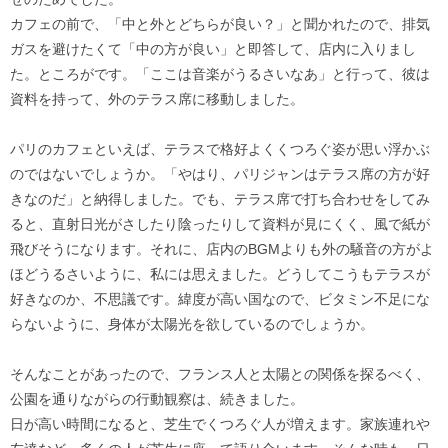
カフェの前で、「中と外とどちらが良い？」と聞かれたので、排気
ガスを避けたくて「中の方が良い」と即答して、店内に入りまし
た。ところがです。「ここは音楽がうるさいなあ」と行って、彼は
資料を持って、外のテラス席に移動しました。
パリのカフェといえば、テラスで格好よくくつろぐ姿が思い浮かぶ
のではないでしょうか。「やはり、パリジャンはテラス席の方が好
きなのだ」と納得しました。でも、テラス席で打ち合わせをしてみ
ると、直射日光がさしたり陰ったりして資料が見にくく、風で紙が
飛びそうになります。それに、店内のBGMよりも外の騒音の方がよ
ほどうるさいように、私には思えました。どうしてこうもテラスが
好きなのか、不思議です。緯度が高い国なので、ビタミン不足にな
らないように、身体が太陽光を欲しているのでしょうか。
そんなことがあったので、フランス人と太陽との関係を探るべく、
公園を通りながらの行動観察は、続きました。
日が高い時間になると、芝生でくつろぐ人が増えます。家族連れや