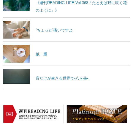
《週刊READING LIFE Vol.368「たとえば野に咲く花
のように」》
“ちょっと”痛いですよ
紙一重
音だけが生きる世界で-八ヶ岳-