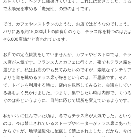
方を向いて、ベンチに腰掛けています。これには驚きました。まる
で太陽光を求める「走光性」の虫のようです。
では、カフェやレストランのような、お店ではどうなのでしょう。
パリにある約15,000以上の飲食店のうち、テラス席を持つのはおよ
そ6,000店舗だと言われています。
お店での定点観測をしていませんが、カフェやビストロでは、テラ
ス席が人気です。フランス人とカフェに行くと、夜でもテラス席を
選びます。私はお店の中も見てみたいのですが、素敵なインテリア
よりも道を眺めるテラス席が好きというのは、不思議です。それ
で、トイレを利用する時に、店内を観察してみると、会議をしてい
る姿をよく見かけました。つまり、集中したい時は内部で、くつろ
ぐのは外というように、目的に応じて場所を変えているようです。
私がパリに住んでいた頃は、冬でもテラス席が人気でした。という
のは、今は禁止されているストーブやヒーターがテラス席にあった
からですが、地球温暖化に配慮して禁止されました。だから、今は