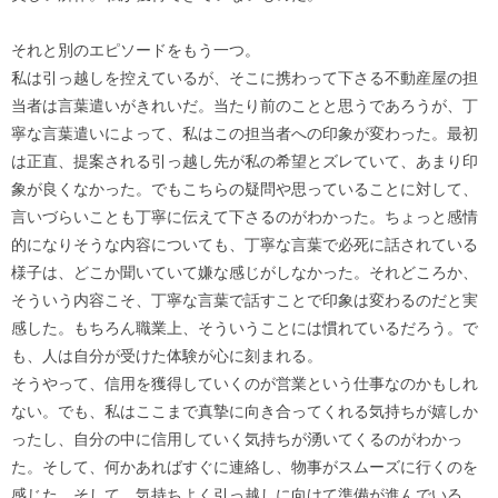
それと別のエピソードをもう一つ。
私は引っ越しを控えているが、そこに携わって下さる不動産屋の担
当者は言葉遣いがきれいだ。当たり前のことと思うであろうが、丁
寧な言葉遣いによって、私はこの担当者への印象が変わった。最初
は正直、提案される引っ越し先が私の希望とズレていて、あまり印
象が良くなかった。でもこちらの疑問や思っていることに対して、
言いづらいことも丁寧に伝えて下さるのがわかった。ちょっと感情
的になりそうな内容についても、丁寧な言葉で必死に話されている
様子は、どこか聞いていて嫌な感じがしなかった。それどころか、
そういう内容こそ、丁寧な言葉で話すことで印象は変わるのだと実
感した。もちろん職業上、そういうことには慣れているだろう。で
も、人は自分が受けた体験が心に刻まれる。
そうやって、信用を獲得していくのが営業という仕事なのかもしれ
ない。でも、私はここまで真摯に向き合ってくれる気持ちが嬉しか
ったし、自分の中に信用していく気持ちが湧いてくるのがわかっ
た。そして、何かあればすぐに連絡し、物事がスムーズに行くのを
感じた。そして、気持ちよく引っ越しに向けて準備が進んでいる。