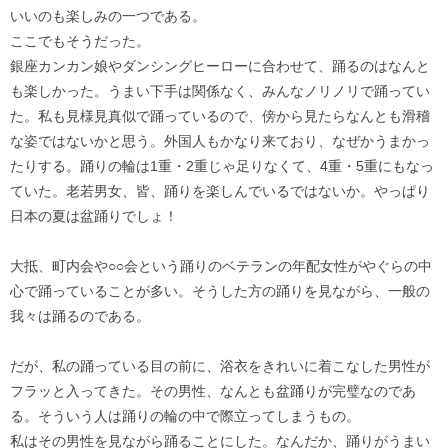
いいのも楽しみの一つである。
ここでもそうだった。
銀座カンカン娘やダンシングヒーローに合わせて、踊るのはなんと
も楽しかった。うまい下手は関係なく、みんなノリノリで踊ってい
た。私も見様見真似で踊っているので、傍から見たらなんとも滑稽
な姿ではないかと思う。外国人もかなり来ており、なぜかうまかっ
たりする。踊りの輪は1重・2重じゃ足りなくて、4重・5重にもなっ
ていた。老若男女、皆、踊りを楽しんでいるではないか。やっぱり
日本の夏は盆踊りでしょ！
大抵、町内会や○○会という踊りのベテランの年配女性がやぐらの中
心で踊っていることが多い。そうした方の踊りを見ながら、一般の
我々は踊るのである。
だが、私の踊っている目の前に、浴衣をきれいに着こなした男性が
フラッと入ってきた。その男性、なんとも盆踊りが完璧なのであ
る。そういう人は踊りの輪の中で際立ってしまうもの。
私はその男性を見ながら踊ることにした。なんだか、踊りがうまい