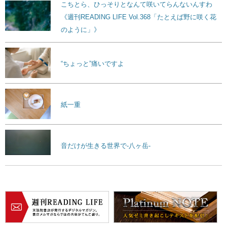
こちとら、ひっそりとなんて咲いてらんないんすわ
《週刊READING LIFE Vol.368「たとえば野に咲く花
のように」》
“ちょっと”痛いですよ
紙一重
音だけが生きる世界で-八ヶ岳-