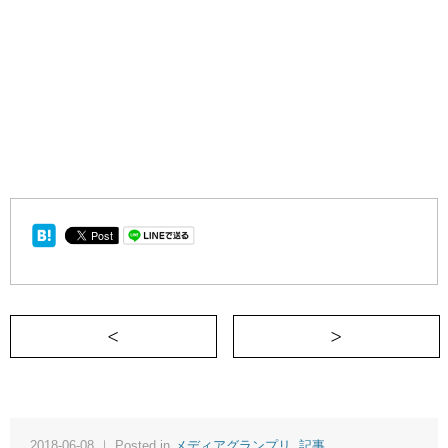
＜ バブルサッカーで食わず嫌いを克服した
2018-06-08 ｜ Posted in
メディアグランプリ
,
記事