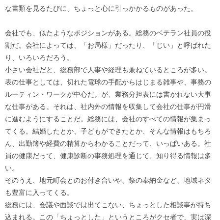
な書類を見るたびに、ちょっと心に引っかかるものがあった。
会社でも、似たようなポジションがある。総務のベテラン社員の役
割だ。会社によっては、「お局様」だったり、「じい」と呼ばれた
り、いろいろだろう。
小さい会社だと、総務部で人事や経理も兼ねているところが多い。
表の仕事としては、切れた電球の手配からはじまる雑事や、事務の
ルーティン・ワークが中心だ。が、業務分担表には書かれない大事
な仕事がある。それは、社内外の情報を収集して会社の仕事が円滑
に進むようにすることだ。総務には、会社のすべての情報が集まっ
てくる。結婚したとか、子どもができたとか、そんな情報はもちろ
ん、出勤簿や経費の精算からわかることだって、いっぱいある。社
員の健康だって、健康診断の事務処理を通じて、知り得る情報は多
い。
そのうえ、地元町会とのお付き合いや、祭の奉納金など、地域ネタ
も豊富に入ってくる。
総務には、会議や面談では出てこない、ちょっとした相談事が持ち
込まれる。この「ちょっとした」というところがクセ者で、実は深