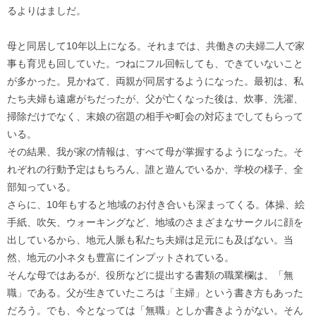
るよりはましだ。
母と同居して10年以上になる。それまでは、共働きの夫婦二人で家
事も育児も回していた。つねにフル回転しても、できていないこと
が多かった。見かねて、両親が同居するようになった。最初は、私
たち夫婦も遠慮がちだったが、父が亡くなった後は、炊事、洗濯、
掃除だけでなく、末娘の宿題の相手や町会の対応までしてもらって
いる。
その結果、我が家の情報は、すべて母が掌握するようになった。そ
れぞれの行動予定はもちろん、誰と遊んでいるか、学校の様子、全
部知っている。
さらに、10年もすると地域のお付き合いも深まってくる。体操、絵
手紙、吹矢、ウォーキングなど、地域のさまざまなサークルに顔を
出しているから、地元人脈も私たち夫婦は足元にも及ばない。当
然、地元の小ネタも豊富にインプットされている。
そんな母ではあるが、役所などに提出する書類の職業欄は、「無
職」である。父が生きていたころは「主婦」という書き方もあった
だろう。でも、今となっては「無職」としか書きようがない。そん