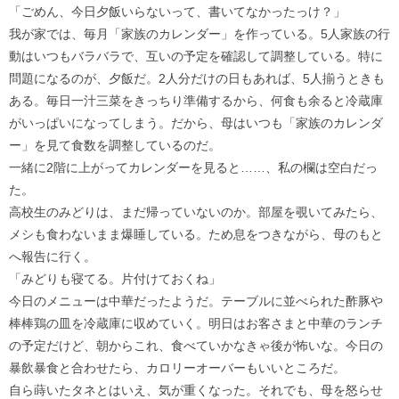
「ごめん、今日夕飯いらないって、書いてなかったっけ？」
我が家では、毎月「家族のカレンダー」を作っている。5人家族の行
動はいつもバラバラで、互いの予定を確認して調整している。特に
問題になるのが、夕飯だ。2人分だけの日もあれば、5人揃うときも
ある。毎日一汁三菜をきっちり準備するから、何食も余ると冷蔵庫
がいっぱいになってしまう。だから、母はいつも「家族のカレンダ
ー」を見て食数を調整しているのだ。
一緒に2階に上がってカレンダーを見ると……、私の欄は空白だっ
た。
高校生のみどりは、まだ帰っていないのか。部屋を覗いてみたら、
メシも食わないまま爆睡している。ため息をつきながら、母のもと
へ報告に行く。
「みどりも寝てる。片付けておくね」
今日のメニューは中華だったようだ。テーブルに並べられた酢豚や
棒棒鶏の皿を冷蔵庫に収めていく。明日はお客さまと中華のランチ
の予定だけど、朝からこれ、食べていかなきゃ後が怖いな。今日の
暴飲暴食と合わせたら、カロリーオーバーもいいところだ。
自ら蒔いたタネとはいえ、気が重くなった。それでも、母を怒らせ