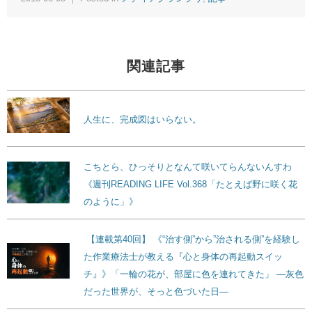
関連記事
人生に、完成図はいらない。
こちとら、ひっそりとなんて咲いてらんないんすわ
《週刊READING LIFE Vol.368「たとえば野に咲く花
のように」》
【連載第40回】 《“治す側”から”治される側”を経験し
た作業療法士が教える『心と身体の再起動スイッ
チ』》「一輪の花が、部屋に色を連れてきた」 ―灰色
だった世界が、そっと色づいた日―