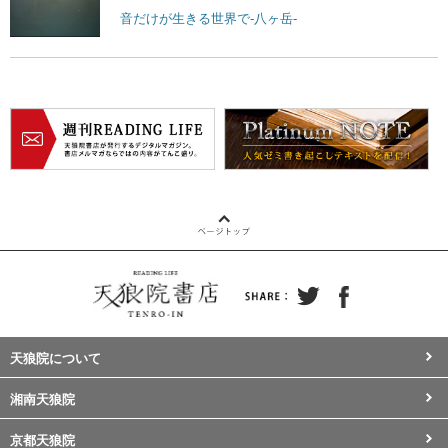
音だけが生きる世界で-八ヶ岳-
天狼院について
湘南天狼院
京都天狼院