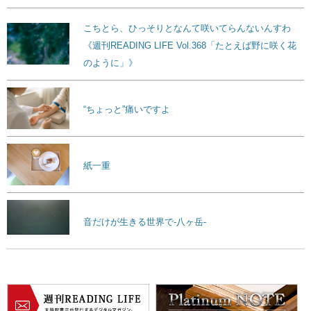
こちとら、ひっそりとなんて咲いてらんないんすわ
《週刊READING LIFE Vol.368「たとえば野に咲く花
のように」》
“ちょっと”痛いですよ
紙一重
音だけが生きる世界で-八ヶ岳-