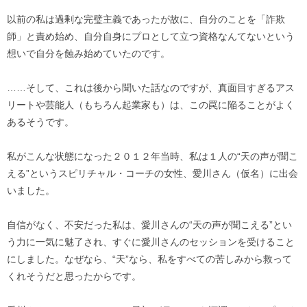
以前の私は過剰な完璧主義であったが故に、自分のことを「詐欺
師」と責め始め、自分自身にプロとして立つ資格なんてないという
想いで自分を蝕み始めていたのです。
……そして、これは後から聞いた話なのですが、真面目すぎるアス
リートや芸能人（もちろん起業家も）は、この罠に陥ることがよく
あるそうです。
私がこんな状態になった２０１２年当時、私は１人の“天の声が聞こ
える”というスピリチャル・コーチの女性、愛川さん（仮名）に出会
いました。
自信がなく、不安だった私は、愛川さんの“天の声が聞こえる”とい
う力に一気に魅了され、すぐに愛川さんのセッションを受けること
にしました。なぜなら、“天”なら、私をすべての苦しみから救って
くれそうだと思ったからです。