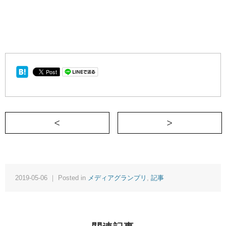
＜ 何にでもすぐに影響されてしまう親子の
i
2019-05-06 ｜ Posted in
メディアグランプリ
,
記事