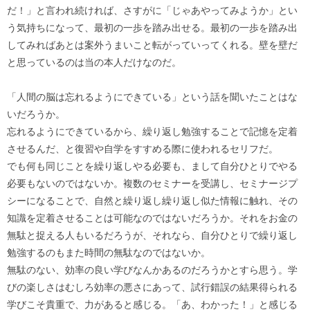
だ！」と言われ続ければ、さすがに「じゃあやってみようか」とい
う気持ちになって、最初の一歩を踏み出せる。最初の一歩を踏み出
してみればあとは案外うまいこと転がっていってくれる。壁を壁だ
と思っているのは当の本人だけなのだ。
「人間の脳は忘れるようにできている」という話を聞いたことはな
いだろうか。
忘れるようにできているから、繰り返し勉強することで記憶を定着
させるんだ、と復習や自学をすすめる際に使われるセリフだ。
でも何も同じことを繰り返しやる必要も、まして自分ひとりでやる
必要もないのではないか。複数のセミナーを受講し、セミナージプ
シーになることで、自然と繰り返し繰り返し似た情報に触れ、その
知識を定着させることは可能なのではないだろうか。それをお金の
無駄と捉える人もいるだろうが、それなら、自分ひとりで繰り返し
勉強するのもまた時間の無駄なのではないか。
無駄のない、効率の良い学びなんかあるのだろうかとすら思う。学
びの楽しさはむしろ効率の悪さにあって、試行錯誤の結果得られる
学びこそ貴重で、力があると感じる。「あ、わかった！」と感じる