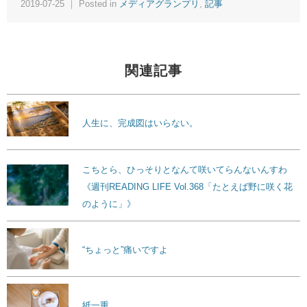
2019-07-25 ｜ Posted in
メディアグランプリ
,
記事
関連記事
人生に、完成図はいらない。
こちとら、ひっそりとなんて咲いてらんないんすわ
《週刊READING LIFE Vol.368「たとえば野に咲く花
のように」》
“ちょっと”痛いですよ
紙一重