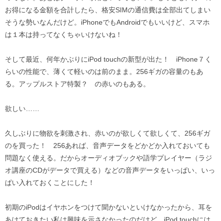
お得になる金額を合計したら、格安SIMの通信費は全部出てしまい
そうな勢いなんだけど。iPhoneでもAndroidでもいいけど、スマホ
は１本は持ってなくちゃいけないね！
そして最近、何年かぶりにiPod touchの新型が出た！ iPhone７く
らいの性能で、薄くて軽いのは前のまま。256ギガの容量のもあ
る。アップルストア特製？ の赤いのもある。
欲しい……
久しぶりに物欲を刺激され、赤いのが欲しくて欲しくて、256ギガ
のを買った！ 256あれば、音声データをどかどか入れておいても
問題なく使える。だからオーディオブックや語学プレイヤー（ラジ
オ講座のCDがデータで買える）などの音声データをいっぱい、いっ
ぱい入れておくことにした！
初期のiPodはイヤホンをつけて聞かないといけなかったから、耳を
あけておきたい私は興味を示さなかったのだけど、iPod touchには