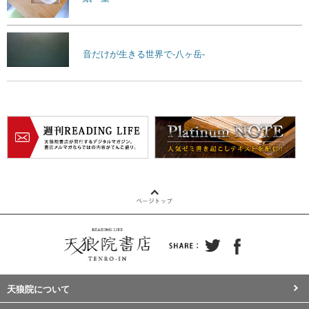
音だけが生きる世界で-八ヶ岳-
天狼院について