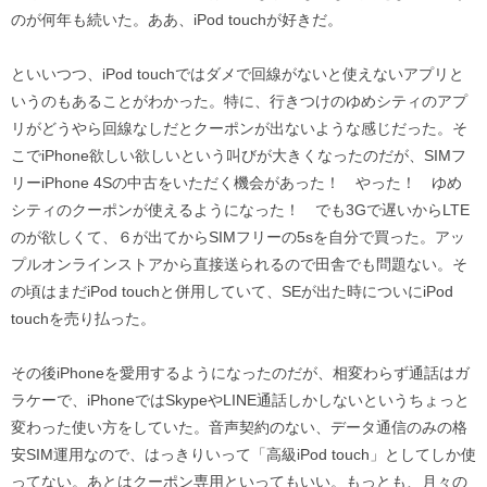
のが何年も続いた。ああ、iPod touchが好きだ。
といいつつ、iPod touchではダメで回線がないと使えないアプリと
いうのもあることがわかった。特に、行きつけのゆめシティのアプ
リがどうやら回線なしだとクーポンが出ないような感じだった。そ
こでiPhone欲しい欲しいという叫びが大きくなったのだが、SIMフ
リーiPhone 4Sの中古をいただく機会があった！ やった！ ゆめ
シティのクーポンが使えるようになった！ でも3Gで遅いからLTE
のが欲しくて、６が出てからSIMフリーの5sを自分で買った。アッ
プルオンラインストアから直接送られるので田舎でも問題ない。そ
の頃はまだiPod touchと併用していて、SEが出た時についにiPod
touchを売り払った。
その後iPhoneを愛用するようになったのだが、相変わらず通話はガ
ラケーで、iPhoneではSkypeやLINE通話しかしないというちょっと
変わった使い方をしていた。音声契約のない、データ通信のみの格
安SIM運用なので、はっきりいって「高級iPod touch」としてしか使
ってない。あとはクーポン専用といってもいい。もっとも、月々の