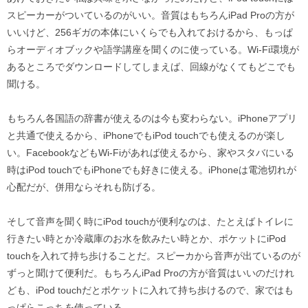
スピーカーがついているのがいい。音質はもちろんiPad Proの方が
いいけど、256ギガの本体にいくらでも入れておけるから、もっぱ
らオーディオブックや語学講座を聞くのに使っている。Wi-Fi環境が
あるところでダウンロードしてしまえば、回線がなくてもどこでも
聞ける。
もちろん各国語の辞書が使えるのは今も変わらない。iPhoneアプリ
と共通で使えるから、iPhoneでもiPod touchでも使えるのが楽し
い。FacebookなどもWi-Fiがあれば使えるから、家やスタバにいる
時はiPod touchでもiPhoneでも好きに使える。iPhoneは電池切れが
心配だが、併用ならそれも防げる。
そして音声を聞く時にiPod touchが便利なのは、たとえばトイレに
行きたい時とか冷蔵庫のお水を飲みたい時とか、ポケットにiPod
touchを入れて持ち歩けることだ。スピーカから音声が出ているのが
ずっと聞けて便利だ。もちろんiPad Proの方が音質はいいのだけれ
ども、iPod touchだとポケットに入れて持ち歩けるので、家ではも
っぱらこっちを使っている。