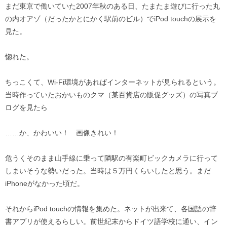
まだ東京で働いていた2007年秋のある日、たまたま遊びに行った丸
の内オアゾ（だったかとにかく駅前のビル）でiPod touchの展示を
見た。
惚れた。
ちっこくて、Wi-Fi環境があればインターネットが見られるという。
当時作っていたおかいものクマ（某百貨店の販促グッズ）の写真ブ
ログを見たら
……か、かわいい！ 画像きれい！
危うくそのまま山手線に乗って隣駅の有楽町ビックカメラに行って
しまいそうな勢いだった。当時は５万円くらいしたと思う。まだ
iPhoneがなかった頃だ。
それからiPod touchの情報を集めた。ネットが出来て、各国語の辞
書アプリが使えるらしい。前世紀末からドイツ語学校に通い、イン