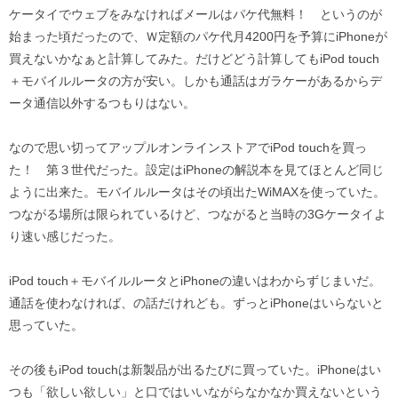
ケータイでウェブをみなければメールはパケ代無料！ というのが
始まった頃だったので、Ｗ定額のパケ代月4200円を予算にiPhoneが
買えないかなぁと計算してみた。だけどどう計算してもiPod touch
＋モバイルルータの方が安い。しかも通話はガラケーがあるからデ
ータ通信以外するつもりはない。
なので思い切ってアップルオンラインストアでiPod touchを買っ
た！ 第３世代だった。設定はiPhoneの解説本を見てほとんど同じ
ように出来た。モバイルルータはその頃出たWiMAXを使っていた。
つながる場所は限られているけど、つながると当時の3Gケータイよ
り速い感じだった。
iPod touch＋モバイルルータとiPhoneの違いはわからずじまいだ。
通話を使わなければ、の話だけれども。ずっとiPhoneはいらないと
思っていた。
その後もiPod touchは新製品が出るたびに買っていた。iPhoneはい
つも「欲しい欲しい」と口ではいいながらなかなか買えないという