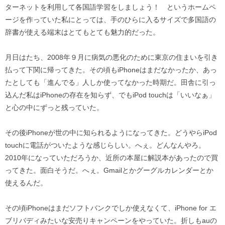
ターネットを利用して各国語学習をしましょう！ というホームペ
ージを作っていた私にとっては、手のひらに入るサイズで多国語の
辞書が使える端末はとてもとても魅力的だった。
月日はたち、2008年９月に病気の悪化のために東京の住まいを引き
払って下関に帰ってきた。その頃もiPhoneはまだなかったか、あっ
たとしても「進んでる」人しか使ってなかった時期だ。田舎に引っ
込んだ私はiPhoneの存在を知らず、でもiPod touchは「いいなぁ」
と心の中にずっと残っていた。
その後iPhoneが世の中に知られるようになってきた。どうやらiPod
touchに電話がついたような感じらしい。へぇ。どんなんやろ。
2010年になっていただろうか、近所の本屋に解説本があったので買
ってきた。面白そうだ。へぇ。Gmailとかグーグルカレンダーとか
使えるんだ。
その頃iPhoneはまだソフトバンクでしか使えなくて、iPhone for エ
ブリバディみたいな安売りキャンペーンをやっていた。折しもauの