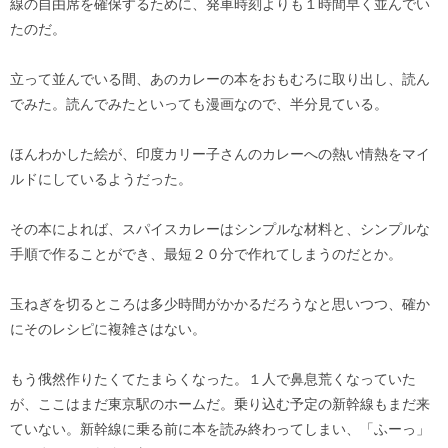
線の自由席を確保するために、発車時刻よりも１時間早く並んでい
たのだ。
立って並んでいる間、あのカレーの本をおもむろに取り出し、読ん
でみた。読んでみたといっても漫画なので、半分見ている。
ほんわかした絵が、印度カリー子さんのカレーへの熱い情熱をマイ
ルドにしているようだった。
その本によれば、スパイスカレーはシンプルな材料と、シンプルな
手順で作ることができ、最短２０分で作れてしまうのだとか。
玉ねぎを切るところは多少時間がかかるだろうなと思いつつ、確か
にそのレシピに複雑さはない。
もう俄然作りたくてたまらくなった。１人で鼻息荒くなっていた
が、ここはまだ東京駅のホームだ。乗り込む予定の新幹線もまだ来
ていない。新幹線に乗る前に本を読み終わってしまい、「ふーっ」