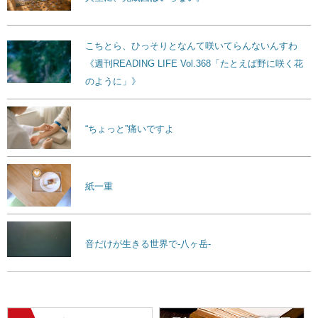
こちとら、ひっそりとなんて咲いてらんないんすわ
《週刊READING LIFE Vol.368「たとえば野に咲く花
のように」》
“ちょっと”痛いですよ
紙一重
音だけが生きる世界で-八ヶ岳-