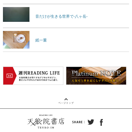
音だけが生きる世界で-八ヶ岳-
紙一重