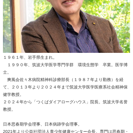
１９６１年、岩手県生まれ。
１９９０年、筑波大学医学専門学群
環
境生態学 卒業。医学博
士。
爽風会佐々木病院精神科診療部長（１９８７年より勤務）を経
て、
２０１３年より２０２４年まで筑波大学医学医療系社会精神保
健学
教授。
２０２４年から「つくばダイアローグハウス」院長。
筑波大学名誉
教授。
日本思春期学会理事、日本病跡学会理事。
2021年より公益社団法人青少年健康センター会長。
専門は思春期・