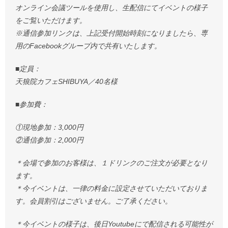
オンライン会議ツールを使用し、生配信にてイベントの様子
をご覧いただけます。
※通信参加リンクは、上記受付開始時刻になりましたら、専
用のFacebookグループ内で共有いたします。
■定員：
天狼院カフェSHIBUYA／40名様
■参加費：
①現地参加：3,000円
②通信参加：2,000円
＊会場で参加のお客様は、１ドリンクのご注文が必要となり
ます。
＊今イベントは、一律の料金に設定させていただいておりま
す。会員割引はございません。ご了承ください。
＊今イベントの様子は、後日Youtubeにで配信される可能性が