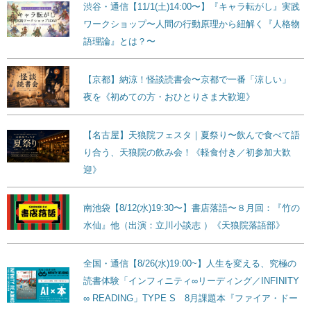
渋谷・通信【11/1(土)14:00〜】『キャラ転がし』実践
ワークショップ〜人間の行動原理から紐解く『人格物
語理論』とは？〜
【京都】納涼！怪談読書会〜京都で一番「涼しい」
夜を《初めての方・おひとりさま大歓迎》
【名古屋】天狼院フェスタ｜夏祭り〜飲んで食べて語
り合う、天狼院の飲み会！《軽食付き／初参加大歓
迎》
南池袋【8/12(水)19:30〜】書店落語〜８月回：『竹の
水仙』他（出演：立川小談志 ）《天狼院落語部》
全国・通信【8/26(水)19:00~】人生を変える、究極の
読書体験「インフィニティ∞リーディング／INFINITY
∞ READING」TYPE S 8月課題本『ファイア・ドー