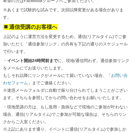
希望の方はFacebookグループへご参加ください。
※あくまで試験的な試みです。次回以降変更がある場合がありま
す。
通信受講のお客様へ
上記のように運営方法を変更するため、通信(リアルタイム)でご参
加いただく「通信参加リンク」の共有を下記の通りのスケジュール
で行います。
・
イベント開始24時間前まで
に、現地/通信問わず。通信参加リンク
をメールにてお送りいたします。
もしそれ以降にリンクがメールにて届いていない場合、「
お問い合
わせフォーム
」までご連絡ください。
※迷惑メールフォルダに自動で振り分けられてしまうことがござい
ます。そちらを参照してからの問い合わせをお願いいたします。
・現地受講の方は、もし急用・急病などで現地のご参加が叶わない
場合、通信(リアルタイム)でご参加が可能な場合は、そちらのリン
クからご入室ください。
※上記にあります通り、イベントに通信(リアルタイム)で参加しか