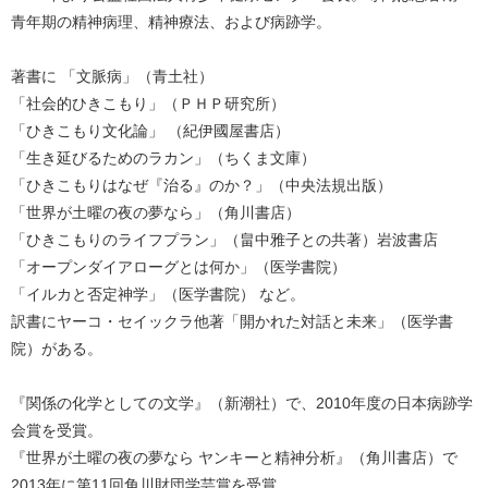
青年期の精神病理、精神療法、および病跡学。
著書に 「文脈病」（青土社）
「社会的ひきこもり」（ＰＨＰ研究所）
「ひきこもり文化論」 （紀伊國屋書店）
「生き延びるためのラカン」（ちくま文庫）
「ひきこもりはなぜ『治る』のか？」（中央法規出版）
「世界が土曜の夜の夢なら」（角川書店）
「ひきこもりのライフプラン」（畠中雅子との共著）岩波書店
「オープンダイアローグとは何か」（医学書院）
「イルカと否定神学」（医学書院） など。
訳書にヤーコ・セイックラ他著「開かれた対話と未来」（
医学書
院）がある。
『関係の化学としての文学』（新潮社）で、
2010年度の日本病跡学
会賞を受賞。
『世界が土曜の夜の夢なら ヤンキーと精神分析』（角川書店）
で
2013年に第11回角川財団学芸賞を受賞。