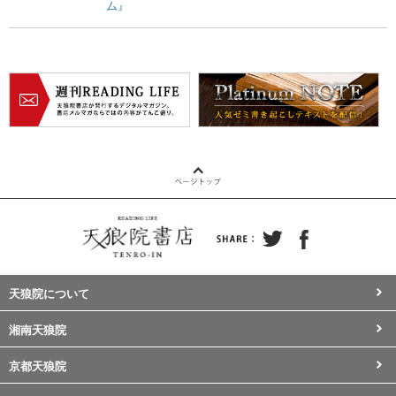
ム』
天狼院について
湘南天狼院
京都天狼院