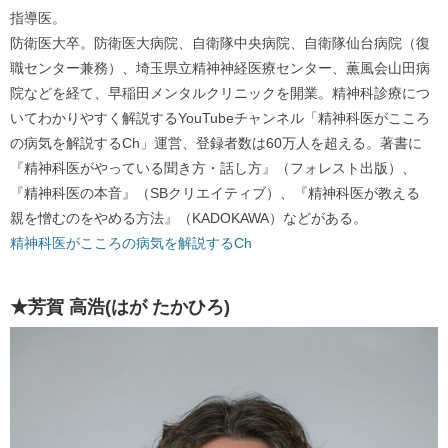
指導医。
防衛医大卒。防衛医大病院、自衛隊中央病院、自衛隊仙台病院（復
職センター兼務）、埼玉県立精神神経医療センター、薫風会山田病
院などを経て、早稲田メンタルクリニックを開業。精神科診療につ
いてわかりやすく解説するYouTubeチャンネル「精神科医がこころ
の病気を解説するCh」運営、登録者数は60万人を超える。著書に
『精神科医がやっている聞き方・話し方』（フォレスト出版）、
『精神科医の本音』（SBクリエイティブ）、『精神科医が教える
親を憎むのをやめる方法』（KADOKAWA）などがある。
精神科医がこころの病気を解説するCh
★芳賀 高浩(はが たかひろ)