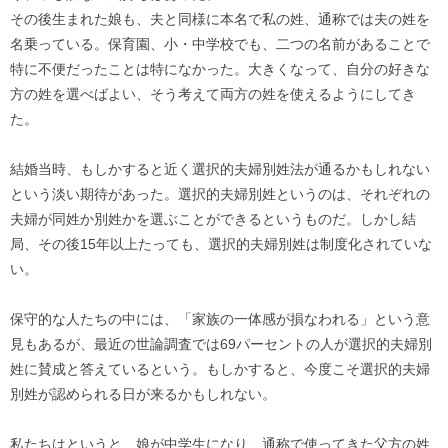
その後生まれた娘も、夫と同様に本名で私の姓、通称では夫の姓を
名乗っている。保育園、小・中学校でも、二つの名前があることで
特に不便だったことは特になかった。大きくなって、自分の好きな
方の姓を選べばよい、そう考えて両方の姓を使えるようにしてき
た。
結婚当時、もしかすると近く選択的夫婦別姓法が通るかもしれない
という淡い期待があった。選択的夫婦別姓というのは、それぞれの
夫婦が同姓か別姓かを選ぶことができるというものだ。しかし結
局、その後15年以上たっても、選択的夫婦別姓は制度化されていな
い。
保守的な人たちの中には、「家族の一体感が損なわれる」という意
見もあるが、最近の世論調査では69パーセントの人が選択的夫婦別
姓に賛成と答えているという。もしかすると、今度こそ選択的夫婦
別姓が認められる日が来るかもしれない。
私たちはというと、娘が中学生になり、通称で使ってきた父方の姓