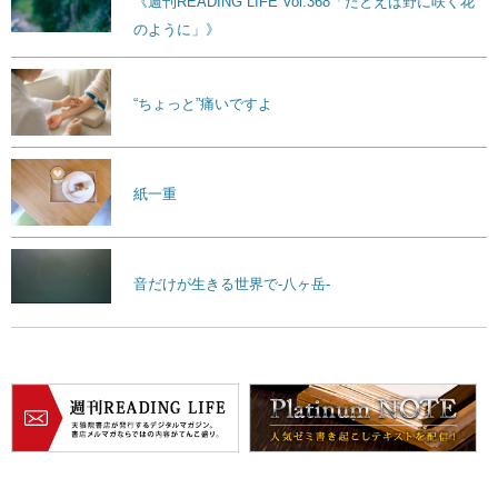
《週刊READING LIFE Vol.368「たとえば野に咲く花
のように」》
“ちょっと”痛いですよ
紙一重
音だけが生きる世界で-八ヶ岳-