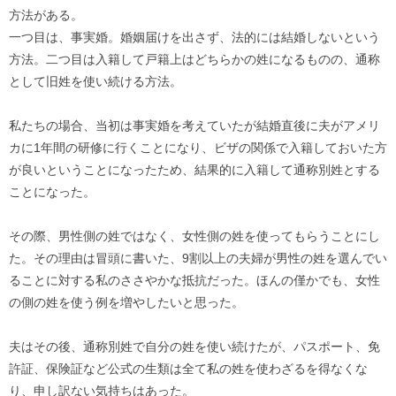
方法がある。
一つ目は、事実婚。婚姻届けを出さず、法的には結婚しないという
方法。二つ目は入籍して戸籍上はどちらかの姓になるものの、通称
として旧姓を使い続ける方法。
私たちの場合、当初は事実婚を考えていたが結婚直後に夫がアメリ
カに1年間の研修に行くことになり、ビザの関係で入籍しておいた方
が良いということになったため、結果的に入籍して通称別姓とする
ことになった。
その際、男性側の姓ではなく、女性側の姓を使ってもらうことにし
た。その理由は冒頭に書いた、9割以上の夫婦が男性の姓を選んでい
ることに対する私のささやかな抵抗だった。ほんの僅かでも、女性
の側の姓を使う例を増やしたいと思った。
夫はその後、通称別姓で自分の姓を使い続けたが、パスポート、免
許証、保険証など公式の生類は全て私の姓を使わざるを得なくな
り、申し訳ない気持ちはあった。