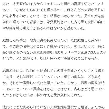
また、大学時代の友人からフェミニスト思想の影響を受けたことも
あり、「なぜどちらの姓でも選べるのに、ほとんどの夫婦が男性の
姓を名乗るのか」ということに納得がいかなかった。男性の姓を無
条件に選んでいく背景には、家父長制といった古く重く女性の自由
や尊厳を縛る考え方があるのではないかと感じていた。
結婚した相手は、地方出身の長男だったが、既に結婚した弟がい
て、その家の名字はそこに引き継がれていた。私はというと、特に
受け継ぐものもない東京近郊市街地のサラリーマン家庭の3人目の子
どもで、兄と姉がおり、やはり家や名字を継ぐ必要は無かった。
結婚相手には、以前から結婚しても名前を変えたくないことは伝え
てあり、それは理解してもらっていた。相手の両親は、どう思う
か。それが一番難しい点だと思っていた。しかし、義理の両親は特
にそのことについて異論をはさむことはなく、内心はどう思ってい
たのかわからないが、私の考えを受け入れてくれた。
法的にはまだ認められていない夫婦別姓を選択する場合、ふたつの