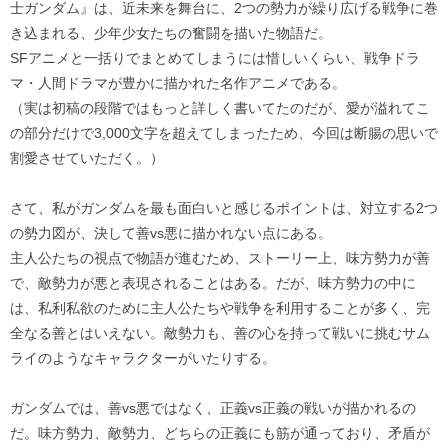
士ガンダム』は、近未来を舞台に、2つの勢力が繰り広げる戦争に巻
き込まれる、少年少女たちの奮闘を描いた物語だ。
SFアニメと一括りでまとめてしまうには惜しいくらい、戦争ドラ
マ・人間ドラマが豊かに描かれた名作アニメである。
（実は初稿の段階ではもっと詳しく書いてたのだが、愛が溢れてこ
の部分だけで3,000文字を超えてしまったため、今回は断腸の思いで
割愛させていただく。）
さて、私がガンダムを最も面白いと感じるポイントは、対立する2つ
の勢力図が、決して善vs悪に描かれない点にある。
主人公たちの視点で物語が進むため、ストーリー上、味方勢力が善
で、敵勢力が悪と表現されることはある。だが、味方勢力の中に
は、私利私欲のために主人公たちや戦争を利用することが多く、完
全なる善とはいえない。敵勢力も、善の心を持って戦いに挑むサム
ライのようなキャラクターがいたりする。
ガンダムでは、善vs悪ではなく、正義vs正義の戦いが描かれるの
だ。味方勢力、敵勢力、どちらの正義にも筋が通っており、矛盾が