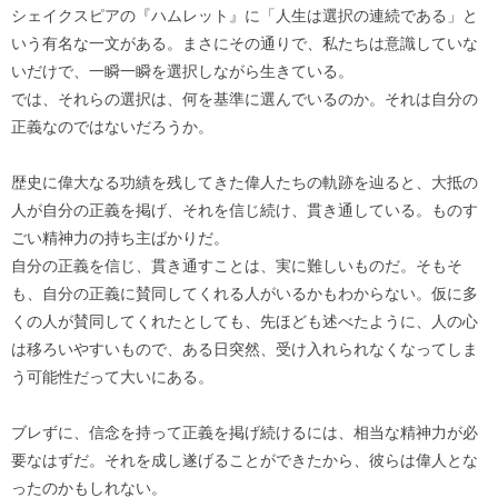
シェイクスピアの『ハムレット』に「人生は選択の連続である」と
いう有名な一文がある。まさにその通りで、私たちは意識していな
いだけで、一瞬一瞬を選択しながら生きている。
では、それらの選択は、何を基準に選んでいるのか。それは自分の
正義なのではないだろうか。
歴史に偉大なる功績を残してきた偉人たちの軌跡を辿ると、大抵の
人が自分の正義を掲げ、それを信じ続け、貫き通している。ものす
ごい精神力の持ち主ばかりだ。
自分の正義を信じ、貫き通すことは、実に難しいものだ。そもそ
も、自分の正義に賛同してくれる人がいるかもわからない。仮に多
くの人が賛同してくれたとしても、先ほども述べたように、人の心
は移ろいやすいもので、ある日突然、受け入れられなくなってしま
う可能性だって大いにある。
ブレずに、信念を持って正義を掲げ続けるには、相当な精神力が必
要なはずだ。それを成し遂げることができたから、彼らは偉人とな
ったのかもしれない。