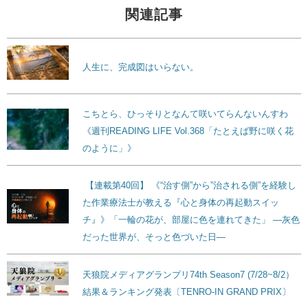
関連記事
人生に、完成図はいらない。
こちとら、ひっそりとなんて咲いてらんないんすわ
《週刊READING LIFE Vol.368「たとえば野に咲く花
のように」》
【連載第40回】 《“治す側”から”治される側”を経験し
た作業療法士が教える『心と身体の再起動スイッ
チ』》「一輪の花が、部屋に色を連れてきた」 ―灰色
だった世界が、そっと色づいた日―
天狼院メディアグランプリ74th Season7 (7/28~8/2）
結果＆ランキング発表〔TENRO-IN GRAND PRIX〕