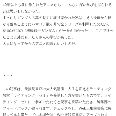
40年以上も前に作られたアニメから、こんなに深い学びを得られる
とは思いもしなかった。
すっかりガンダムの真の魅力に取り憑かれた私は、その後崖から転
がり落ちるようにハマり、数ヶ月で全シリーズを制覇したのだが、
結局1作目の『機動戦士ガンダム』が一番面白かったし、ここで述べ
たこと以外にも、たくさんの学びがあった。
大人になってからのアニメ鑑賞もいいものだ。
＊＊＊
この記事は、天狼院書店の大人気講座・人生を変えるライティング
教室「ライティング・ゼミ」を受講した方が書いたものです。ライ
ティング・ゼミにご参加いただくと記事を投稿いただき、編集部の
フィードバックが得られます。チェックをし、Web天狼院書店に掲
載レベルを満たしている場合は、Web天狼院書店にアップされま