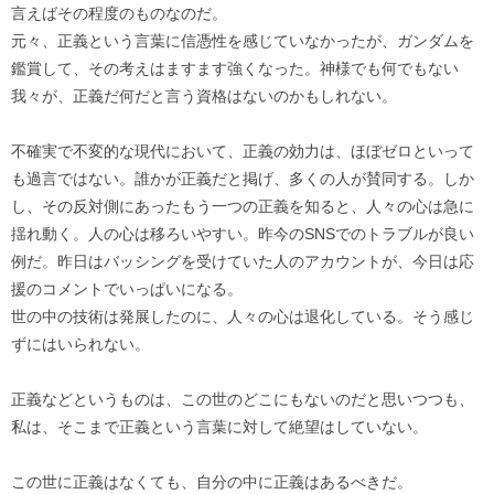
言えばその程度のものなのだ。
元々、正義という言葉に信憑性を感じていなかったが、ガンダムを
鑑賞して、その考えはますます強くなった。神様でも何でもない
我々が、正義だ何だと言う資格はないのかもしれない。
不確実で不変的な現代において、正義の効力は、ほぼゼロといって
も過言ではない。誰かが正義だと掲げ、多くの人が賛同する。しか
し、その反対側にあったもう一つの正義を知ると、人々の心は急に
揺れ動く。人の心は移ろいやすい。昨今のSNSでのトラブルが良い
例だ。昨日はバッシングを受けていた人のアカウントが、今日は応
援のコメントでいっぱいになる。
世の中の技術は発展したのに、人々の心は退化している。そう感じ
ずにはいられない。
正義などというものは、この世のどこにもないのだと思いつつも、
私は、そこまで正義という言葉に対して絶望はしていない。
この世に正義はなくても、自分の中に正義はあるべきだ。