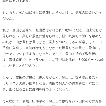
動き回るのである。
もともと、私が山伏修行に参加したきっかけは、偶然の出会いから
だった。
私は、登山が趣味で、登山歴はかれこれ10数年になる。山上でしか
見られない、美しい景色に魅せられて、軽い気持ちで登山を始めた
のだが、山は登れば登るほど、実力がついてくるのが楽しくて、山
岳会に入会し、当初は考えもしなかった沢登りや岩登り、雪山にま
でチャレンジするようになった。そして、登山を始めて数年後に
は、海外遠征で、ヒマラヤの小さな頂ではあるが、6,000メートル峰
にも登ることができた。
しかし、技術の習得には終わりがなく、登山は、突き詰めるほど、
よりリスクの高い世界となる。周囲で何人かの先輩を亡くすにつ
れ、山に登ることに疑問を持つようになった。
そんな折に、偶然、山形県の出羽三山で修行を行う山伏の方にお会