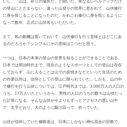
いし、「山は、祈りの場所だ」と聞いた。単なるレベルアップだけ
の登山にとどまらない、違った山登りの世界に惹かれて、山伏修行
に身を投じることになったのだ。かれこれ修行に身を投じるように
なって数年、正式に山伏名もいただいた。
さて、私の動機は置いておいて、山伏修行を行う意味とはどこにあ
るのだろうか？シンプルにその意味は二つだと思う。
一つは、日本の本来の登山の世界を知ることができることである。
日本では明治時代まで、現在のようなスポーツとしての登山は存在
しておらず、山に入ることは山での炭焼きなどといった生活のため
の作業以外は、信仰としての登山に限られていた。しかも、山の中
で修行を行う山伏については、江戸時代までは、3,000万人の人口の
うち、17万人いたというから、男性の人口のうちの数％は山伏だっ
た計算になる。そんな山伏が今よりもずっとアクセスの悪い山中
で、文字どおり、犬のように駆け回って、祈っていた。
山伏が信仰していた修験道は、日本にしかない神仏混合の宗教で、