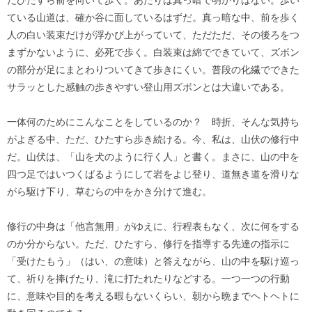
ている山道は、確か谷に面しているはずだ。真っ暗な中、前を歩く
人の白い装束だけが浮かび上がっていて、ただただ、その後ろをつ
まずかないように、必死で歩く。白装束は綿でできていて、ズボン
の部分が足にまとわりついてきて歩きにくい。普段の化繊でできた
サラッとした感触の歩きやすい登山用ズボンとは大違いである。
一体何のためにこんなことをしているのか？ 時折、そんな気持ち
がよぎる中、ただ、ひたすら歩き続ける。今、私は、山伏の修行中
だ。山伏は、「山を犬のように行く人」と書く。まさに、山の中を
四つ足ではいつくばるようにして岩をよじ登り、道無き道を滑りな
がら駆け下り、草むらの中をかき分けて進む。
修行の中身は「他言無用」がゆえに、行程表もなく、次に何をする
のか分からない。ただ、ひたすら、修行を指導する先達の指示に
「受けたもう」（はい、の意味）と答えながら、山の中を駆け巡っ
て、祈りを捧げたり、滝に打たれたりなどする。一つ一つの行動
に、意味や目的を考える暇もないくらい、朝から晩までヘトヘトに