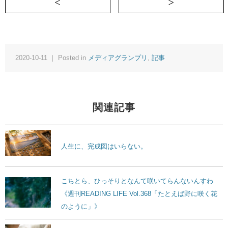
＜ 『巨人の星』・星飛雄馬、大リーグボ
2020-10-11 ｜ Posted in
メディアグランプリ
,
記事
関連記事
人生に、完成図はいらない。
こちとら、ひっそりとなんて咲いてらんないんすわ
《週刊READING LIFE Vol.368「たとえば野に咲く花
のように」》