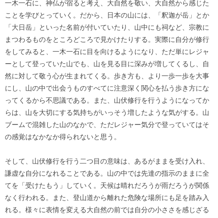
一木一石に、神仏が宿ると考え、大自然を敬い、大自然から感じた
ことを学びとっていく。だから、日本の山には、「釈迦が岳」とか
「大日岳」といった名前が付いていたり、山中にも祠など、宗教に
まつわるものをところどころで見かけたりする。実際に自分が修行
をしてみると、一木一石に目を向けるようになり、ただ単にレジャ
ーとして登っていた山でも、山を見る目に深みが増してくるし、自
然に対して敬う心が生まれてくる。歩き方も、より一歩一歩を大事
にし、山の中で出会うものすべてに注意深く関心を払う歩き方にな
ってくるから不思議である。また、山伏修行を行うようになってか
らは、山を大切にする気持ちがいっそう増したような気がする。山
ブームで混雑した山のなかで、ただレジャー気分で登っていてはそ
の感覚はなかなか得られないと思う。
そして、山伏修行を行う二つ目の意味は、あるがままを受け入れ、
謙虚な自分になれることである。山の中では先達の指示のままに全
てを「受けたもう」していく。天候は晴れだろうが雨だろうが関係
なく行われる。また、登山道から離れた危険な場所にも足を踏み入
れる。様々に表情を変える大自然の前では自分の小ささを感じざる