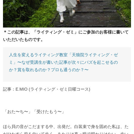
＊この記事は、「ライティング・ゼミ」にご参加のお客様に書いて
いただいたものです。
人生を変えるライティング教室「天狼院ライティング・ゼ
ミ」〜なぜ受講生が書いた記事が次々にバズを起こせるの
か？賞を取れるのか？プロも通うのか？〜
記事：E.MIO (ライティング・ゼミ日曜コース)
「おた〜ち〜」「受けたもう〜」
ほら貝の音がこだまする中、出発だ。白装束で身を固めた私は、た
だひたすら前を向いて歩く。あたりは真っ暗で明かりはない。歩い