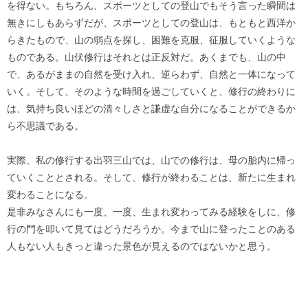
を得ない。もちろん、スポーツとしての登山でもそう言った瞬間は
無きにしもあらずだが、スポーツとしての登山は、もともと西洋か
らきたもので、山の弱点を探し、困難を克服、征服していくような
ものである。山伏修行はそれとは正反対だ。あくまでも、山の中
で、あるがままの自然を受け入れ、逆らわず、自然と一体になって
いく。そして、そのような時間を過ごしていくと、修行の終わりに
は、気持ち良いほどの清々しさと謙虚な自分になることができるか
ら不思議である。
実際、私の修行する出羽三山では、山での修行は、母の胎内に帰っ
ていくこととされる。そして、修行が終わることは、新たに生まれ
変わることになる。
是非みなさんにも一度、一度、生まれ変わってみる経験をしに、修
行の門を叩いて見てはどうだろうか。今まで山に登ったことのある
人もない人もきっと違った景色が見えるのではないかと思う。