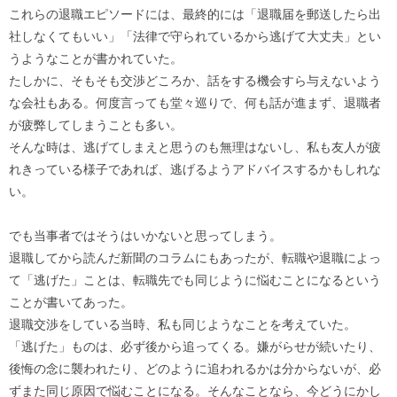
これらの退職エピソードには、最終的には「退職届を郵送したら出
社しなくてもいい」「法律で守られているから逃げて大丈夫」とい
うようなことが書かれていた。
たしかに、そもそも交渉どころか、話をする機会すら与えないよう
な会社もある。何度言っても堂々巡りで、何も話が進まず、退職者
が疲弊してしまうことも多い。
そんな時は、逃げてしまえと思うのも無理はないし、私も友人が疲
れきっている様子であれば、逃げるようアドバイスするかもしれな
い。
でも当事者ではそうはいかないと思ってしまう。
退職してから読んだ新聞のコラムにもあったが、転職や退職によっ
て「逃げた」ことは、転職先でも同じように悩むことになるという
ことが書いてあった。
退職交渉をしている当時、私も同じようなことを考えていた。
「逃げた」ものは、必ず後から追ってくる。嫌がらせが続いたり、
後悔の念に襲われたり、どのように追われるかは分からないが、必
ずまた同じ原因で悩むことになる。そんなことなら、今どうにかし