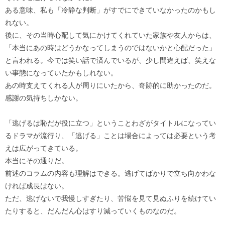
ある意味、私も「冷静な判断」がすでにできていなかったのかもし
れない。
後に、その当時心配して気にかけてくれていた家族や友人からは、
「本当にあの時はどうかなってしまうのではないかと心配だった」
と言われる。今では笑い話で済んでいるが、少し間違えば、笑えな
い事態になっていたかもしれない。
あの時支えてくれる人が周りにいたから、奇跡的に助かったのだ。
感謝の気持ちしかない。
「逃げるは恥だが役に立つ」ということわざがタイトルになってい
るドラマが流行り、「逃げる」ことは場合によっては必要という考
えは広がってきている。
本当にその通りだ。
前述のコラムの内容も理解はできる。逃げてばかりで立ち向かわな
ければ成長はない。
ただ、逃げないで我慢しすぎたり、苦悩を見て見ぬふりを続けてい
たりすると、だんだん心はすり減っていくものなのだ。