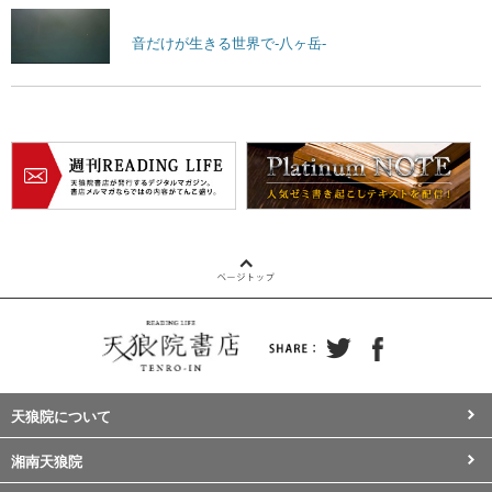
音だけが生きる世界で-八ヶ岳-
天狼院について
湘南天狼院