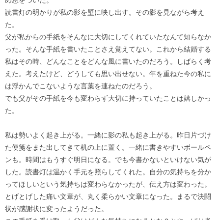
め息をついた。
読書灯の明かりが私の影を壁に映し出す。その影を見ながら考え
た。
父が私からの手紙をそんなに大切にしてくれていたなんて知らなか
った。そんな手紙を書いたことさえ覚えてない。これから結婚する
私はその時、どんなことをどんな風に書いたのだろう。しばらく考
えた。考えたけど、どうしても思い出せない。年を重ねた今の私に
は浮かんでこないような言葉を連ねたのだろう。
でも父がその手紙を今も変わらず大切に持っていたことは嬉しかっ
た。
私は勢いよく起き上がる。一緒に影の私も起き上がる。昨日片づけ
た便箋をまた出してきて机の上に置く。一緒に書きやすいボールペ
ンも。時間はもうすぐ明日になる。でも今書かないといけない気が
した。読書灯は温かく手元を照らしてくれた。自分の気持ちを分か
ってほしいという気持ちは変わらなかったが、伝え方は変わった。
とげとげした痛い文章が、丸く柔らかい文章になった。まるで決闘
状が感謝状に変ったようだった。