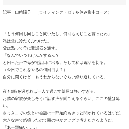
記事：山﨑陽子 （ライティング・ゼミ冬休み集中コース）
「もう何回も同じこと聞いたし、何回も同じこと言ったわ」
私は父に冷たくぶつけた。
父は黙って母に受話器を渡す。
「なんでいつもけんかするん？」
と困った声で母が電話口に出る。そして私は電話を切る。
（今日でこれをやるの何回目よ？）
自分に聞くけど、もうわからないぐらい繰り返している。
夜も9時を過ぎれば一人で過ごす部屋は静かすぎる。
お隣の家族が楽しそうに話す声が聞こえるぐらい、ここの壁は薄
い。
さっきまでの父との会話の一部始終もきっと聞かれているはずだ。
大きな声で怒鳴ったので頭の中がグツグツ煮えたぎるようだ。
「あー頭痛い……」