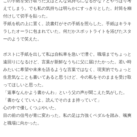
この手紙を受け取った父はどんな気持ちになるかな？とやっぱり考
えてしまう。でも私の気持ちは明らかにすっきりとした。封筒を糊
付けして切手を貼った。
手紙を机の上に置く。読書灯がその手紙を照らした。手紙はキラキ
ラしたオーラに包まれていた。何だかスポットライトを浴びたスタ
ーのようで笑えた。
ポストに手紙を出して私は自転車を急いで漕ぐ。職場までちょっと
遠回りになるけど、言葉が新鮮なうちに父に届けたかった。若い時
みたいに希望や未来を語るような言葉ではなく、現実的でちょっと
生意気なことも書いてあると思うけど、今の私をそのままを受け取
ってほしいと思った。
「返事なんかよう書かんわ」という父の声が聞こえた気がした。
「書かなくていいよ。読んでそのまま持っていて」
心の中で優しくつぶやいた。
目の前の信号が青に変わった。私の足は力強くペダルを踏み、颯爽
と職場に向かった。