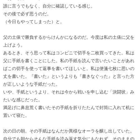
誰に言うでもなく、自分に確認している感じ。
その後で必ず思うのだ。
（今日もやってしまった）と。
父の土俵で勝負するからけんかになるのだ。今度は私の土俵に父を
上げよう。
あるとき、そう思って私はコンビニで切手を二枚買ってきた。私は
父に手紙を書くことにした。私の手紙を読んで言いたいことがあれ
ばこの切手を使って返事を書いてほしいと。私は便箋七枚に思いの
丈を書いた。『書いた』というよりも『書きなぐった』と言った方
が正しいような手紙だった。
いや、手紙というより、それは今から戦いを申し込む「決闘状」み
たいな感じだった。
満足げに鼻息荒く書いたその手紙を折りたたんで封筒に入れて机に
置いて寝た。
次の日の朝。その手紙はなんだか異様なオーラを醸し出していた。
自分でも朝からそんな手紙を読み返す気分にもなれず、そのままの