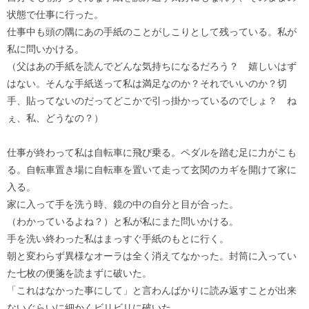
状態で仕事に行った。
仕事中も頭の隅にあの手紙のことがしこりとして残っている。私が
私に問いかける。
（父はあの手紙を読んでどんな気持ちになるだろう？ 嬉しいはず
はない。そんな手紙送って私は満足なのか？それでいいのか？切
手、貼ってないのだってどこかで引っ掛かっているのでしょ？ ね
ぇ、私、どうなの？）
仕事が終わって私は自転車に飛び乗る。ペダルを踏む足に力がこも
る。自転車置き場に自転車を置いて走って玄関のカギを開けて家に
入る。
家に入って手を洗う時、鏡の中の自分と目が合った。
（わかっているよね？）と私が私にまた問いかける。
手を洗い終わった私はまっすぐ手紙のもとに行く。
朝と変わらず異様なオーラは全く消えてなかった。封筒に入ってい
た七枚の便箋を読まずに破いた。
「これはなかった事にして」と言わんばかりに読み返すことが出来
ないぐらいに細かくビリビリに破いた。