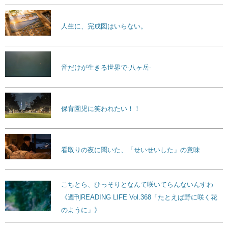
人生に、完成図はいらない。
音だけが生きる世界で-八ヶ岳-
保育園児に笑われたい！！
看取りの夜に聞いた、「せいせいした」の意味
こちとら、ひっそりとなんて咲いてらんないんすわ
《週刊READING LIFE Vol.368「たとえば野に咲く花
のように」》