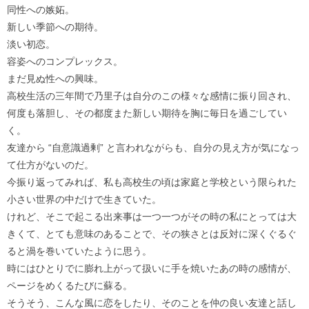
同性への嫉妬。
新しい季節への期待。
淡い初恋。
容姿へのコンプレックス。
まだ見ぬ性への興味。
高校生活の三年間で乃里子は自分のこの様々な感情に振り回され、
何度も落胆し、その都度また新しい期待を胸に毎日を過ごしてい
く。
友達から “自意識過剰” と言われながらも、自分の見え方が気になっ
て仕方がないのだ。
今振り返ってみれば、私も高校生の頃は家庭と学校という限られた
小さい世界の中だけで生きていた。
けれど、そこで起こる出来事は一つ一つがその時の私にとっては大
きくて、とても意味のあることで、その狭さとは反対に深くぐるぐ
ると渦を巻いていたように思う。
時にはひとりでに膨れ上がって扱いに手を焼いたあの時の感情が、
ページをめくるたびに蘇る。
そうそう、こんな風に恋をしたり、そのことを仲の良い友達と話し