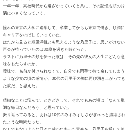
一年一年、高校時代から遠ざかっていくと共に、その記憶も頭の片
隅に小さくなっていく。
憧れの東京の大学に進学して、卒業してからも東京で働き、順調に
キャリアをのばしていっていた。
はたから見ると順風満帆とも思えるような乃里子に、思いがけない
再会が待っていたのは30歳を過ぎた時だった。
ラストに乃里子の頬を伝った涙は、その先の彼女の人生にどんな意
味をもたらすのか。
曖昧で、名前が付けられなくて、自分でも両手で持て余してしまう
ような少女の頃の感情が、30代の乃里子の胸に再び湧き上がってき
た涙だ、と思えた。
些細なことに悩んで、どきどきして、それでもあの頃は「なんて単
調な毎日なんだろう」と思っていた。
振り返ってみると、あれは10代のみずみずしさがぎゅっと濃縮され
たような時間だった。
なんでもないような日々に確かにあった青春を、乃里子を通して追