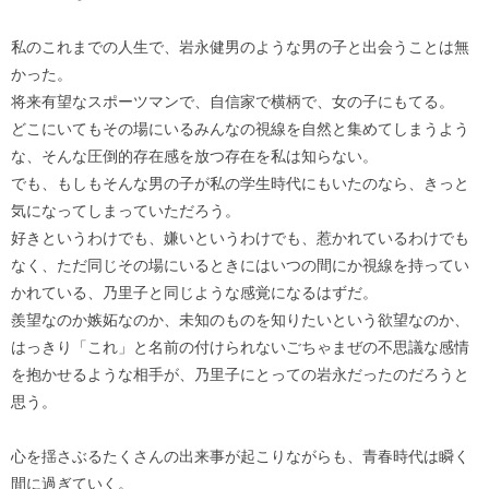
私のこれまでの人生で、岩永健男のような男の子と出会うことは無
かった。
将来有望なスポーツマンで、自信家で横柄で、女の子にもてる。
どこにいてもその場にいるみんなの視線を自然と集めてしまうよう
な、そんな圧倒的存在感を放つ存在を私は知らない。
でも、もしもそんな男の子が私の学生時代にもいたのなら、きっと
気になってしまっていただろう。
好きというわけでも、嫌いというわけでも、惹かれているわけでも
なく、ただ同じその場にいるときにはいつの間にか視線を持ってい
かれている、乃里子と同じような感覚になるはずだ。
羨望なのか嫉妬なのか、未知のものを知りたいという欲望なのか、
はっきり「これ」と名前の付けられないごちゃまぜの不思議な感情
を抱かせるような相手が、乃里子にとっての岩永だったのだろうと
思う。
心を揺さぶるたくさんの出来事が起こりながらも、青春時代は瞬く
間に過ぎていく。