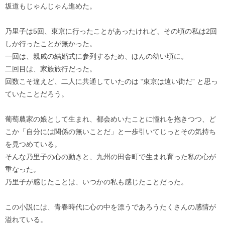
坂道もじゃんじゃん進めた。
乃里子は5回、東京に行ったことがあったけれど、その頃の私は2回
しか行ったことが無かった。
一回は、親戚の結婚式に参列するため、ほんの幼い頃に。
二回目は、家族旅行だった。
回数こそ違えど、二人に共通していたのは “東京は遠い街だ” と思っ
ていたことだろう。
葡萄農家の娘として生まれ、都会めいたことに憧れを抱きつつ、ど
こか「自分には関係の無いことだ」と一歩引いてじっとその気持ち
を見つめている。
そんな乃里子の心の動きと、九州の田舎町で生まれ育った私の心が
重なった。
乃里子が感じたことは、いつかの私も感じたことだった。
この小説には、青春時代に心の中を漂うであろうたくさんの感情が
溢れている。