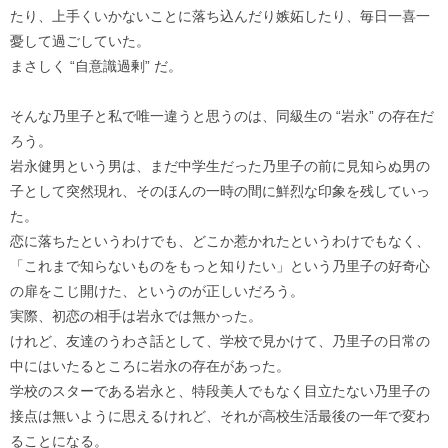
たり、上手くいかないことに落ち込んだり嫉妬したり、毎日一喜一
憂して過ごしていた。
まさしく “自意識過剰” だ。
そんな乃里子と私で唯一違うと思うのは、同級生の “岩永” の存在だ
ろう。
岩永健男という男は、まだ中学生だった乃里子の前に見知らぬ男の
子として突然現れ、そのほんの一時の間に鮮烈な印象を残していっ
た。
恋に落ちたというわけでも、どこか惹かれたというわけでもなく、
「これまで知らないものをもっと知りたい」という乃里子の好奇心
の扉をこじ開けた、というのが正しいだろう。
実際、初恋の相手は岩永では無かった。
けれど、友達のうわさ話として、学校で見かけて、乃里子の日常の
中にはいたるところに岩永の存在があった。
学校のスターである岩永と、特段美人でもなく目立たない乃里子の
接点は無いように思えるけれど、それが高校生活最後の一年で変わ
ることになる。