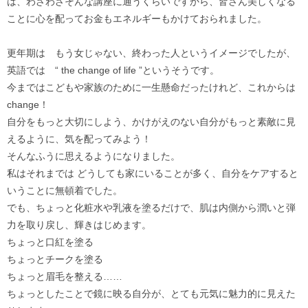
は、わざわざそんな講座に通うくらいですから、皆さん美しくなる
ことに心を配ってお金もエネルギーもかけておられました。
更年期は もう女じゃない、終わった人というイメージでしたが、
英語では “ the change of life ”というそうです。
今まではこどもや家族のために一生懸命だったけれど、これからは
change！
自分をもっと大切にしよう、かけがえのない自分がもっと素敵に見
えるように、気を配ってみよう！
そんなふうに思えるようになりました。
私はそれまでは どうしても家にいることが多く、自分をケアすると
いうことに無頓着でした。
でも、ちょっと化粧水や乳液を塗るだけで、肌は内側から潤いと弾
力を取り戻し、輝きはじめます。
ちょっと口紅を塗る
ちょっとチークを塗る
ちょっと眉毛を整える……
ちょっとしたことで鏡に映る自分が、とても元気に魅力的に見えた