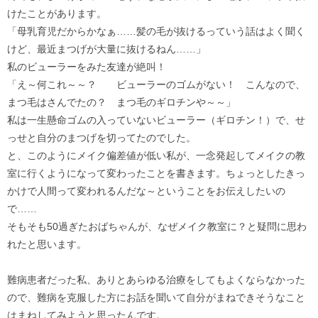
けたことがあります。
「母乳育児だからかなぁ……髪の毛が抜けるっていう話はよく聞く
けど、最近まつげが大量に抜けるねん……」
私のビューラーをみた友達が絶叫！
「え～何これ～～？ ビューラーのゴムがない！ こんなので、
まつ毛はさんでたの？ まつ毛のギロチンや～～」
私は一生懸命ゴムの入っていないビューラー（ギロチン！）で、せ
っせと自分のまつげを切ってたのでした。
と、このようにメイク偏差値が低い私が、一念発起してメイクの教
室に行くようになって変わったことを書きます。ちょっとしたきっ
かけで人間って変われるんだな～ということをお伝えしたいの
で……
そもそも50過ぎたおばちゃんが、なぜメイク教室に？と疑問に思わ
れたと思います。
難病患者だった私、ありとあらゆる治療をしてもよくならなかった
ので、難病を克服した方にお話を聞いて自分がまねできそうなこと
はまねしてみようと思ったんです。