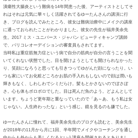
潰瘍性大腸炎という難病を14年間患った後、アーティストとしてそ
れはそれは元気に華々しく活躍されてるゆーたんさんの講演に行
き、ブログを読んでみたところ、彼女は難病治療中にメイクの講座
に通っておられたことがわかりました。彼女の先生が福井美余先
生。2017 ミス・ユニバース・ジャパン ビューティキャンプ講師
で、パリコレオーデイションの審査員もされてます。
当時私は重症筋無力症という病で自分の筋肉が自分の言うことを聞
いてくれない状態でした。目を開けようとしても開けられなかった
り、笑顔になろうと思っても引きつってゆがんだ顔になったり。い
つも家にいてお化粧どころかお肌の手入れもしないので顔は潤いも
輝きもなく、しわしわでシミだらけ。髪もとかさないのでぼさぼ
さ。心も体もボロボロでした。目は死んだ魚のよう。どよんとして
います。ちょうど更年期と重なっていたので「あ～あ、もう私は女
じゃない。人生終わったな」という感じ。鏡を見るのも嫌でした。
ゆーたんさんに憧れて、福井美余先生のブログも読むと、美余先生
が2018年の11月から月に1回、半年間でメイクやコーチングを通し
中からも外からも美しくなるという講座を開催されるとありまし