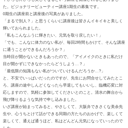
た。ビジョナリービューティー講座1期生の募集です。
0期生の講座前と講座後の写真がありました。
「まるで別人？」と思うくらいに講座後は皆さんイキイキと美しく
輝いておられました。
「私もこんなふうに輝きたい、元気を取り戻したい！」
「でも、こんなに体力のない私が、毎回2時間もかけて、そんな講座
に通うことができるんだろうか？」
当時目が開かないときもあったので、「アイメイクのときに私だけ
目が開かずにできなかったらどうしよう…？」
「最低限の知識もない私がついていけるんだろうか…?」
と、不安でいっぱいだったのですが、先生にお問合せしてみたとこ
ろ、講座の途中しんどくなったら早退してもいいし、臨機応変に対
応しますので、気軽に参加してくださいとのこと。清水の舞台から
飛び降りるような気持で申し込みました。
いざ講座が始まってみると、やさしくて、大阪弁できさくな美余先
生や、心うちとけて話ができる同期の方たちのおかげで、楽しくて
楽しくて、通えば通うほど、私はどんどん元気になっていったので
した。