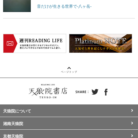
音だけが生きる世界で-八ヶ岳-
天狼院について
湘南天狼院
京都天狼院