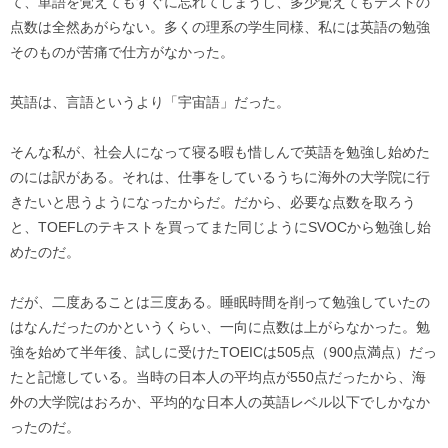
て、単語を覚えてもすぐに忘れてしまうし、多少覚えてもテストの
点数は全然あがらない。多くの理系の学生同様、私には英語の勉強
そのものが苦痛で仕方がなかった。
英語は、言語というより「宇宙語」だった。
そんな私が、社会人になって寝る暇も惜しんで英語を勉強し始めた
のには訳がある。それは、仕事をしているうちに海外の大学院に行
きたいと思うようになったからだ。だから、必要な点数を取ろう
と、TOEFLのテキストを買ってまた同じようにSVOCから勉強し始
めたのだ。
だが、二度あることは三度ある。睡眠時間を削って勉強していたの
はなんだったのかというくらい、一向に点数は上がらなかった。勉
強を始めて半年後、試しに受けたTOEICは505点（900点満点）だっ
たと記憶している。当時の日本人の平均点が550点だったから、海
外の大学院はおろか、平均的な日本人の英語レベル以下でしかなか
ったのだ。