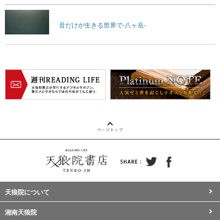
音だけが生きる世界で-八ヶ岳-
天狼院について
湘南天狼院