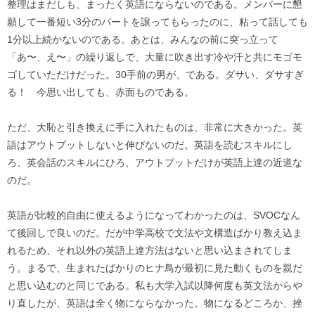
整理はまだしも、まったく英語にならないのである。メンバーに懇
願して一番短い3分のパートを譲ってもらったのに、粘って話しても
1分以上続かないのである。あとは、みんなの前に突っ立って
「あ〜、え〜」の繰り返しで、大量に吹き出す冷や汗と共にモゴモ
ゴしていただけだった。30手前の男が、である。ダサい、ダサすぎ
る！ 今思い出しても、赤面ものである。
ただ、大恥と引き換えに手に入れたものは、非常に大きかった。英
語はアウトプットしないと伸びないのだ。英語を読むスキルにし
ろ、英会話のスキルにひろ、アウトプットだけが英語上達の近道な
のだ。
英語が比較的自由に使えるようになってわかったのは、SVOCなん
て後回しで良いのだ。だが中学高校で文法や文構造ばかり教え込ま
れるため、それ以外の英語上達方法はないと思い込まされてしま
う。まるで、生まれたばかりのヒナ鳥が最初に見た動くものを親だ
と思い込むのと同じである。私も大学入試以降何度も英文法からや
り直したが、英語は全く物にならなかった。物になるどころか、挫