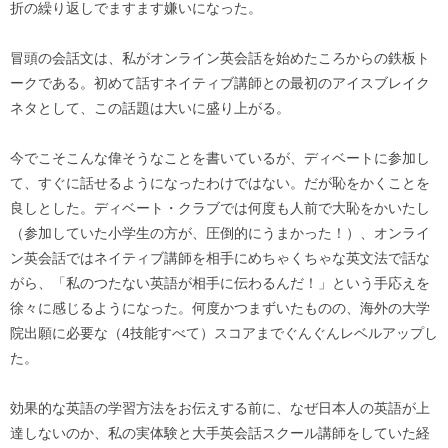
折の繰り返しでますます嫌いになった。
冒頭の会話文は、私がオンライン英会話を始めたころからの鉄板ト
ークである。初めて話すネイティブ講師との最初のアイスブレイク
ネタとして、この話題は大いに盛り上がる。
今でこそこんな偉そうなことを書いているが、ディベートに参加し
て、すぐに話せるようになったわけではない。だが恥をかくことを
良しとした。ディベート・クラブでは何度も人前で大恥をかいたし
（参加していた小学生の方が、圧倒的にうまかった！）、オンライ
ン英会話ではネイティブ講師を相手にめちゃくちゃな英文法で話な
がら、「私のつたない英語が相手に伝わるんだ！」という手応えを
徐々に感じるようになった。何度かつまずいたものの、海外の大学
院出願に必要な（4技能すべて）スコアまでぐんぐんレベルアップし
た。
効果的な英語の学習方法をお伝えする前に、なぜ日本人の英語が上
達しないのか、私の実体験と大手英会話スクール講師をしていた経