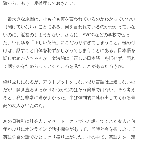
験から、もう一度整理しておきたい。
一番大きな原因は、そもそも何を言われているのかわかっていない
（聞けていない）ことにある。何を言われているのかわかっていな
いのに、返答のしようがない。さらに、SVOCなどの学校で習っ
た、いわゆる「正しい英語」にこだわりすぎてしまうこと。極め付
けは、話すこと自体を恥ずかしがってしまうことにある。日本語を
話し始めた赤ちゃんが、文法的に「正しい日本語」を話せず、照れ
て話すのをためらっているところを見たことがあるだろうか。
繰り返しになるが、アウトプットをしない限り言語は上達しないの
だが、開き直るきっかけをつかむのはそう簡単ではない。そう考え
ると、私は非常に運がよかった。半ば強制的に連れ出してくれる最
高の友人がいたのだ。
あの日強引に社会人ディベート・クラブへと誘ってくれた友人と何
年かぶりにオンラインで話す機会があって、当時と今を振り返って
英語学習の話でひとしきり盛り上がった。その中で、英語力を一定