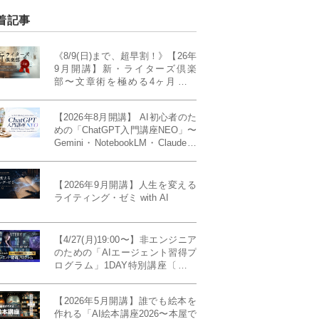
着記事
《8/9(日)まで、超早割！》【26年
9月開講】新・ライターズ倶楽
部〜文章術を極める4ヶ月講義
《「ライティング・ゼミ」の上級
コース／50席限定》
【2026年8月開講】 AI初心者のた
めの「ChatGPT入門講座NEO」〜
Gemini・NotebookLM・Claudeま
で、目的で使い分けられるように
なる4ヶ月〜〔４ヶ月完成基礎講
座〕
【2026年9月開講】人生を変える
ライティング・ゼミ with AI
【4/27(月)19:00〜】非エンジニア
のための「AIエージェント習得プ
ログラム」1DAY特別講座〔パワ
ーアップ版〕
【2026年5月開講】誰でも絵本を
作れる「AI絵本講座2026〜本屋で