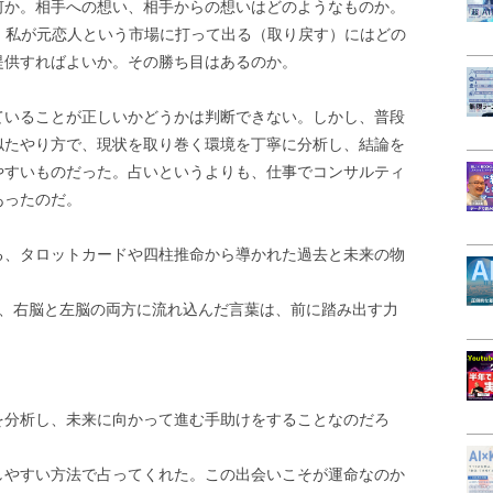
何か。相手への想い、相手からの想いはどのようなものか。
ある。私が元恋人という市場に打って出る（取り戻す）にはどの
提供すればよいか。その勝ち目はあるのか。
ていることが正しいかどうかは判断できない。しかし、普段
似たやり方で、現状を取り巻く環境を丁寧に分析し、結論を
やすいものだった。占いというよりも、仕事でコンサルティ
あったのだ。
る、タロットカードや四柱推命から導かれた過去と未来の物
き、右脳と左脳の両方に流れ込んだ言葉は、前に踏み出す力
を分析し、未来に向かって進む手助けをすることなのだろ
。
しやすい方法で占ってくれた。この出会いこそが運命なのか