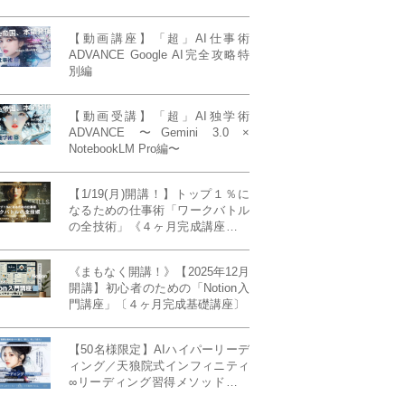
【動画講座】「超」AI仕事術
ADVANCE Google AI完全攻略特
別編
【動画受講】「超」AI独学術
ADVANCE 〜Gemini 3.0 ×
NotebookLM Pro編〜
【1/19(月)開講！】トップ１％に
なるための仕事術「ワークバトル
の全技術」《４ヶ月完成講座》ー
最強の時間術×脳科学×令和の武士
道ー 【50席限定】
《まもなく開講！》【2025年12月
開講】初心者のための「Notion入
門講座」〔４ヶ月完成基礎講座〕
【50名様限定】AIハイパーリーデ
ィング／天狼院式インフィニティ
∞リーディング習得メソッド《４
ヶ月完成本講座》