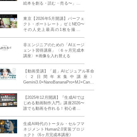
絵本を創る・読む・売る〜」イン
ディーズ対応版！あなたの作品を
天狼院書店で販売しよう！《各店
東京【2026年5月開講】パーフェ
20名限定》
クト・ポートレート」ゼミNEO〜
その人史上最高の1枚を撮る！
「撮り（モデル撮影）」「見せ
（講評）」「発表する（展示会開
非エンジニアのための「AIエージ
催）」《初参加大歓迎／12名限
ェント習得講座」〈６ヶ月完成本
定》
講座〉✳︎画像を入れ替える
【動画受講】「超」AIビジュアル革命
〈２日間年末集中講座〉
Gemini3.0×NanoBananaPro×MJ×Canva
＝「超」AIビジュアル革命《50席限
定》
【2025年12月開講】『生成AIでは
じめる動画制作入門』講座2026〜
誰でも動画を作れる！初心者から
始める3ヶ月動画制作プログラム
生成AI時代のトータル・セルフマ
ネジメントHuman2.0実装プロジ
ェクト《6ヶ月完成本講座》