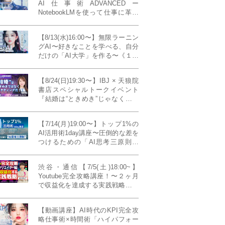
AI仕事術ADVANCEDー
NotebookLMを使って仕事に革命
を起こす！〔４ヶ月本講座〕
【8/13(水)16:00〜】無限ラーニン
グAI〜好きなことを学べる、自分
だけの「AI大学」を作る〜《１日
完成特別版》
【8/24(日)19:30〜】IBJ × 天狼院
書店スペシャルトークイベント
『結婚は“ときめき”じゃなくて、
マーケティングだ！？』〜データ
で読み解く、人生が変わる出会い
【7/14(月)19:00〜】トップ1%の
のカタチ〜《BOOKLove結婚相談
AI活用術1day講座〜圧倒的な差を
所presents》
つけるための「AI思考三原則」
《生成AIの教科書(35,000文字分)
プレゼント！》
渋谷・通信【7/5(土)18:00~】
Youtube完全攻略講座！〜２ヶ月
で収益化を達成する実践戦略！ゲ
スト：Norihikoさん(Youtube／映
像クリエイター)《Presented by
【動画講座】AI時代のKPI完全攻
発信力養成ラボNEO》
略仕事術×時間術「ハイパフォー