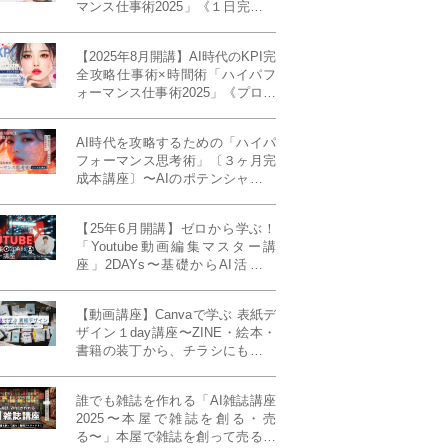
マンス仕事術2025」《１日完成特
別版》
【2025年8月開講】AI時代のKPI完
全攻略仕事術×時間術「ハイパフ
ォーマンス仕事術2025」《プロフ
ェッショナル版／６ヶ月完成本講
座》《50名限定》
AI時代を攻略するための「ハイパ
フォーマンス思考術」〔３ヶ月完
成本講座〕〜AIのポテンシャルを
最大限に引き出す必修メソッド〜
《50名様限定》
【25年6月開講】ゼロから学ぶ！
「Youtube動画編集マスター講
座」2DAYs〜基礎からAI活用ま
で！〈初心者大歓迎〉
【動画講座】Canvaで学ぶ 表紙デ
ザイン１day講座〜ZINE・絵本・
書籍の装丁から、チラシにも活か
せるレイアウト術まで！〜
誰でも雑誌を作れる「AI雑誌講座
2025〜本屋で雑誌を創る・売
る〜」本屋で雑誌を創って売る！