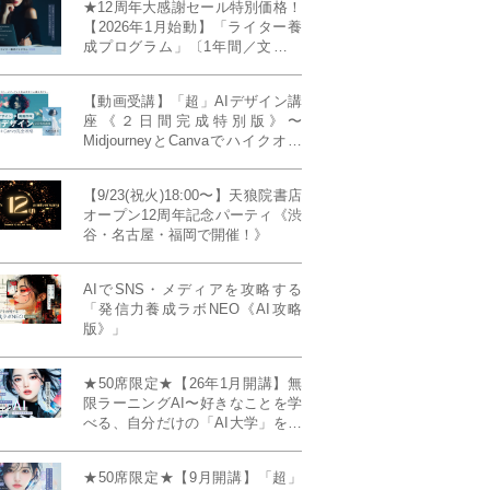
★12周年大感謝セール特別価格！
【2026年1月始動】「ライター養
成プログラム」〔1年間／文章講
座受け放題＋週1フィードバッ
ク〕〜“読む人を動かすライタ
【動画受講】「超」AIデザイン講
ー”へ、全国どこからでも。〜《全
座《２日間完成特別版》〜
店舗リアルタイム参加OK／録画
MidjourneyとCanvaでハイクオリ
視聴対応／限定4席》
ティ・デザインを自在に生成
【9/23(祝火)18:00〜】天狼院書店
オープン12周年記念パーティ《渋
谷・名古屋・福岡で開催！》
AIでSNS・メディアを攻略する
「発信力養成ラボNEO《AI攻略
版》」
★50席限定★【26年1月開講】無
限ラーニングAI〜好きなことを学
べる、自分だけの「AI大学」を作
る〜《4ヶ月完成本講座》
★50席限定★【9月開講】「超」