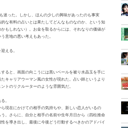
度も迷った。しかし、ほんの少しの興味があったのも事実
格的な有料の占いとは果たしてどんなものなのか、という知
のかもしれない）。お金を取るからには、それなりの価値が
いう意地の悪い考えもあった。
を迎える。
スすると、画面の向こうには黒いベールを被り水晶玉を手に
着たキャリアウーマン風の女性が現れた。占い師というより
ェントのリクルーターのような雰囲気だ。
れる。
から現在にかけての相手の気持ちや、新しい恋人がいるの
らう。さらに、自分と相手の名前や生年月日から（四柱推命
相性を導き出し、最後に今後どう行動するべきかのアドバイ