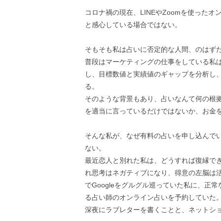
コロナ禍の現在、LINEやZoomを使った
と感心している場合ではない。
そもそも私は占いに否定的な人間、のはず
普段はマーケティングの仕事をしている私
し、目標数値と実績値のギャップを分析し、
る。
そのような背景もあり、占いなんて何の根
を適当に言っているだけではないか、お金
そんな私が、なぜ有料の占いを申し込んで
ない。
最近恋人と別れた私は、どうすれば復縁で
れ思考はネガティブになり、得意の左脳は
でGoogleをグルグル巡っていた私に、
る占い師のオンライン占いを予約していた
深夜にラブレターを書くことと、ネットシ