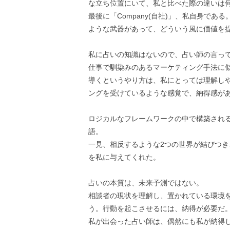
な立ち位置にいて、私と比べた際の違いは
最後に「Company(自社)」、私自身で
ような武器があって、どういう風に価値を
私に占いの知識はないので、占い師の言っ
仕事で馴染みのあるマーケティング手法に
導くというやり方は、私にとっては理解し
ングを受けているような感覚で、納得感が
ロジカルなフレームワークの中で構築され
語。
一見、相反するような2つの世界が結びつ
を私に与えてくれた。
占いの本質は、未来予測ではない。
相談者の現状を理解し、置かれている環境
う。行動を起こさせるには、納得が必要だ
私が出会った占い師は、偶然にも私が納得