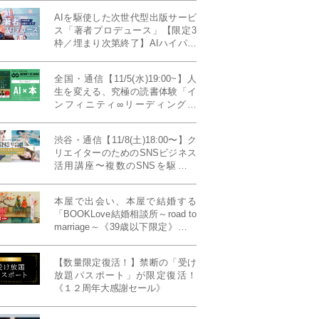
AIを駆使した次世代型出版サービ
ス「著者プロデュース」【限定3
枠／埋まり次第終了】AIハイパー
プレス・システム搭載
全国・通信【11/5(水)19:00~】人
生を変える、究極の読書体験「イ
ンフィニティ∞リーディング／
INFINITY ∞ READING」TYPE
W 11月課題本『THIRD
渋谷・通信【11/8(土)18:00〜】ク
MILLENNIUM THINKING アメリ
リエイターのためのSNSビジネス
カ最高峰大学の人気講義』
活用講座〜複数のSNSを駆使し
て“作品を仕事に変える”写真家・
青山裕企先生ご登壇！《発信力養
本屋で出会い、本屋で結婚する
成ラボPresents》
「BOOKLove結婚相談所～road to
marriage～《39歳以下限定》」全
国4拠点/関東/中部/関西/九州
【数量限定復活！】禁断の「受け
放題パスポート」が限定復活！
《１２周年大感謝セール》