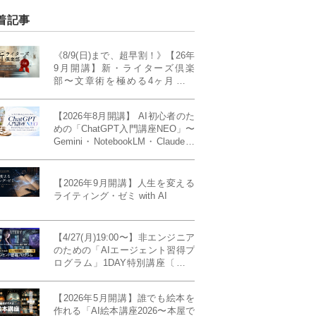
着記事
《8/9(日)まで、超早割！》【26年
9月開講】新・ライターズ倶楽
部〜文章術を極める4ヶ月講義
《「ライティング・ゼミ」の上級
コース／50席限定》
【2026年8月開講】 AI初心者のた
めの「ChatGPT入門講座NEO」〜
Gemini・NotebookLM・Claudeま
で、目的で使い分けられるように
なる4ヶ月〜〔４ヶ月完成基礎講
座〕
【2026年9月開講】人生を変える
ライティング・ゼミ with AI
【4/27(月)19:00〜】非エンジニア
のための「AIエージェント習得プ
ログラム」1DAY特別講座〔パワ
ーアップ版〕
【2026年5月開講】誰でも絵本を
作れる「AI絵本講座2026〜本屋で