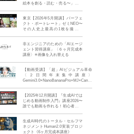
絵本を創る・読む・売る〜」イン
ディーズ対応版！あなたの作品を
天狼院書店で販売しよう！《各店
東京【2026年5月開講】パーフェ
20名限定》
クト・ポートレート」ゼミNEO〜
その人史上最高の1枚を撮る！
「撮り（モデル撮影）」「見せ
（講評）」「発表する（展示会開
非エンジニアのための「AIエージ
催）」《初参加大歓迎／12名限
ェント習得講座」〈６ヶ月完成本
定》
講座〉✳︎画像を入れ替える
【動画受講】「超」AIビジュアル革命
〈２日間年末集中講座〉
Gemini3.0×NanoBananaPro×MJ×Canva
＝「超」AIビジュアル革命《50席限
定》
【2025年12月開講】『生成AIでは
じめる動画制作入門』講座2026〜
誰でも動画を作れる！初心者から
始める3ヶ月動画制作プログラム
生成AI時代のトータル・セルフマ
ネジメントHuman2.0実装プロジ
ェクト《6ヶ月完成本講座》