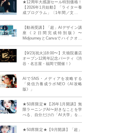
★12周年大感謝セール特別価格！
【2026年1月始動】「ライター養
成プログラム」〔1年間／文章講
座受け放題＋週1フィードバッ
ク〕〜“読む人を動かすライタ
【動画受講】「超」AIデザイン講
ー”へ、全国どこからでも。〜《全
座《２日間完成特別版》〜
店舗リアルタイム参加OK／録画
MidjourneyとCanvaでハイクオリ
視聴対応／限定4席》
ティ・デザインを自在に生成
【9/23(祝火)18:00〜】天狼院書店
オープン12周年記念パーティ《渋
谷・名古屋・福岡で開催！》
AIでSNS・メディアを攻略する
「発信力養成ラボNEO《AI攻略
版》」
★50席限定★【26年1月開講】無
限ラーニングAI〜好きなことを学
べる、自分だけの「AI大学」を作
る〜《4ヶ月完成本講座》
★50席限定★【9月開講】「超」