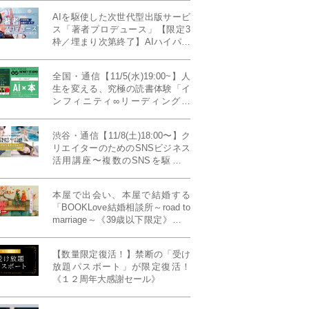
AIを駆使した次世代型出版サービ
ス「著者プロデュース」【限定3
枠／埋まり次第終了】AIハイパー
プレス・システム搭載
全国・通信【11/5(水)19:00~】人
生を変える、究極の読書体験「イ
ンフィニティ∞リーディング／
INFINITY ∞ READING」TYPE
W 11月課題本『THIRD
渋谷・通信【11/8(土)18:00〜】ク
MILLENNIUM THINKING アメリ
リエイターのためのSNSビジネス
カ最高峰大学の人気講義』
活用講座〜複数のSNSを駆使し
て“作品を仕事に変える”写真家・
青山裕企先生ご登壇！《発信力養
本屋で出会い、本屋で結婚する
成ラボPresents》
「BOOKLove結婚相談所～road to
marriage～《39歳以下限定》」全
国4拠点/関東/中部/関西/九州
【数量限定復活！】禁断の「受け
放題パスポート」が限定復活！
《１２周年大感謝セール》