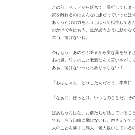
この前、ベッドから落ちて、骨折してしま
家を離れるのはあんなに嫌だっていったは
ありったけの力をふりしぼって抵抗してき
おかげで今はもう、足が思うように動かな
本当、情けないね。
今はもう、あのやぶ医者から変な薬を飲ま
あの男、ワシのこと老衰なんて言いやがっ
あぁ、情けないったらありゃしない！
「おばちゃん、どうしたんだろう。本当に
「なぁに、ほっとけ。いつものことだ。そ
ばあちゃんはな、お前たちが話しているこ
でも、もう自由に動けないし、声さえでて
人のことを勝手に病人、老人扱いしている