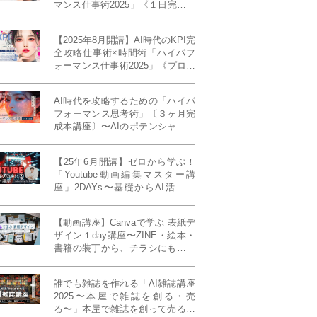
マンス仕事術2025」《１日完成特
別版》
【2025年8月開講】AI時代のKPI完
全攻略仕事術×時間術「ハイパフ
ォーマンス仕事術2025」《プロフ
ェッショナル版／６ヶ月完成本講
座》《50名限定》
AI時代を攻略するための「ハイパ
フォーマンス思考術」〔３ヶ月完
成本講座〕〜AIのポテンシャルを
最大限に引き出す必修メソッド〜
《50名様限定》
【25年6月開講】ゼロから学ぶ！
「Youtube動画編集マスター講
座」2DAYs〜基礎からAI活用ま
で！〈初心者大歓迎〉
【動画講座】Canvaで学ぶ 表紙デ
ザイン１day講座〜ZINE・絵本・
書籍の装丁から、チラシにも活か
せるレイアウト術まで！〜
誰でも雑誌を作れる「AI雑誌講座
2025〜本屋で雑誌を創る・売
る〜」本屋で雑誌を創って売る！