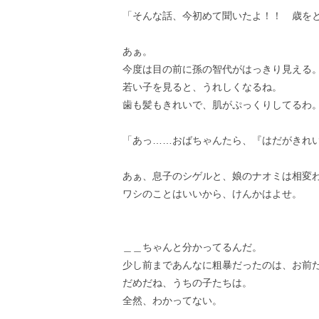
「そんな話、今初めて聞いたよ！！ 歳を
あぁ。
今度は目の前に孫の智代がはっきり見える
若い子を見ると、うれしくなるね。
歯も髪もきれいで、肌がぷっくりしてるわ
「あっ……おばちゃんたら、『はだがきれ
あぁ、息子のシゲルと、娘のナオミは相変
ワシのことはいいから、けんかはよせ。
＿＿ちゃんと分かってるんだ。
少し前まであんなに粗暴だったのは、お前
だめだね、うちの子たちは。
全然、わかってない。