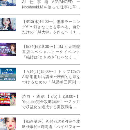
AI仕事術ADVANCEDー
NotebookLMを使って仕事に革命
を起こす！〔４ヶ月本講座〕
【8/13(水)16:00〜】無限ラーニン
グAI〜好きなことを学べる、自分
だけの「AI大学」を作る〜《１日
完成特別版》
【8/24(日)19:30〜】IBJ × 天狼院
書店スペシャルトークイベント
『結婚は“ときめき”じゃなくて、
マーケティングだ！？』〜データ
で読み解く、人生が変わる出会い
【7/14(月)19:00〜】トップ1%の
のカタチ〜《BOOKLove結婚相談
AI活用術1day講座〜圧倒的な差を
所presents》
つけるための「AI思考三原則」
《生成AIの教科書(35,000文字分)
プレゼント！》
渋谷・通信【7/5(土)18:00~】
Youtube完全攻略講座！〜２ヶ月
で収益化を達成する実践戦略！ゲ
スト：Norihikoさん(Youtube／映
像クリエイター)《Presented by
【動画講座】AI時代のKPI完全攻
発信力養成ラボNEO》
略仕事術×時間術「ハイパフォー