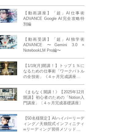
【動画講座】「超」AI仕事術
ADVANCE Google AI完全攻略特
別編
【動画受講】「超」AI独学術
ADVANCE 〜Gemini 3.0 ×
NotebookLM Pro編〜
【1/19(月)開講！】トップ１％に
なるための仕事術「ワークバトル
の全技術」《４ヶ月完成講座》ー
最強の時間術×脳科学×令和の武士
道ー 【50席限定】
《まもなく開講！》【2025年12月
開講】初心者のための「Notion入
門講座」〔４ヶ月完成基礎講座〕
【50名様限定】AIハイパーリーデ
ィング／天狼院式インフィニティ
∞リーディング習得メソッド《４
ヶ月完成本講座》