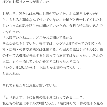
ほどのお怒りメールが来ていた。
お昼ごろ、私たちは本当にお腹が空いてた。おんぼろホテルだか
ら、もちろん朝食なんて付いていない。台風だと忠告してくれたお
じいちゃんの話を話半分に聞いていたため、食料も特に買い込んで
いなかった。
「お腹空いたね……。どこかお店開いてるかな」
そんな会話をしていた。香港では、シグナル8ですべての学校・会
社・店舗・公共交通機関は休業する。今回の台風はシグナル10。街
のすべての機能が停止すると言っても過言ではなかった。ホテルの
人に、もう一泊していいかを聞きに行ったときにも
「シグナル10だから！ お店とか全部やってないよ」
と言われた。
それでも私たちはお腹が空いていた。
「とりあえず、下に台風の様子見に行ってみる……？」
私たちの部屋はホテルの6階だった。1階に降りて下界の様子を見る