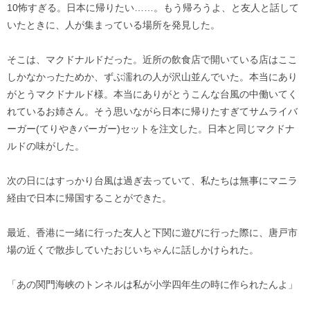
10怖すぎる。日本に帰りたい……。もう帰ろうよ、と友人と話して
いたときに、人が集まっている場所を発見した。
そこは、マクドナルドだった。近所の飲食店で開いている店はここ
しかなかったためか、ずぶ濡れの人が沢山並んでいた。本当にあり
がとうマクドナルド様。本当にありがとうこんな台風の中働いてく
れているお姉さん。そう思いながら日本に帰りたすぎてサムライバ
ーガー(てりやきバーガー)セットを注文した。日本と同じマクドナ
ルドの味がした。
次の日にはすっかり台風は過ぎ去っていて、私たちは無事にマニラ
経由で日本に帰国することができた。
最近、香港に一緒に行った友人と下関に遊びに行った際に、唐戸市
場の近くで散歩していたおじいちゃんに話しかけられた。
「あの関門海峡のトンネルは私が小学四年生の時に作られたんよ」