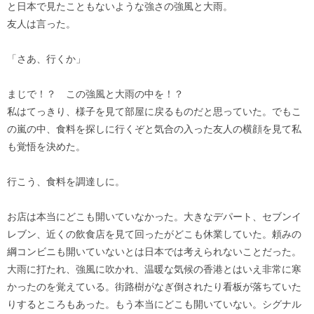
と日本で見たこともないような強さの強風と大雨。
友人は言った。
「さあ、行くか」
まじで！？ この強風と大雨の中を！？
私はてっきり、様子を見て部屋に戻るものだと思っていた。でもこ
の嵐の中、食料を探しに行くぞと気合の入った友人の横顔を見て私
も覚悟を決めた。
行こう、食料を調達しに。
お店は本当にどこも開いていなかった。大きなデパート、セブンイ
レブン、近くの飲食店を見て回ったがどこも休業していた。頼みの
綱コンビニも開いていないとは日本では考えられないことだった。
大雨に打たれ、強風に吹かれ、温暖な気候の香港とはいえ非常に寒
かったのを覚えている。街路樹がなぎ倒されたり看板が落ちていた
りするところもあった。もう本当にどこも開いていない。シグナル