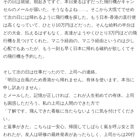
その日は就寝。朝起きてすぐ、本日乗るはずだった飛行機がキャン
セルのメールが届いた。そうなるよね……。そこから大慌てでせめ
て次の日には帰れるように飛行機を探した。もう日本-香港の直行便
は高くなっていて、ひとり10万円ほどだった。そんな給料の半分ほ
どの大金、払えるはずもなく、友達がようやくひとり3万円ほどの飛
行機を見つけてくれた。マニラ経由の。マニラ経由というのは少し
心配でもあったが、もう一刻も早く日本に帰れる確約が欲しくてそ
の飛行機を予約した。
そして次の日は仕事だったので、上司への連絡。
「明日は台風のため香港から帰れません。有休を使います。本当に
申し訳ありません」
とメールした。記憶が正しければ、これが人生初めての有休。上司
も困惑しただろう。私の上司は人間のできた方で
「了解です。飛んできた看板に当たらないように気を付けてくださ
い」
と返事がきた。こちらは一安心。帰国してしばらく嵐を呼ぶ女と言
われたが。友人は研修の最終発表があったらしく、上司からは20行