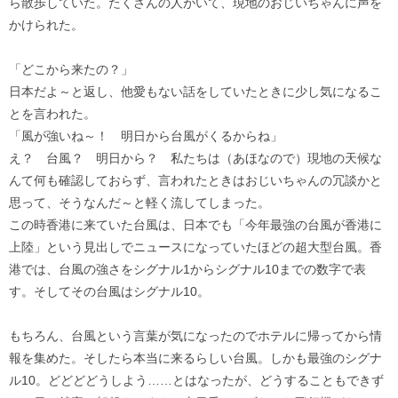
ら散歩していた。たくさんの人がいて、現地のおじいちゃんに声を
かけられた。
「どこから来たの？」
日本だよ～と返し、他愛もない話をしていたときに少し気になるこ
とを言われた。
「風が強いね～！ 明日から台風がくるからね」
え？ 台風？ 明日から？ 私たちは（あほなので）現地の天候な
んて何も確認しておらず、言われたときはおじいちゃんの冗談かと
思って、そうなんだ～と軽く流してしまった。
この時香港に来ていた台風は、日本でも「今年最強の台風が香港に
上陸」という見出しでニュースになっていたほどの超大型台風。香
港では、台風の強さをシグナル1からシグナル10までの数字で表
す。そしてその台風はシグナル10。
もちろん、台風という言葉が気になったのでホテルに帰ってから情
報を集めた。そしたら本当に来るらしい台風。しかも最強のシグナ
ル10。どどどどうしよう……とはなったが、どうすることもできず