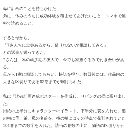
母に計画のことを持ちかけた。
弟に、休みのうちに成功体験を積ませてあげたいこと、スマホで無
料で読めること。
すると母から、
「Tさんちに全巻あるから、借りれないか相談してみる」
との返事が返ってきた。
Tさんは、私の幼少期の友人で、今でも家族ぐるみで付き合いがあ
る。
母からT家に相談してもらい、快諾を得た。数日後には、作品内の
大きな区切りである62巻までが届けられた。
私は「読破計画達成ポスター」を作成し、リビングの壁に張り出し
た。
用紙の上半分にキャラクターのイラスト、下半分に表を入れた。縦
の軸に母、弟、私の名前を、横の軸にはその時点で発刊されていた
101巻までの数字を入れた。該当の巻数の上に、物語の区切りがわ