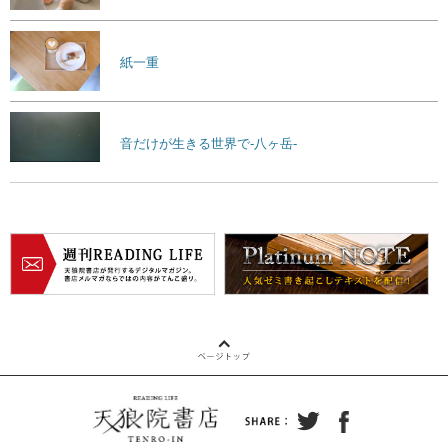
紙一重
音だけが生きる世界で-八ヶ岳-