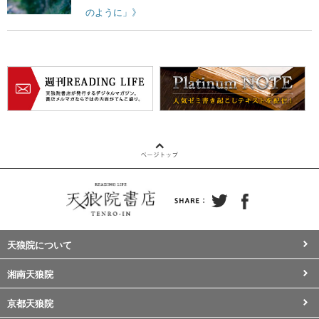
のように」》
天狼院について
湘南天狼院
京都天狼院