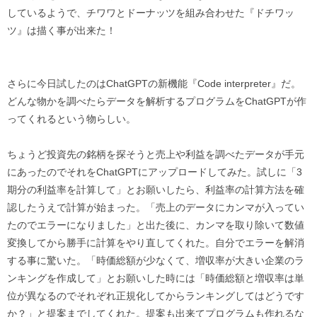
しているようで、チワワとドーナッツを組み合わせた『ドチワッ
ツ』は描く事が出来た！
さらに今日試したのはChatGPTの新機能『Code interpreter』だ。
どんな物かを調べたらデータを解析するプログラムをChatGPTが作
ってくれるという物らしい。
ちょうど投資先の銘柄を探そうと売上や利益を調べたデータが手元
にあったのでそれをChatGPTにアップロードしてみた。試しに「3
期分の利益率を計算して」とお願いしたら、利益率の計算方法を確
認したうえで計算が始まった。「売上のデータにカンマが入ってい
たのでエラーになりました」と出た後に、カンマを取り除いて数値
変換してから勝手に計算をやり直してくれた。自分でエラーを解消
する事に驚いた。「時価総額が少なくて、増収率が大きい企業のラ
ンキングを作成して」とお願いした時には「時価総額と増収率は単
位が異なるのでそれぞれ正規化してからランキングしてはどうです
か？」と提案までしてくれた。提案も出来てプログラムも作れるな