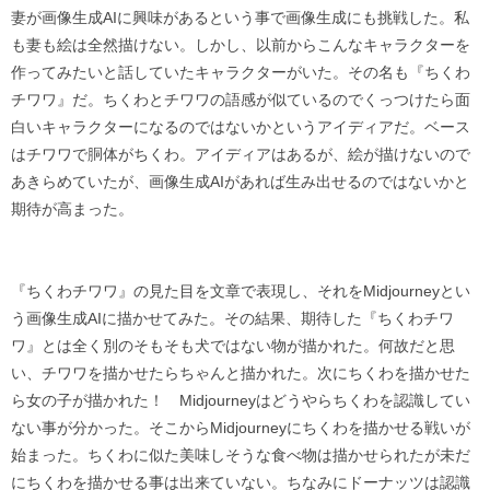
妻が画像生成AIに興味があるという事で画像生成にも挑戦した。私
も妻も絵は全然描けない。しかし、以前からこんなキャラクターを
作ってみたいと話していたキャラクターがいた。その名も『ちくわ
チワワ』だ。ちくわとチワワの語感が似ているのでくっつけたら面
白いキャラクターになるのではないかというアイディアだ。ベース
はチワワで胴体がちくわ。アイディアはあるが、絵が描けないので
あきらめていたが、画像生成AIがあれば生み出せるのではないかと
期待が高まった。
『ちくわチワワ』の見た目を文章で表現し、それをMidjourneyとい
う画像生成AIに描かせてみた。その結果、期待した『ちくわチワ
ワ』とは全く別のそもそも犬ではない物が描かれた。何故だと思
い、チワワを描かせたらちゃんと描かれた。次にちくわを描かせた
ら女の子が描かれた！ Midjourneyはどうやらちくわを認識してい
ない事が分かった。そこからMidjourneyにちくわを描かせる戦いが
始まった。ちくわに似た美味しそうな食べ物は描かせられたが未だ
にちくわを描かせる事は出来ていない。ちなみにドーナッツは認識