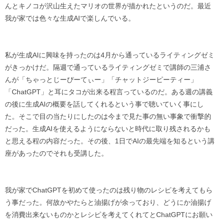
んとキノコが沢山生えたマリオの世界が描かれたというのだ。最近
我が家では色々な生成AIで楽しんでいる。
私が生成AIに興味を持ったのは4月から通っているライティングゼミ
がきっかけだ。隔週で通っているライティングゼミで講師の三浦さ
んが「ちゃっとじーぴーてぃー」「チャットジーピーティー」
「ChatGPT」と耳にタコが出来る程言っているのだ。ある週の講義
の後に生成AIの概要を話してくれるという事で聴いていく事にし
た。そこで目の当たりにしたのは今まで見た事の無い事象で衝撃的
だった。生成AIを使えるようにならないと時代に取り残されるかも
と思える程の内容だった。その後、1日でAIの最先端を知るという講
座があったのでそれも受講した。
我が家でChatGPTを初めて使ったのは残り物のレシピを考えてもら
う事だった。何故かやたらと油揚げが余っており、どうにか油揚げ
を消費出来ないものかとレシピを考えてくれてとChatGPTにお願い