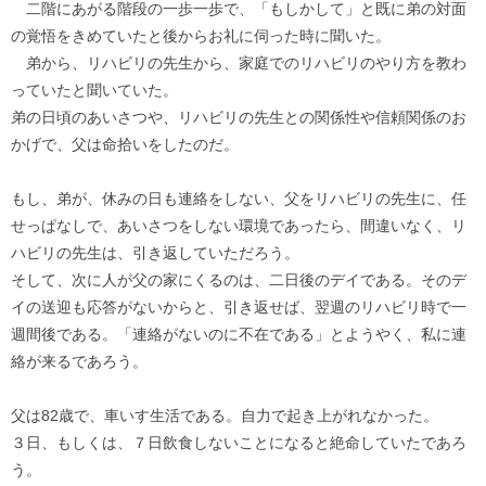
二階にあがる階段の一歩一歩で、「もしかして」と既に弟の対面
の覚悟をきめていたと後からお礼に伺った時に聞いた。
弟から、リハビリの先生から、家庭でのリハビリのやり方を教わ
っていたと聞いていた。
弟の日頃のあいさつや、リハビリの先生との関係性や信頼関係のお
かげで、父は命拾いをしたのだ。
もし、弟が、休みの日も連絡をしない、父をリハビリの先生に、任
せっぱなしで、あいさつをしない環境であったら、間違いなく、リ
ハビリの先生は、引き返していただろう。
そして、次に人が父の家にくるのは、二日後のデイである。そのデ
イの送迎も応答がないからと、引き返せば、翌週のリハビリ時で一
週間後である。「連絡がないのに不在である」とようやく、私に連
絡が来るであろう。
父は82歳で、車いす生活である。自力で起き上がれなかった。
３日、もしくは、７日飲食しないことになると絶命していたであろ
う。