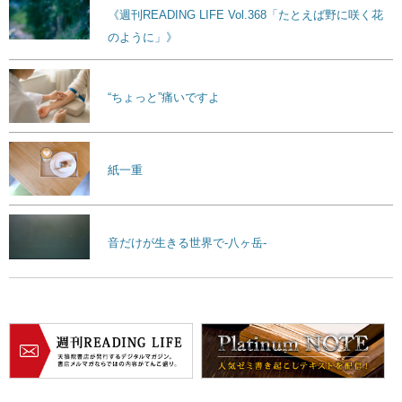
《週刊READING LIFE Vol.368「たとえば野に咲く花
のように」》
“ちょっと”痛いですよ
紙一重
音だけが生きる世界で-八ヶ岳-