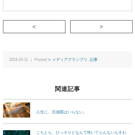
＜ とあるラーメン屋で店主から本気で説
天
2024-10-11 ｜ Posted in
メディアグランプリ
,
記事
関連記事
人生に、完成図はいらない。
こちとら、ひっそりとなんて咲いてらんないんすわ