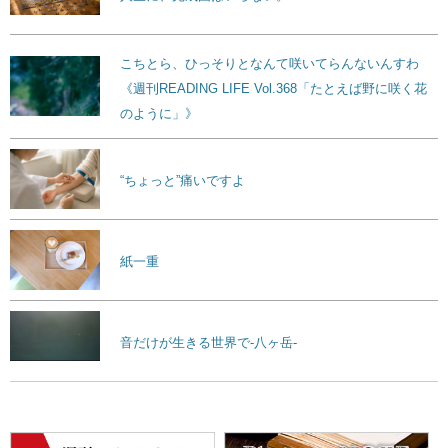
こちとら、ひっそりとなんて咲いてらんないんすわ
《週刊READING LIFE Vol.368「たとえば野に咲く花
のように」》
“ちょっと”痛いですよ
紙一重
音だけが生きる世界で-八ヶ岳-