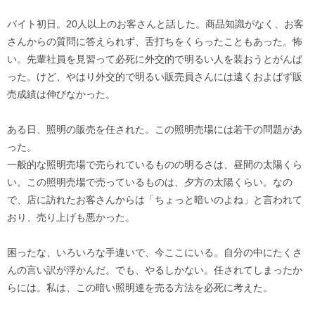
バイト初日。20人以上のお客さんと話した。商品知識がなく、お客
さんからの質問に答えられず、舌打ちをくらったこともあった。怖
い。先輩社員を見習って必死に外交的で明るい人を装おうとがんば
った。けど、やはり外交的で明るい販売員さんには遠くおよばず販
売成績は伸びなかった。
ある日、照明の販売を任された。この照明売場には若干の問題があ
った。
一般的な照明売場で売られているものの明るさは、昼間の太陽くら
い。この照明売場で売っているものは、夕方の太陽くらい。なの
で、店に訪れたお客さんからは「ちょっと暗いのよね」と言われて
おり、売り上げも悪かった。
困ったな、いろいろな手違いで、今ここにいる。自分の中にたくさ
んの言い訳が浮かんだ。でも、やるしかない。任されてしまったか
らには。私は、この暗い照明達を売る方法を必死に考えた。