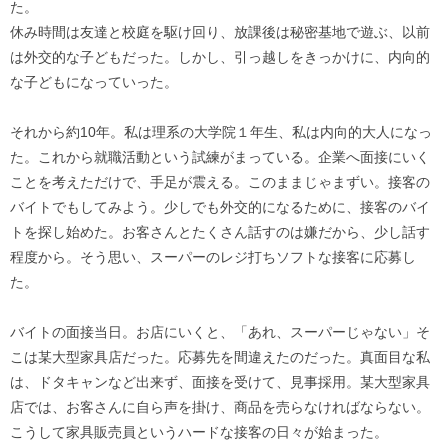
た。
休み時間は友達と校庭を駆け回り、放課後は秘密基地で遊ぶ、以前
は外交的な子どもだった。しかし、引っ越しをきっかけに、内向的
な子どもになっていった。
それから約10年。私は理系の大学院１年生、私は内向的大人になっ
た。これから就職活動という試練がまっている。企業へ面接にいく
ことを考えただけで、手足が震える。このままじゃまずい。接客の
バイトでもしてみよう。少しでも外交的になるために、接客のバイ
トを探し始めた。お客さんとたくさん話すのは嫌だから、少し話す
程度から。そう思い、スーパーのレジ打ちソフトな接客に応募し
た。
バイトの面接当日。お店にいくと、「あれ、スーパーじゃない」そ
こは某大型家具店だった。応募先を間違えたのだった。真面目な私
は、ドタキャンなど出来ず、面接を受けて、見事採用。某大型家具
店では、お客さんに自ら声を掛け、商品を売らなければならない。
こうして家具販売員というハードな接客の日々が始まった。