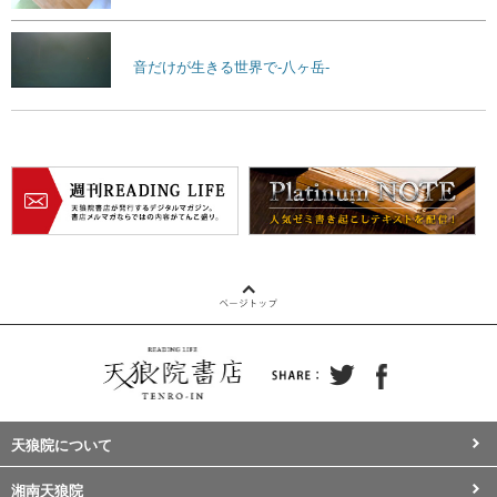
音だけが生きる世界で-八ヶ岳-
天狼院について
湘南天狼院