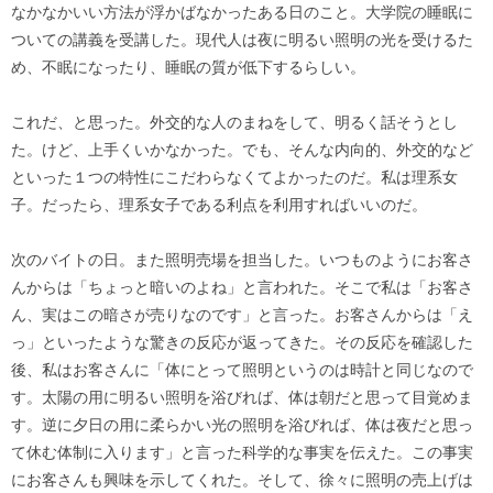
なかなかいい方法が浮かばなかったある日のこと。大学院の睡眠に
ついての講義を受講した。現代人は夜に明るい照明の光を受けるた
め、不眠になったり、睡眠の質が低下するらしい。
これだ、と思った。外交的な人のまねをして、明るく話そうとし
た。けど、上手くいかなかった。でも、そんな内向的、外交的など
といった１つの特性にこだわらなくてよかったのだ。私は理系女
子。だったら、理系女子である利点を利用すればいいのだ。
次のバイトの日。また照明売場を担当した。いつものようにお客さ
んからは「ちょっと暗いのよね」と言われた。そこで私は「お客さ
ん、実はこの暗さが売りなのです」と言った。お客さんからは「え
っ」といったような驚きの反応が返ってきた。その反応を確認した
後、私はお客さんに「体にとって照明というのは時計と同じなので
す。太陽の用に明るい照明を浴びれば、体は朝だと思って目覚めま
す。逆に夕日の用に柔らかい光の照明を浴びれば、体は夜だと思っ
て休む体制に入ります」と言った科学的な事実を伝えた。この事実
にお客さんも興味を示してくれた。そして、徐々に照明の売上げは