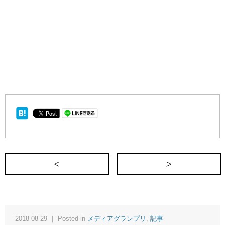
＜ 私はスポンジ
天
2018-08-29 ｜ Posted in
メディアグランプリ
,
記事