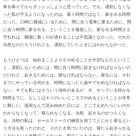
車を降りてからダッシュしようと思っていた。でも、遅刻しなくな
った私が守るようになったのは、着く時間ではなく、家を出る時間
だった。13時に職場にいるために、間に合う電車に乗るために、間
に合う時間に家を出る、ということを徹底した。家を出る時間さえ
守れれば、職場に着くのが遅れることは不思議となかった。それが
当然なのだろうけれども、遅刻していたときにはわからなかった。
もうひとつは、始めることよりもやめることが大切なんだというこ
と。遅刻しないためには、間に合う時間に起きなければならないの
だけれど、起きるためには、寝なければならない。寝るには、それ
までにやっている何かを、時間になったら途中でやめなければなら
ない。今でも私にはそういう傾向があるが、今、やっている何かを
時間までに、もしくはキリのいいところでやめるということが非常
に難しい。漫画なんて読み始めた日には、どこで止めたらいいのか
わからなくなって、寝られなくなる。当然、起きるのがつらくな
る。当時の私は、セールストークの練習を捨ててとにかく寝るとい
う方法を取ったけれど、そのとき気づいたのは、寝たら起きられる
んだなという当然のことだった。前のことを止めたら、次のことは