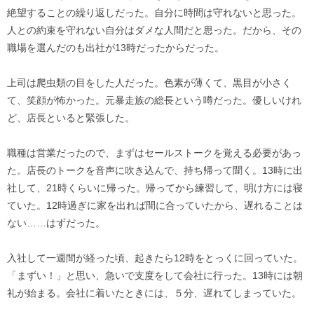
絶望することの繰り返しだった。自分に時間は守れないと思った。
人との約束を守れない自分はダメな人間だと思った。だから、その
職場を選んだのも出社が13時だったからだった。
上司は爬虫類の目をした人だった。色素が薄くて、黒目が小さく
て、笑顔が怖かった。元暴走族の総長という噂だった。優しいけれ
ど、店長といると緊張した。
職種は営業だったので、まずはセールストークを覚える必要があっ
た。店長のトークを音声に吹き込んで、持ち帰って聞く。13時に出
社して、21時くらいに帰った。帰ってから練習して、明け方には寝
ていた。12時過ぎに家を出れば間に合っていたから、遅れることは
ない……はずだった。
入社して一週間が経った頃、起きたら12時をとっくに回っていた。
「まずい！」と思い、急いで支度をして会社に行った。13時には朝
礼が始まる。会社に着いたときには、５分、遅れてしまっていた。