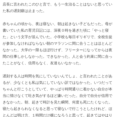
店長に言われたこのひと言で、もう一生治ることはないと思ってい
た私の遅刻癖は止まった。
赤ちゃんの頃から、夜は寝ない、朝は起きない子どもだった。母が
書いていた私の育児日記には、深夜０時を過ぎた頃に「やっと寝
た」という文字が並んでいた。小学校も毎日ギリギリで、全校生徒
が参加しなければならない朝のマラソンに間に合うことはほとんど
なかった。大学の一限もほぼ行けず、フリーターになってからは夜
間の仕事しかしなかった。できなかった。人と会う約束に間に合っ
たことがなく、信用もなく、友達もいなかった。
遅刻する人は時間を気にしていないんでしょ、と言われたことがあ
るが、少なくとも私は気にしていない訳ではなかった。いつだって
ちゃんと行こうとしていて、やっぱり時間通りに着かない自分が本
当に情けなくて吐き気がするほど嫌いだった。自分で自分が信用で
きなかった。朝、起きて時計を見た瞬間、何度も死にたくなった。
寝たら起きられなくなると思って寝ないで行こうとしたけれど、ほ
とんどは明け方、１時間だけ横になろうと思って、起きてはやはり