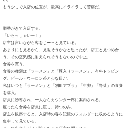
もう少しで入店の位置が、最高にイライラして苦痛だ。
順番がきて入店する。
「いらっしゃいー！」
店主は言いながら客をじーっと見ている。
あまりにも見るから、見返そうかなと思ったが、店主と見つめ合
う、その空気感に耐えられそうもないので中止。
食券を買う。
食券の種類は「ラーメン」と「豚入りラーメン」、有料トッピン
グ、ビール・ウーロン茶と少な目だ。
私はいつも「ラーメン」と「別皿アブラ」「生卵」「野菜」の食券
を購入。
店員に誘導され、一人ならカウンター席に案内される。
座ったら食券を店員に渡し、待つのみ。
店主を観察すると、入店時の客を記憶のフォルダーに収めるように
集中して見ている。