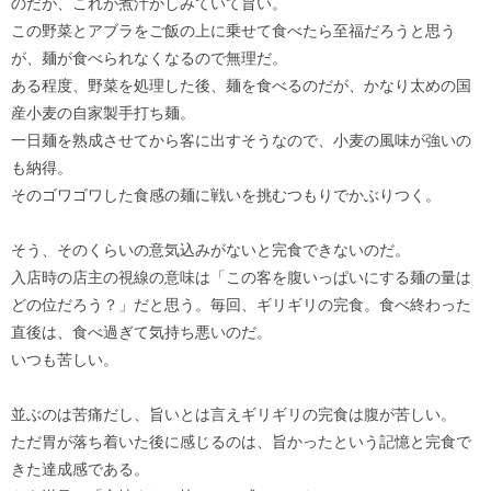
のだが、これが煮汁がしみていて旨い。
この野菜とアブラをご飯の上に乗せて食べたら至福だろうと思う
が、麺が食べられなくなるので無理だ。
ある程度、野菜を処理した後、麺を食べるのだが、かなり太めの国
産小麦の自家製手打ち麺。
一日麺を熟成させてから客に出すそうなので、小麦の風味が強いの
も納得。
そのゴワゴワした食感の麺に戦いを挑むつもりでかぶりつく。
そう、そのくらいの意気込みがないと完食できないのだ。
入店時の店主の視線の意味は「この客を腹いっぱいにする麺の量は
どの位だろう？」だと思う。毎回、ギリギリの完食。食べ終わった
直後は、食べ過ぎて気持ち悪いのだ。
いつも苦しい。
並ぶのは苦痛だし、旨いとは言えギリギリの完食は腹が苦しい。
ただ胃が落ち着いた後に感じるのは、旨かったという記憶と完食で
きた達成感である。