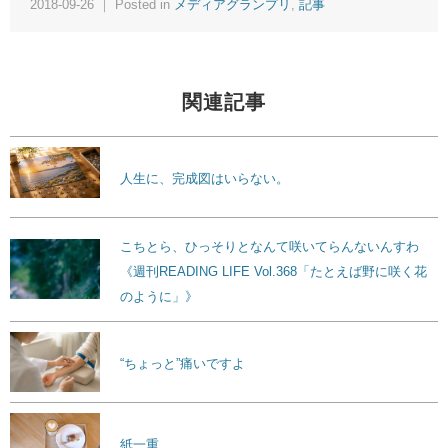
2018-09-26 ｜ Posted in
メディアグランプリ
,
記事
関連記事
人生に、完成図はいらない。
こちとら、ひっそりとなんて咲いてらんないんすわ
《週刊READING LIFE Vol.368「たとえば野に咲く花
のように」》
“ちょっと”痛いですよ
紙一重