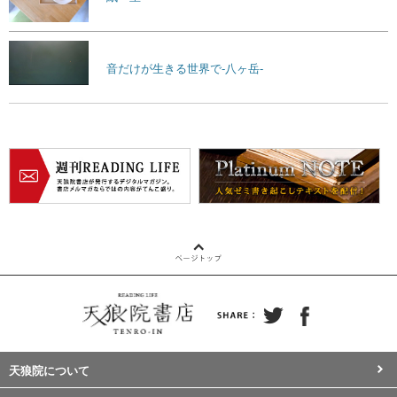
音だけが生きる世界で-八ヶ岳-
天狼院について