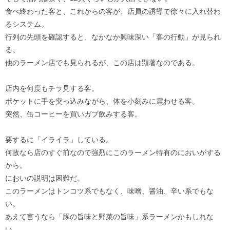
食べ終わった客と、これからの客が、店員の誘導で徐々に入れ替わ
るシステム。
行列の先頭を確認すると、なかなか興味深い「客の行動」が見られ
る。
他のラーメン店でも見られるが、この店は顕著なのである。
店内を何度もチラ見する客。
ポケットに手を突っ込みながら、体を小刻みに震わせる客。
突然、缶コーヒーを買いガブ飲みする客。
要するに「イライラ」している。
何故なら店のすぐ前なので強烈にこのラーメン特有のにおいがする
から。
においの説明は困難だ。
このラーメンはトンコツ系でもなく、味噌、醤油、辛い系でもな
い。
あえて言うなら「豚の旨味と野菜の旨味」系ラーメンかもしれな
い。