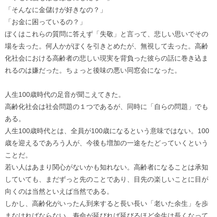
「そんなに金儲けが好きなの？」
「お金に困っているの？」
ぼくはこれらの質問に答えず「失敬」と言って、悲しい思いでその
場を去った。何人かがぼくを引きとめたが、無視して去った。高齢
化社会における高齢者の悲しい現実を背負った彼らの話に巻き込ま
れるのは嫌だった。ちょっと後味の悪い同窓会になった。
人生100歳時代の足音が聞こえてきた。
高齢化社会は社会問題の１つであるが、同時に「自らの問題」でも
ある。
人生100歳時代とは、全員が100歳になるという意味ではない。100
歳を迎えるであろう人が、今後も増加の一途をたどっていくという
ことだ。
若い人はあまり関心がないかも知れない。高齢者になることは承知
していても、まだずっと先のことであり、目先の楽しいことに目が
向くのは当然といえば当然である。
しかし、高齢化がいったん到来すると長い長い「老いた余生」を歩
まなければならない。寿命が延びれば延びるほど余生は長くなって