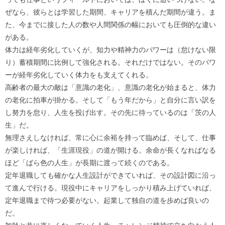
ぜなら、彼らとは学習した期間、キャリアを積んだ期間が違う。ま
た、今までに接した人の数や人間関係の幅においても圧倒的な違い
がある。
体力は経年劣化していくが、知力や精神力のパワーは（怠けない限
り）蓄積期間に比例して強化される。それだけではない。そのパワ
ーが経年劣化していく体力をも支えてくれる。
高齢者の最大の敵は「意識の老化」、意識の老化が始まると、体力
の老化に拍車が掛かる。そして「もう年だから」と自分に言い訳を
し努力を怠り、人生を投げ出す。その先に待っているのは「茨の人
生」だ。
無理さえしなければ、常に心に余裕を持って臨めば、そして、仕事
が楽しければ、「生涯現役」の道が開ける。余命が長くなればなる
ほど「ばら色の人生」が長期に渡って続くのである。
定年退職しても確かな人生設計ができていれば、その設計図に沿っ
て進んで行ける。現役中にキャリアをしっかり積み上げていれば、
定年退職まで待つ必要がない。起業して独自の道を歩めば良いの
だ。