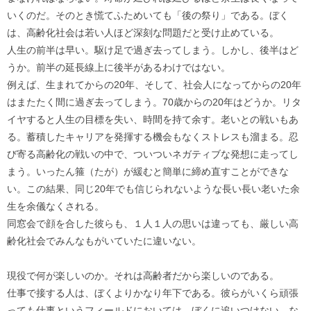
いくのだ。そのとき慌てふためいても「後の祭り」である。ぼく
は、高齢化社会は若い人ほど深刻な問題だと受け止めている。
人生の前半は早い。駆け足で過ぎ去ってしまう。しかし、後半はど
うか。前半の延長線上に後半があるわけではない。
例えば、生まれてからの20年、そして、社会人になってからの20年
はまたたく間に過ぎ去ってしまう。70歳からの20年はどうか。リタ
イヤすると人生の目標を失い、時間を持て余す。老いとの戦いもあ
る。蓄積したキャリアを発揮する機会もなくストレスも溜まる。忍
び寄る高齢化の戦いの中で、ついついネガティブな発想に走ってし
まう。いったん箍（たが）が緩むと簡単に締め直すことができな
い。この結果、同じ20年でも信じられないような長い長い老いた余
生を余儀なくされる。
同窓会で顔を合した彼らも、１人１人の思いは違っても、厳しい高
齢化社会でみんなもがいていたに違いない。
現役で何が楽しいのか。それは高齢者だから楽しいのである。
仕事で接する人は、ぼくよりかなり年下である。彼らがいくら頑張
っても仕事というフィールドにおいては、ぼくに追いつけない。な