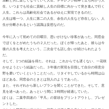
加齢と共に楽しくなっていく人生、チャレンジ精神で立ち向かう人
生、いつまでも社会に貢献し人生の目標に向かって突き進んで行く
人生。これらは高齢化社会であるがゆえに実現できるのだ。
人生は唯一つ、人生に第二の人生、余生の人生など存在しない。人
生が分断されるという認識は妄想なのだ。
今年に入って初めての日曜日、思いがけない珍客があった。同窓会
でぼくをとがめたうちの２人だった。ぼくが帰ったあと、彼らは今
後の人生を考えたという。二次会でも話し合いが続けられたよう
だ。
そして、1つの結論を得た。それは、これからでも遅くない、一花咲
かせようという結論だった。３年後の実現を目指して自分の得意分
野を磨いていくということだった。リタイヤしているから時間は山
ほどある。同窓会のときとは別人のようであった。
また、それぞれから新しいプランを聞くことができた。そして、意
見を述べあった。あっという間に３時間が経過していた。
ぼくは、二葉亭四迷の「平凡」の冒頭をプリントアウトし、プレゼ
ントした。