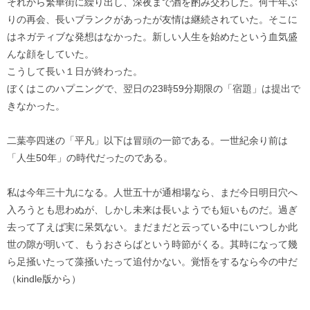
それから繁華街に繰り出し、深夜まで酒を酌み交わした。何十年ぶ
りの再会、長いブランクがあったが友情は継続されていた。そこに
はネガティブな発想はなかった。新しい人生を始めたという血気盛
んな顔をしていた。
こうして長い１日が終わった。
ぼくはこのハプニングで、翌日の23時59分期限の「宿題」は提出で
きなかった。
二葉亭四迷の「平凡」以下は冒頭の一節である。一世紀余り前は
「人生50年」の時代だったのである。
私は今年三十九になる。人世五十が通相場なら、まだ今日明日穴へ
入ろうとも思わぬが、しかし未来は長いようでも短いものだ。過ぎ
去って了えば実に呆気ない。まだまだと云っている中にいつしか此
世の隙が明いて、もうおさらばという時節がくる。其時になって幾
ら足掻いたって藻掻いたって追付かない。覚悟をするなら今の中だ
（kindle版から）