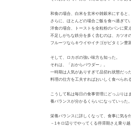
和食の場合、白米を玄米や雑穀米にすると
さらに、ほとんどの場合ご飯を食べ過ぎて
洋食の場合、トーストを全粒粉のパンに変
不足しがちな鉄分を多く含むのは、カツオ
フルーツならキウイやイチゴがビタミン豊
そして、ロカボの強い味方も知った。
それは、「おからパウダー」。
一時期は人気がありすぎて品切れ状態だっ
料理の仕方を工夫すればおいしく食べられ
こうして私は毎日の食事管理にどっぷりは
養バランスが分かるくらいになっていった
栄養バランスに詳しくなって、食事に気を
－1キロ辺りでやってくる停滞期さえ乗り