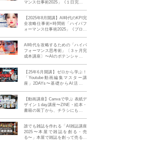
マンス仕事術2025」《１日完成特
別版》
【2025年8月開講】AI時代のKPI完
全攻略仕事術×時間術「ハイパフ
ォーマンス仕事術2025」《プロフ
ェッショナル版／６ヶ月完成本講
座》《50名限定》
AI時代を攻略するための「ハイパ
フォーマンス思考術」〔３ヶ月完
成本講座〕〜AIのポテンシャルを
最大限に引き出す必修メソッド〜
《50名様限定》
【25年6月開講】ゼロから学ぶ！
「Youtube動画編集マスター講
座」2DAYs〜基礎からAI活用ま
で！〈初心者大歓迎〉
【動画講座】Canvaで学ぶ 表紙デ
ザイン１day講座〜ZINE・絵本・
書籍の装丁から、チラシにも活か
せるレイアウト術まで！〜
誰でも雑誌を作れる「AI雑誌講座
2025〜本屋で雑誌を創る・売
る〜」本屋で雑誌を創って売る！