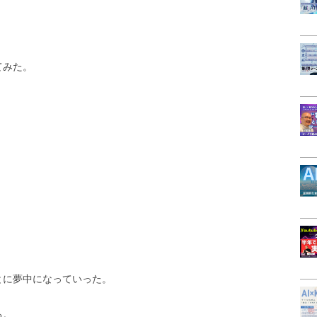
てみた。
とに夢中になっていった。
る。