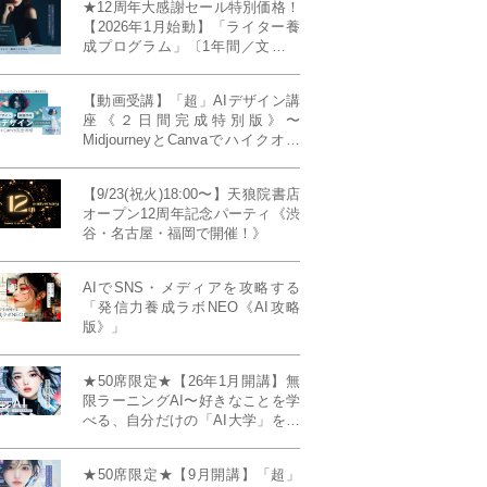
★12周年大感謝セール特別価格！
【2026年1月始動】「ライター養
成プログラム」〔1年間／文章講
座受け放題＋週1フィードバッ
ク〕〜“読む人を動かすライタ
【動画受講】「超」AIデザイン講
ー”へ、全国どこからでも。〜《全
座《２日間完成特別版》〜
店舗リアルタイム参加OK／録画
MidjourneyとCanvaでハイクオリ
視聴対応／限定4席》
ティ・デザインを自在に生成
【9/23(祝火)18:00〜】天狼院書店
オープン12周年記念パーティ《渋
谷・名古屋・福岡で開催！》
AIでSNS・メディアを攻略する
「発信力養成ラボNEO《AI攻略
版》」
★50席限定★【26年1月開講】無
限ラーニングAI〜好きなことを学
べる、自分だけの「AI大学」を作
る〜《4ヶ月完成本講座》
★50席限定★【9月開講】「超」