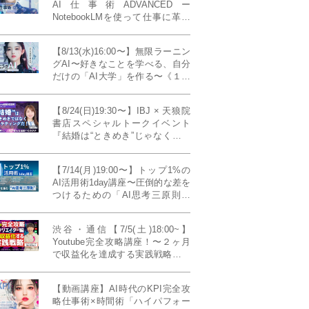
AI仕事術ADVANCEDー
NotebookLMを使って仕事に革命
を起こす！〔４ヶ月本講座〕
【8/13(水)16:00〜】無限ラーニン
グAI〜好きなことを学べる、自分
だけの「AI大学」を作る〜《１日
完成特別版》
【8/24(日)19:30〜】IBJ × 天狼院
書店スペシャルトークイベント
『結婚は“ときめき”じゃなくて、
マーケティングだ！？』〜データ
で読み解く、人生が変わる出会い
【7/14(月)19:00〜】トップ1%の
のカタチ〜《BOOKLove結婚相談
AI活用術1day講座〜圧倒的な差を
所presents》
つけるための「AI思考三原則」
《生成AIの教科書(35,000文字分)
プレゼント！》
渋谷・通信【7/5(土)18:00~】
Youtube完全攻略講座！〜２ヶ月
で収益化を達成する実践戦略！ゲ
スト：Norihikoさん(Youtube／映
像クリエイター)《Presented by
【動画講座】AI時代のKPI完全攻
発信力養成ラボNEO》
略仕事術×時間術「ハイパフォー