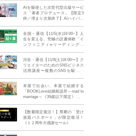
AIを駆使した次世代型出版サービ
ス「著者プロデュース」【限定3
枠／埋まり次第終了】AIハイパー
プレス・システム搭載
全国・通信【11/5(水)19:00~】人
生を変える、究極の読書体験「イ
ンフィニティ∞リーディング／
INFINITY ∞ READING」TYPE
W 11月課題本『THIRD
渋谷・通信【11/8(土)18:00〜】ク
MILLENNIUM THINKING アメリ
リエイターのためのSNSビジネス
カ最高峰大学の人気講義』
活用講座〜複数のSNSを駆使し
て“作品を仕事に変える”写真家・
青山裕企先生ご登壇！《発信力養
本屋で出会い、本屋で結婚する
成ラボPresents》
「BOOKLove結婚相談所～road to
marriage～《39歳以下限定》」全
国4拠点/関東/中部/関西/九州
【数量限定復活！】禁断の「受け
放題パスポート」が限定復活！
《１２周年大感謝セール》