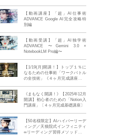
【動画講座】「超」AI仕事術
ADVANCE Google AI完全攻略特
別編
【動画受講】「超」AI独学術
ADVANCE 〜Gemini 3.0 ×
NotebookLM Pro編〜
【1/19(月)開講！】トップ１％に
なるための仕事術「ワークバトル
の全技術」《４ヶ月完成講座》ー
最強の時間術×脳科学×令和の武士
道ー 【50席限定】
《まもなく開講！》【2025年12月
開講】初心者のための「Notion入
門講座」〔４ヶ月完成基礎講座〕
【50名様限定】AIハイパーリーデ
ィング／天狼院式インフィニティ
∞リーディング習得メソッド《４
ヶ月完成本講座》