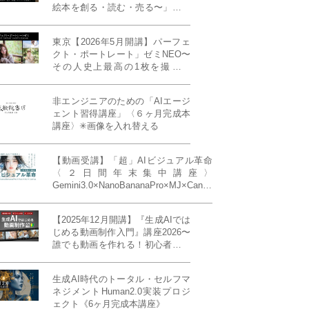
絵本を創る・読む・売る〜」イン
ディーズ対応版！あなたの作品を
天狼院書店で販売しよう！《各店
東京【2026年5月開講】パーフェ
20名限定》
クト・ポートレート」ゼミNEO〜
その人史上最高の1枚を撮る！
「撮り（モデル撮影）」「見せ
（講評）」「発表する（展示会開
非エンジニアのための「AIエージ
催）」《初参加大歓迎／12名限
ェント習得講座」〈６ヶ月完成本
定》
講座〉✳︎画像を入れ替える
【動画受講】「超」AIビジュアル革命
〈２日間年末集中講座〉
Gemini3.0×NanoBananaPro×MJ×Canva
＝「超」AIビジュアル革命《50席限
定》
【2025年12月開講】『生成AIでは
じめる動画制作入門』講座2026〜
誰でも動画を作れる！初心者から
始める3ヶ月動画制作プログラム
生成AI時代のトータル・セルフマ
ネジメントHuman2.0実装プロジ
ェクト《6ヶ月完成本講座》