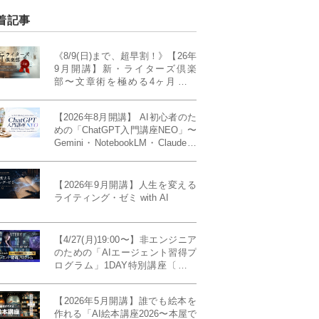
着記事
《8/9(日)まで、超早割！》【26年
9月開講】新・ライターズ倶楽
部〜文章術を極める4ヶ月講義
《「ライティング・ゼミ」の上級
コース／50席限定》
【2026年8月開講】 AI初心者のた
めの「ChatGPT入門講座NEO」〜
Gemini・NotebookLM・Claudeま
で、目的で使い分けられるように
なる4ヶ月〜〔４ヶ月完成基礎講
座〕
【2026年9月開講】人生を変える
ライティング・ゼミ with AI
【4/27(月)19:00〜】非エンジニア
のための「AIエージェント習得プ
ログラム」1DAY特別講座〔パワ
ーアップ版〕
【2026年5月開講】誰でも絵本を
作れる「AI絵本講座2026〜本屋で