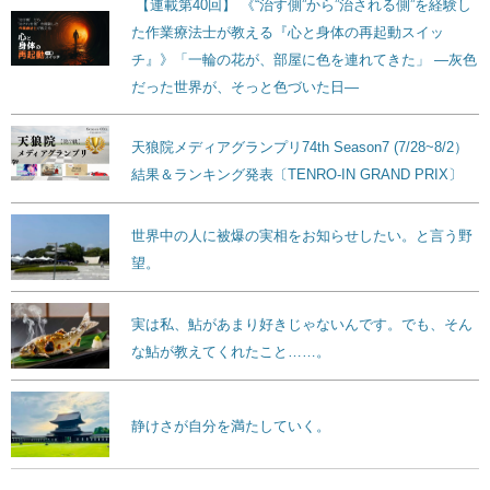
【連載第40回】 《“治す側”から”治される側”を経験し
た作業療法士が教える『心と身体の再起動スイッ
チ』》「一輪の花が、部屋に色を連れてきた」 ―灰色
だった世界が、そっと色づいた日―
天狼院メディアグランプリ74th Season7 (7/28~8/2）
結果＆ランキング発表〔TENRO-IN GRAND PRIX〕
世界中の人に被爆の実相をお知らせしたい。と言う野
望。
実は私、鮎があまり好きじゃないんです。でも、そん
な鮎が教えてくれたこと……。
静けさが自分を満たしていく。