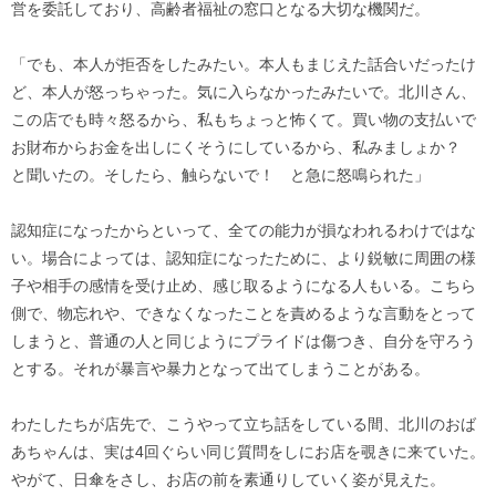
営を委託しており、高齢者福祉の窓口となる大切な機関だ。
「でも、本人が拒否をしたみたい。本人もまじえた話合いだったけ
ど、本人が怒っちゃった。気に入らなかったみたいで。北川さん、
この店でも時々怒るから、私もちょっと怖くて。買い物の支払いで
お財布からお金を出しにくそうにしているから、私みましょか？
と聞いたの。そしたら、触らないで！ と急に怒鳴られた」
認知症になったからといって、全ての能力が損なわれるわけではな
い。場合によっては、認知症になったために、より鋭敏に周囲の様
子や相手の感情を受け止め、感じ取るようになる人もいる。こちら
側で、物忘れや、できなくなったことを責めるような言動をとって
しまうと、普通の人と同じようにプライドは傷つき、自分を守ろう
とする。それが暴言や暴力となって出てしまうことがある。
わたしたちが店先で、こうやって立ち話をしている間、北川のおば
あちゃんは、実は4回ぐらい同じ質問をしにお店を覗きに来ていた。
やがて、日傘をさし、お店の前を素通りしていく姿が見えた。