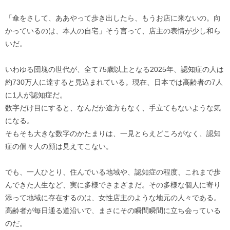
「傘をさして、ああやって歩き出したら、もうお店に来ないの。向
かっているのは、本人の自宅」そう言って、店主の表情が少し和ら
いだ。
いわゆる団塊の世代が、全て75歳以上となる2025年、認知症の人は
約730万人に達すると見込まれている。現在、日本では高齢者の7人
に1人が認知症だ。
数字だけ目にすると、なんだか途方もなく、手立てもないような気
になる。
そもそも大きな数字のかたまりは、一見とらえどころがなく、認知
症の個々人の顔は見えてこない。
でも、一人ひとり、住んでいる地域や、認知症の程度、これまで歩
んできた人生など、実に多様でさまざまだ。その多様な個人に寄り
添って地域に存在するのは、女性店主のような地元の人々である。
高齢者が毎日通る道沿いで、まさにその瞬間瞬間に立ち会っている
のだ。