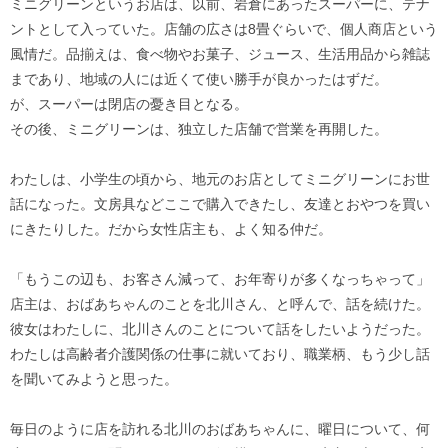
ミニグリーンというお店は、以前、岩倉にあったスーパーに、テナ
ントとして入っていた。店舗の広さは8畳ぐらいで、個人商店という
風情だ。品揃えは、食べ物やお菓子、ジュース、生活用品から雑誌
まであり、地域の人には近くて使い勝手が良かったはずだ。
が、スーパーは閉店の憂き目となる。
その後、ミニグリーンは、独立した店舗で営業を再開した。
わたしは、小学生の頃から、地元のお店としてミニグリーンにお世
話になった。文房具などここで購入できたし、友達とおやつを買い
にきたりした。だから女性店主も、よく知る仲だ。
「もうこの辺も、お客さん減って、お年寄りが多くなっちゃって」
店主は、おばあちゃんのことを北川さん、と呼んで、話を続けた。
彼女はわたしに、北川さんのことについて話をしたいようだった。
わたしは高齢者介護関係の仕事に就いており、職業柄、もう少し話
を聞いてみようと思った。
毎日のように店を訪れる北川のおばあちゃんに、曜日について、何