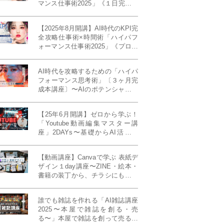
マンス仕事術2025」《１日完成特
別版》
【2025年8月開講】AI時代のKPI完
全攻略仕事術×時間術「ハイパフ
ォーマンス仕事術2025」《プロフ
ェッショナル版／６ヶ月完成本講
座》《50名限定》
AI時代を攻略するための「ハイパ
フォーマンス思考術」〔３ヶ月完
成本講座〕〜AIのポテンシャルを
最大限に引き出す必修メソッド〜
《50名様限定》
【25年6月開講】ゼロから学ぶ！
「Youtube動画編集マスター講
座」2DAYs〜基礎からAI活用ま
で！〈初心者大歓迎〉
【動画講座】Canvaで学ぶ 表紙デ
ザイン１day講座〜ZINE・絵本・
書籍の装丁から、チラシにも活か
せるレイアウト術まで！〜
誰でも雑誌を作れる「AI雑誌講座
2025〜本屋で雑誌を創る・売
る〜」本屋で雑誌を創って売る！