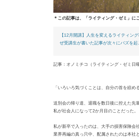
＊この記事は、「ライティング・ゼミ」に
【12月開講】人生を変えるライティン
ぜ受講生が書いた記事が次々にバズを起
記事：オノミチコ（ライティング・ゼミ日
「いろいろ気づくことは、自分の首を絞め
送別会の帰り道、退職を数日後に控えた先
私が社会人になって2か月目のことだった。
私が新卒で入ったのは、大手の損害保険会
業界再編の真っ只中、配属されたのは本社