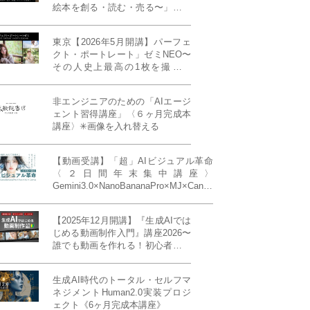
絵本を創る・読む・売る〜」イン
ディーズ対応版！あなたの作品を
天狼院書店で販売しよう！《各店
東京【2026年5月開講】パーフェ
20名限定》
クト・ポートレート」ゼミNEO〜
その人史上最高の1枚を撮る！
「撮り（モデル撮影）」「見せ
（講評）」「発表する（展示会開
非エンジニアのための「AIエージ
催）」《初参加大歓迎／12名限
ェント習得講座」〈６ヶ月完成本
定》
講座〉✳︎画像を入れ替える
【動画受講】「超」AIビジュアル革命
〈２日間年末集中講座〉
Gemini3.0×NanoBananaPro×MJ×Canva
＝「超」AIビジュアル革命《50席限
定》
【2025年12月開講】『生成AIでは
じめる動画制作入門』講座2026〜
誰でも動画を作れる！初心者から
始める3ヶ月動画制作プログラム
生成AI時代のトータル・セルフマ
ネジメントHuman2.0実装プロジ
ェクト《6ヶ月完成本講座》