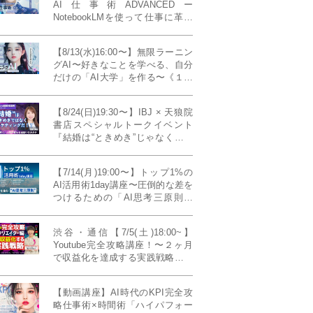
AI仕事術ADVANCEDー
NotebookLMを使って仕事に革命
を起こす！〔４ヶ月本講座〕
【8/13(水)16:00〜】無限ラーニン
グAI〜好きなことを学べる、自分
だけの「AI大学」を作る〜《１日
完成特別版》
【8/24(日)19:30〜】IBJ × 天狼院
書店スペシャルトークイベント
『結婚は“ときめき”じゃなくて、
マーケティングだ！？』〜データ
で読み解く、人生が変わる出会い
【7/14(月)19:00〜】トップ1%の
のカタチ〜《BOOKLove結婚相談
AI活用術1day講座〜圧倒的な差を
所presents》
つけるための「AI思考三原則」
《生成AIの教科書(35,000文字分)
プレゼント！》
渋谷・通信【7/5(土)18:00~】
Youtube完全攻略講座！〜２ヶ月
で収益化を達成する実践戦略！ゲ
スト：Norihikoさん(Youtube／映
像クリエイター)《Presented by
【動画講座】AI時代のKPI完全攻
発信力養成ラボNEO》
略仕事術×時間術「ハイパフォー