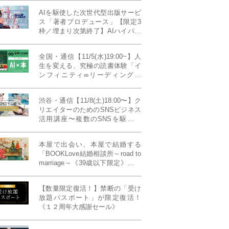
AIを駆使した次世代型出版サービ
ス「著者プロデュース」【限定3
枠／埋まり次第終了】AIハイパー
プレス・システム搭載
全国・通信【11/5(水)19:00~】人
生を変える、究極の読書体験「イ
ンフィニティ∞リーディング／
INFINITY ∞ READING」TYPE
W 11月課題本『THIRD
渋谷・通信【11/8(土)18:00〜】ク
MILLENNIUM THINKING アメリ
リエイターのためのSNSビジネス
カ最高峰大学の人気講義』
活用講座〜複数のSNSを駆使し
て“作品を仕事に変える”写真家・
青山裕企先生ご登壇！《発信力養
本屋で出会い、本屋で結婚する
成ラボPresents》
「BOOKLove結婚相談所～road to
marriage～《39歳以下限定》」全
国4拠点/関東/中部/関西/九州
【数量限定復活！】禁断の「受け
放題パスポート」が限定復活！
《１２周年大感謝セール》