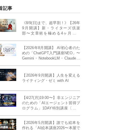
着記事
《8/9(日)まで、超早割！》【26年
9月開講】新・ライターズ倶楽
部〜文章術を極める4ヶ月講義
《「ライティング・ゼミ」の上級
コース／50席限定》
【2026年8月開講】 AI初心者のた
めの「ChatGPT入門講座NEO」〜
Gemini・NotebookLM・Claudeま
で、目的で使い分けられるように
なる4ヶ月〜〔４ヶ月完成基礎講
座〕
【2026年9月開講】人生を変える
ライティング・ゼミ with AI
【4/27(月)19:00〜】非エンジニア
のための「AIエージェント習得プ
ログラム」1DAY特別講座〔パワ
ーアップ版〕
【2026年5月開講】誰でも絵本を
作れる「AI絵本講座2026〜本屋で