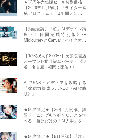
★12周年大感謝セール特別価格！
【2026年1月始動】「ライター養
成プログラム」〔1年間／文章講
座受け放題＋週1フィードバッ
ク〕〜“読む人を動かすライタ
【動画受講】「超」AIデザイン講
ー”へ、全国どこからでも。〜《全
座《２日間完成特別版》〜
店舗リアルタイム参加OK／録画
MidjourneyとCanvaでハイクオリ
視聴対応／限定4席》
ティ・デザインを自在に生成
【9/23(祝火)18:00〜】天狼院書店
オープン12周年記念パーティ《渋
谷・名古屋・福岡で開催！》
AIでSNS・メディアを攻略する
「発信力養成ラボNEO《AI攻略
版》」
★50席限定★【26年1月開講】無
限ラーニングAI〜好きなことを学
べる、自分だけの「AI大学」を作
る〜《4ヶ月完成本講座》
★50席限定★【9月開講】「超」