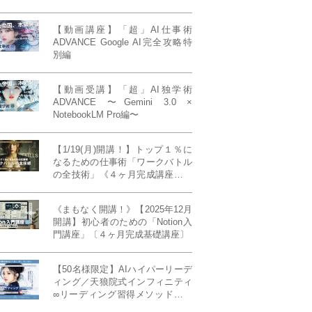
【動画講座】「超」AI仕事術
ADVANCE Google AI完全攻略特
別編
【動画受講】「超」AI独学術
ADVANCE 〜Gemini 3.0 ×
NotebookLM Pro編〜
【1/19(月)開講！】トップ１％に
なるための仕事術「ワークバトル
の全技術」《４ヶ月完成講座》ー
最強の時間術×脳科学×令和の武士
道ー 【50席限定】
《まもなく開講！》【2025年12月
開講】初心者のための「Notion入
門講座」〔４ヶ月完成基礎講座〕
【50名様限定】AIハイパーリーデ
ィング／天狼院式インフィニティ
∞リーディング習得メソッド《４
ヶ月完成本講座》