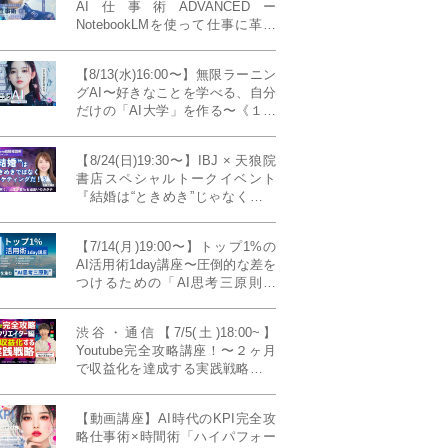
AI仕事術ADVANCEDー
NotebookLMを使って仕事に革命
を起こす！〔４ヶ月本講座〕
【8/13(水)16:00〜】無限ラーニン
グAI〜好きなことを学べる、自分
だけの「AI大学」を作る〜《１日
完成特別版》
【8/24(日)19:30〜】IBJ × 天狼院
書店スペシャルトークイベント
『結婚は“ときめき”じゃなくて、
マーケティングだ！？』〜データ
で読み解く、人生が変わる出会い
【7/14(月)19:00〜】トップ1%の
のカタチ〜《BOOKLove結婚相談
AI活用術1day講座〜圧倒的な差を
所presents》
つけるための「AI思考三原則」
《生成AIの教科書(35,000文字分)
プレゼント！》
渋谷・通信【7/5(土)18:00~】
Youtube完全攻略講座！〜２ヶ月
で収益化を達成する実践戦略！ゲ
スト：Norihikoさん(Youtube／映
像クリエイター)《Presented by
【動画講座】AI時代のKPI完全攻
発信力養成ラボNEO》
略仕事術×時間術「ハイパフォー