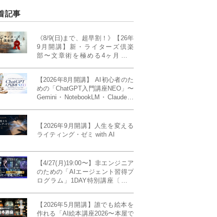
着記事
《8/9(日)まで、超早割！》【26年
9月開講】新・ライターズ倶楽
部〜文章術を極める4ヶ月講義
《「ライティング・ゼミ」の上級
コース／50席限定》
【2026年8月開講】 AI初心者のた
めの「ChatGPT入門講座NEO」〜
Gemini・NotebookLM・Claudeま
で、目的で使い分けられるように
なる4ヶ月〜〔４ヶ月完成基礎講
座〕
【2026年9月開講】人生を変える
ライティング・ゼミ with AI
【4/27(月)19:00〜】非エンジニア
のための「AIエージェント習得プ
ログラム」1DAY特別講座〔パワ
ーアップ版〕
【2026年5月開講】誰でも絵本を
作れる「AI絵本講座2026〜本屋で