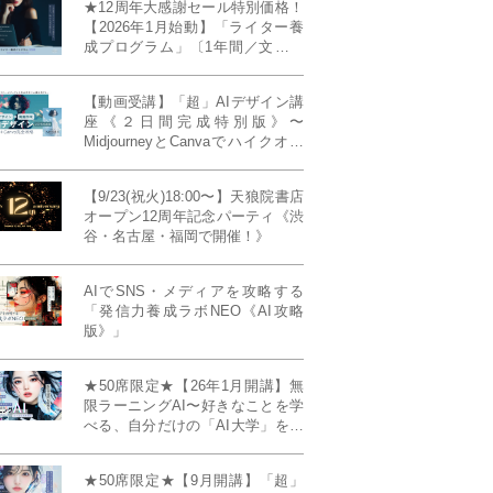
★12周年大感謝セール特別価格！
【2026年1月始動】「ライター養
成プログラム」〔1年間／文章講
座受け放題＋週1フィードバッ
ク〕〜“読む人を動かすライタ
【動画受講】「超」AIデザイン講
ー”へ、全国どこからでも。〜《全
座《２日間完成特別版》〜
店舗リアルタイム参加OK／録画
MidjourneyとCanvaでハイクオリ
視聴対応／限定4席》
ティ・デザインを自在に生成
【9/23(祝火)18:00〜】天狼院書店
オープン12周年記念パーティ《渋
谷・名古屋・福岡で開催！》
AIでSNS・メディアを攻略する
「発信力養成ラボNEO《AI攻略
版》」
★50席限定★【26年1月開講】無
限ラーニングAI〜好きなことを学
べる、自分だけの「AI大学」を作
る〜《4ヶ月完成本講座》
★50席限定★【9月開講】「超」