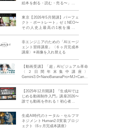
絵本を創る・読む・売る〜」イン
ディーズ対応版！あなたの作品を
天狼院書店で販売しよう！《各店
東京【2026年5月開講】パーフェ
20名限定》
クト・ポートレート」ゼミNEO〜
その人史上最高の1枚を撮る！
「撮り（モデル撮影）」「見せ
（講評）」「発表する（展示会開
非エンジニアのための「AIエージ
催）」《初参加大歓迎／12名限
ェント習得講座」〈６ヶ月完成本
定》
講座〉✳︎画像を入れ替える
【動画受講】「超」AIビジュアル革命
〈２日間年末集中講座〉
Gemini3.0×NanoBananaPro×MJ×Canva
＝「超」AIビジュアル革命《50席限
定》
【2025年12月開講】『生成AIでは
じめる動画制作入門』講座2026〜
誰でも動画を作れる！初心者から
始める3ヶ月動画制作プログラム
生成AI時代のトータル・セルフマ
ネジメントHuman2.0実装プロジ
ェクト《6ヶ月完成本講座》