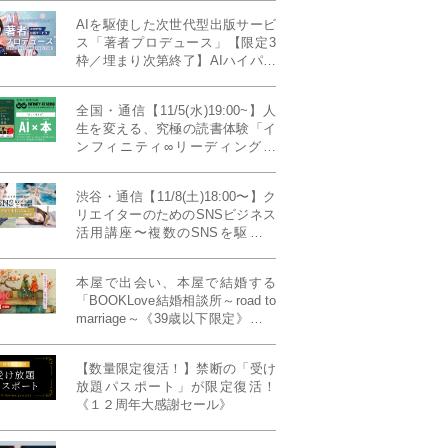
AIを駆使した次世代型出版サービ
ス「著者プロデュース」【限定3
枠／埋まり次第終了】AIハイパー
プレス・システム搭載
全国・通信【11/5(水)19:00~】人
生を変える、究極の読書体験「イ
ンフィニティ∞リーディング／
INFINITY ∞ READING」TYPE
W 11月課題本『THIRD
渋谷・通信【11/8(土)18:00〜】ク
MILLENNIUM THINKING アメリ
リエイターのためのSNSビジネス
カ最高峰大学の人気講義』
活用講座〜複数のSNSを駆使し
て“作品を仕事に変える”写真家・
青山裕企先生ご登壇！《発信力養
本屋で出会い、本屋で結婚する
成ラボPresents》
「BOOKLove結婚相談所～road to
marriage～《39歳以下限定》」全
国4拠点/関東/中部/関西/九州
【数量限定復活！】禁断の「受け
放題パスポート」が限定復活！
《１２周年大感謝セール》