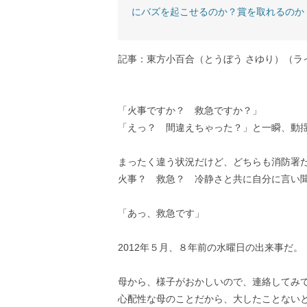
にバズを起こせるのか？賞を取れるのか
記事：東方小百合（とうぼう さゆり）（ラ
「火事ですか？ 救急ですか？」
「えっ？ 間違えちゃった？」と一瞬、動
まったく違う状況だけど、どちらも消防署
火事？ 救急？ 冷静さと共に自分に言い
「あっ、救急です」
2012年５月、８年前の水曜日の出来事だ。
母から、様子がおかしいので、連絡してみ
心配性な母のことだから、大したことない