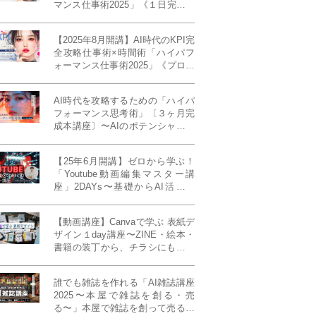
マンス仕事術2025」《１日完成特
別版》
【2025年8月開講】AI時代のKPI完
全攻略仕事術×時間術「ハイパフ
ォーマンス仕事術2025」《プロフ
ェッショナル版／６ヶ月完成本講
座》《50名限定》
AI時代を攻略するための「ハイパ
フォーマンス思考術」〔３ヶ月完
成本講座〕〜AIのポテンシャルを
最大限に引き出す必修メソッド〜
《50名様限定》
【25年6月開講】ゼロから学ぶ！
「Youtube動画編集マスター講
座」2DAYs〜基礎からAI活用ま
で！〈初心者大歓迎〉
【動画講座】Canvaで学ぶ 表紙デ
ザイン１day講座〜ZINE・絵本・
書籍の装丁から、チラシにも活か
せるレイアウト術まで！〜
誰でも雑誌を作れる「AI雑誌講座
2025〜本屋で雑誌を創る・売
る〜」本屋で雑誌を創って売る！