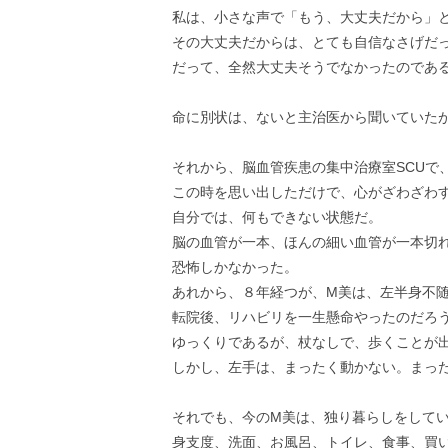
私は、小さな声で「もう、大丈夫だから」
その大丈夫だからは、とても自信なさげだ
だって、全然大丈夫そうでなかったのであ
命に別状は、ないと主治医から聞いていた
それから、脳血管疾患の集中治療室SCUで
この時を思い出しただけで、心がざわざわ
自分では、何もできない状態だ。
脳の血管が一本、ほんの細い血管が一本切
恐怖しかなかった。
あれから、８年経つが、M美は、左半身不
転院後、リハビリを一生懸命やったのだろ
ゆっくりであるが、杖なしで、歩くことが
しかし、左手は、まったく動かない。まっ
それでも、今のM美は、独り暮らしをして
身支度、洗面、お風呂、トイレ、食事、買