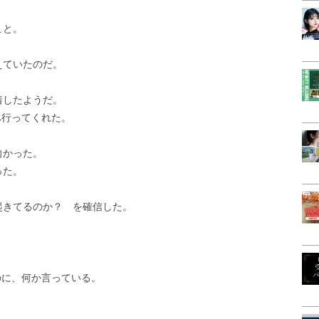
こと。
。
えていたのだ。
着したようだ。
へ行ってくれた。
向かった。
った。
起きてるのか？ を確信した。
のに、何か言っている。