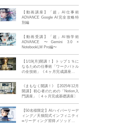
【動画講座】「超」AI仕事術
ADVANCE Google AI完全攻略特
別編
【動画受講】「超」AI独学術
ADVANCE 〜Gemini 3.0 ×
NotebookLM Pro編〜
【1/19(月)開講！】トップ１％に
なるための仕事術「ワークバトル
の全技術」《４ヶ月完成講座》ー
最強の時間術×脳科学×令和の武士
道ー 【50席限定】
《まもなく開講！》【2025年12月
開講】初心者のための「Notion入
門講座」〔４ヶ月完成基礎講座〕
【50名様限定】AIハイパーリーデ
ィング／天狼院式インフィニティ
∞リーディング習得メソッド《４
ヶ月完成本講座》