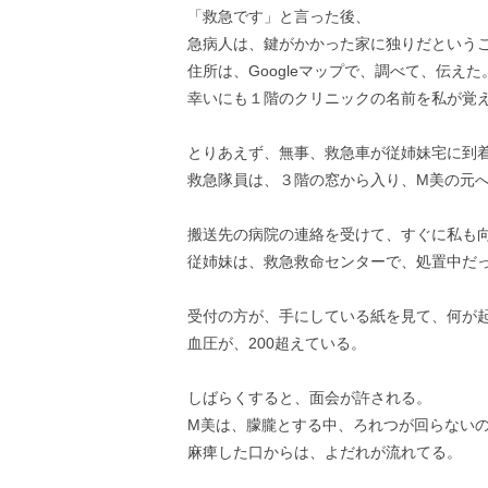
「救急です」と言った後、
急病人は、鍵がかかった家に独りだという
住所は、Googleマップで、調べて、伝えた
幸いにも１階のクリニックの名前を私が覚
とりあえず、無事、救急車が従姉妹宅に到
救急隊員は、３階の窓から入り、M美の元
搬送先の病院の連絡を受けて、すぐに私も
従姉妹は、救急救命センターで、処置中だ
受付の方が、手にしている紙を見て、何が
血圧が、200超えている。
しばらくすると、面会が許される。
M美は、朦朧とする中、ろれつが回らない
麻痺した口からは、よだれが流れてる。