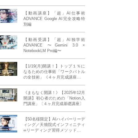
【動画講座】「超」AI仕事術
ADVANCE Google AI完全攻略特
別編
【動画受講】「超」AI独学術
ADVANCE 〜Gemini 3.0 ×
NotebookLM Pro編〜
【1/19(月)開講！】トップ１％に
なるための仕事術「ワークバトル
の全技術」《４ヶ月完成講座》ー
最強の時間術×脳科学×令和の武士
道ー 【50席限定】
《まもなく開講！》【2025年12月
開講】初心者のための「Notion入
門講座」〔４ヶ月完成基礎講座〕
【50名様限定】AIハイパーリーデ
ィング／天狼院式インフィニティ
∞リーディング習得メソッド《４
ヶ月完成本講座》