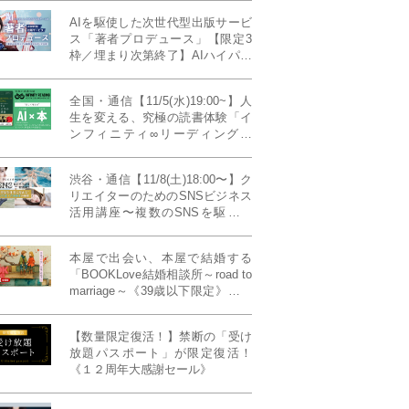
AIを駆使した次世代型出版サービ
ス「著者プロデュース」【限定3
枠／埋まり次第終了】AIハイパー
プレス・システム搭載
全国・通信【11/5(水)19:00~】人
生を変える、究極の読書体験「イ
ンフィニティ∞リーディング／
INFINITY ∞ READING」TYPE
W 11月課題本『THIRD
渋谷・通信【11/8(土)18:00〜】ク
MILLENNIUM THINKING アメリ
リエイターのためのSNSビジネス
カ最高峰大学の人気講義』
活用講座〜複数のSNSを駆使し
て“作品を仕事に変える”写真家・
青山裕企先生ご登壇！《発信力養
本屋で出会い、本屋で結婚する
成ラボPresents》
「BOOKLove結婚相談所～road to
marriage～《39歳以下限定》」全
国4拠点/関東/中部/関西/九州
【数量限定復活！】禁断の「受け
放題パスポート」が限定復活！
《１２周年大感謝セール》