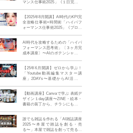
マンス仕事術2025」《１日完成特
別版》
【2025年8月開講】AI時代のKPI完
全攻略仕事術×時間術「ハイパフ
ォーマンス仕事術2025」《プロフ
ェッショナル版／６ヶ月完成本講
座》《50名限定》
AI時代を攻略するための「ハイパ
フォーマンス思考術」〔３ヶ月完
成本講座〕〜AIのポテンシャルを
最大限に引き出す必修メソッド〜
《50名様限定》
【25年6月開講】ゼロから学ぶ！
「Youtube動画編集マスター講
座」2DAYs〜基礎からAI活用ま
で！〈初心者大歓迎〉
【動画講座】Canvaで学ぶ 表紙デ
ザイン１day講座〜ZINE・絵本・
書籍の装丁から、チラシにも活か
せるレイアウト術まで！〜
誰でも雑誌を作れる「AI雑誌講座
2025〜本屋で雑誌を創る・売
る〜」本屋で雑誌を創って売る！