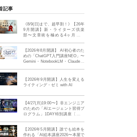
着記事
《8/9(日)まで、超早割！》【26年
9月開講】新・ライターズ倶楽
部〜文章術を極める4ヶ月講義
《「ライティング・ゼミ」の上級
コース／50席限定》
【2026年8月開講】 AI初心者のた
めの「ChatGPT入門講座NEO」〜
Gemini・NotebookLM・Claudeま
で、目的で使い分けられるように
なる4ヶ月〜〔４ヶ月完成基礎講
座〕
【2026年9月開講】人生を変える
ライティング・ゼミ with AI
【4/27(月)19:00〜】非エンジニア
のための「AIエージェント習得プ
ログラム」1DAY特別講座〔パワ
ーアップ版〕
【2026年5月開講】誰でも絵本を
作れる「AI絵本講座2026〜本屋で