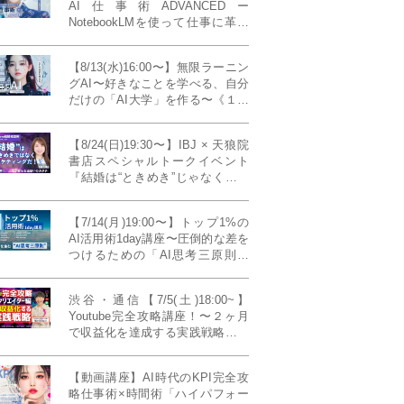
AI仕事術ADVANCEDー
NotebookLMを使って仕事に革命
を起こす！〔４ヶ月本講座〕
【8/13(水)16:00〜】無限ラーニン
グAI〜好きなことを学べる、自分
だけの「AI大学」を作る〜《１日
完成特別版》
【8/24(日)19:30〜】IBJ × 天狼院
書店スペシャルトークイベント
『結婚は“ときめき”じゃなくて、
マーケティングだ！？』〜データ
で読み解く、人生が変わる出会い
【7/14(月)19:00〜】トップ1%の
のカタチ〜《BOOKLove結婚相談
AI活用術1day講座〜圧倒的な差を
所presents》
つけるための「AI思考三原則」
《生成AIの教科書(35,000文字分)
プレゼント！》
渋谷・通信【7/5(土)18:00~】
Youtube完全攻略講座！〜２ヶ月
で収益化を達成する実践戦略！ゲ
スト：Norihikoさん(Youtube／映
像クリエイター)《Presented by
【動画講座】AI時代のKPI完全攻
発信力養成ラボNEO》
略仕事術×時間術「ハイパフォー