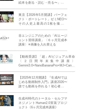
絵本を創る・読む・売る〜」イン
ディーズ対応版！あなたの作品を
天狼院書店で販売しよう！《各店
東京【2026年5月開講】パーフェ
20名限定》
クト・ポートレート」ゼミNEO〜
その人史上最高の1枚を撮る！
「撮り（モデル撮影）」「見せ
（講評）」「発表する（展示会開
非エンジニアのための「AIエージ
催）」《初参加大歓迎／12名限
ェント習得講座」〈６ヶ月完成本
定》
講座〉✳︎画像を入れ替える
【動画受講】「超」AIビジュアル革命
〈２日間年末集中講座〉
Gemini3.0×NanoBananaPro×MJ×Canva
＝「超」AIビジュアル革命《50席限
定》
【2025年12月開講】『生成AIでは
じめる動画制作入門』講座2026〜
誰でも動画を作れる！初心者から
始める3ヶ月動画制作プログラム
生成AI時代のトータル・セルフマ
ネジメントHuman2.0実装プロジ
ェクト《6ヶ月完成本講座》