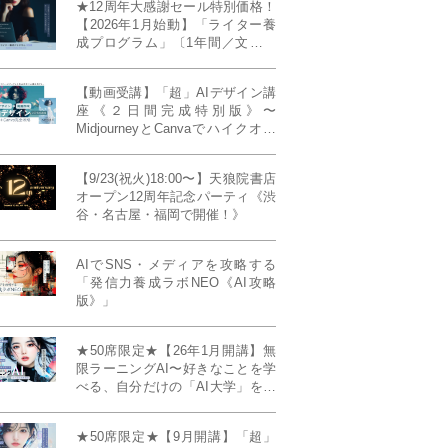
★12周年大感謝セール特別価格！
【2026年1月始動】「ライター養
成プログラム」〔1年間／文章講
座受け放題＋週1フィードバッ
ク〕〜“読む人を動かすライタ
【動画受講】「超」AIデザイン講
ー”へ、全国どこからでも。〜《全
座《２日間完成特別版》〜
店舗リアルタイム参加OK／録画
MidjourneyとCanvaでハイクオリ
視聴対応／限定4席》
ティ・デザインを自在に生成
【9/23(祝火)18:00〜】天狼院書店
オープン12周年記念パーティ《渋
谷・名古屋・福岡で開催！》
AIでSNS・メディアを攻略する
「発信力養成ラボNEO《AI攻略
版》」
★50席限定★【26年1月開講】無
限ラーニングAI〜好きなことを学
べる、自分だけの「AI大学」を作
る〜《4ヶ月完成本講座》
★50席限定★【9月開講】「超」