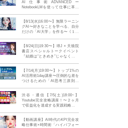
AI仕事術ADVANCEDー
NotebookLMを使って仕事に革命
を起こす！〔４ヶ月本講座〕
【8/13(水)16:00〜】無限ラーニン
グAI〜好きなことを学べる、自分
だけの「AI大学」を作る〜《１日
完成特別版》
【8/24(日)19:30〜】IBJ × 天狼院
書店スペシャルトークイベント
『結婚は“ときめき”じゃなくて、
マーケティングだ！？』〜データ
で読み解く、人生が変わる出会い
【7/14(月)19:00〜】トップ1%の
のカタチ〜《BOOKLove結婚相談
AI活用術1day講座〜圧倒的な差を
所presents》
つけるための「AI思考三原則」
《生成AIの教科書(35,000文字分)
プレゼント！》
渋谷・通信【7/5(土)18:00~】
Youtube完全攻略講座！〜２ヶ月
で収益化を達成する実践戦略！ゲ
スト：Norihikoさん(Youtube／映
像クリエイター)《Presented by
【動画講座】AI時代のKPI完全攻
発信力養成ラボNEO》
略仕事術×時間術「ハイパフォー