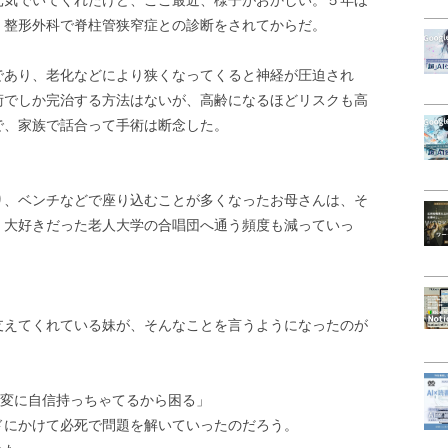
元気でいてくれたけど、ここ最近、様子がおかしい。５年ほ
、整形外科で脊柱管狭窄症との診断をされてからだ。
であり、老化などにより狭くなってくると神経が圧迫され
術でしか完治する方法はないが、高齢になるほどリスクも高
で、家族で話合って手術は断念した。
り、ベンチなどで座り込むことが多くなったお母さんは、そ
、大好きだった老人大学の合唱団へ通う頻度も減っていっ
支えてくれている妹が、そんなことを言うようになったのが
、変に自信持っちゃてるから困る」
ドにかけて必死で問題を解いていったのだろう。