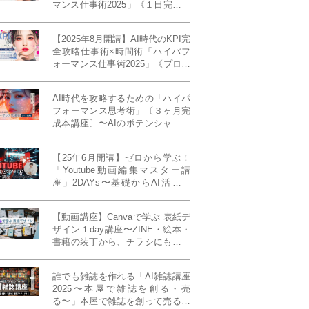
マンス仕事術2025」《１日完成特
別版》
【2025年8月開講】AI時代のKPI完
全攻略仕事術×時間術「ハイパフ
ォーマンス仕事術2025」《プロフ
ェッショナル版／６ヶ月完成本講
座》《50名限定》
AI時代を攻略するための「ハイパ
フォーマンス思考術」〔３ヶ月完
成本講座〕〜AIのポテンシャルを
最大限に引き出す必修メソッド〜
《50名様限定》
【25年6月開講】ゼロから学ぶ！
「Youtube動画編集マスター講
座」2DAYs〜基礎からAI活用ま
で！〈初心者大歓迎〉
【動画講座】Canvaで学ぶ 表紙デ
ザイン１day講座〜ZINE・絵本・
書籍の装丁から、チラシにも活か
せるレイアウト術まで！〜
誰でも雑誌を作れる「AI雑誌講座
2025〜本屋で雑誌を創る・売
る〜」本屋で雑誌を創って売る！