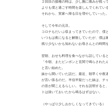
２回目の接種の時は、少し腕に痛みが残っ
よりも僕と過ごす時間を楽しんでくれてい
それから、実家へ帰る日を増やしていった
そして今年の元旦。
コロナもだいぶ収まってきていたので、僕
いつもは夜になると解散していたが、僕は
残り少ないかも知れないお母さんとの時間
翌朝、おせち料理を食べながら話している
「今朝、またピンポンと玄関で鳴らされた
と言い始めた。
妹から聞いていた話だ。最近、朝早くや夜
が言い張るのだ。半信半疑だった妹は、チ
の音が聞こえるらしい。それを説明すると
トは抜いておいたから鳴るはずはない。
（やっぱり少しおかしくなってきている）