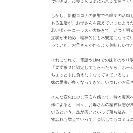
その頃は、お母さんもまだ気丈さを保って
しかし、新型コロナの影響で合唱団の活動
もる生活が、お母さんを変えていったよう
若い頃からコーラスが大好きで、いつも明
症状が出始め、精神的にも不安定になって
っていた。お母さんが作るより美味しいサ
それにつれて、電話やLineでの妹とのやり
「要支援２に認定してもらったから、ホー
ちょっと手に負えなくなってきているし」
妹の愚痴が多くなってきて、いつしかお母
そんな変化に少し不安を感じて、時々実家
妹によると、日々、お母さんの精神状態が
いるという。足が痛いといって落ち込み、
物忘れも増えていって、会話してもコミュ