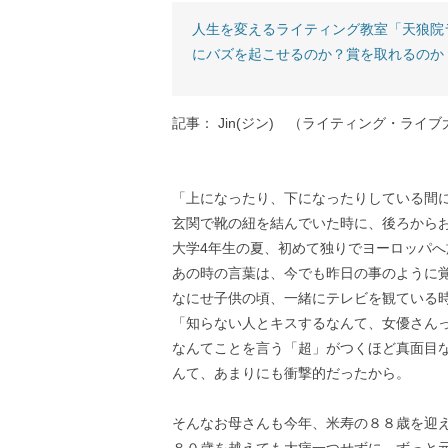
人生を変えるライティング教室「天狼院
にバズを起こせるのか？賞を取れるのか
記事： Jin(ジン) （ライティング・ライ
「上になったり、下になったりしている間
玄関で靴の紐を結んでいた時に、後ろから
大学4年生の夏、初めて独りでヨーロッパ
あの時の言葉は、今でも昨日の事のように
なにせ子供の頃、一緒にテレビを観ている
「知らない人とキスするなんて、女優さん
なんてことを言う「超」がつくほど真面目
んて、あまりにも衝撃的だったから。
そんなお母さんも今年、米寿の８８歳を迎