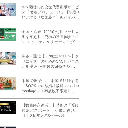
AIを駆使した次世代型出版サービ
ス「著者プロデュース」【限定3
枠／埋まり次第終了】AIハイパー
プレス・システム搭載
全国・通信【11/5(水)19:00~】人
生を変える、究極の読書体験「イ
ンフィニティ∞リーディング／
INFINITY ∞ READING」TYPE
W 11月課題本『THIRD
渋谷・通信【11/8(土)18:00〜】ク
MILLENNIUM THINKING アメリ
リエイターのためのSNSビジネス
カ最高峰大学の人気講義』
活用講座〜複数のSNSを駆使し
て“作品を仕事に変える”写真家・
青山裕企先生ご登壇！《発信力養
本屋で出会い、本屋で結婚する
成ラボPresents》
「BOOKLove結婚相談所～road to
marriage～《39歳以下限定》」全
国4拠点/関東/中部/関西/九州
【数量限定復活！】禁断の「受け
放題パスポート」が限定復活！
《１２周年大感謝セール》