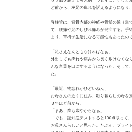
８０歳を越えても大病一つせずに、ずっと
ど前から、左足の痺れを訴えるようになり
脊柱管は、背骨内部の神経や骨髄の通り道
て、腰痛や足のしびれ痛みが発症する。手
まり、車椅子生活になる可能性もあったの
「足さえなんともなければなぁ」
外出しても痺れや痛みから長く歩けなくな
んな言葉を口にするようになった。そして
た。
「最近、物忘れがひどいねん」
お母さんの近くに住み、独り暮らしの母を
３年ほど前から。
「まあ、歳も歳やからなぁ」
「でも、認知症テストすると100点取って
お母さんらしいと思った。たぶん、プライ