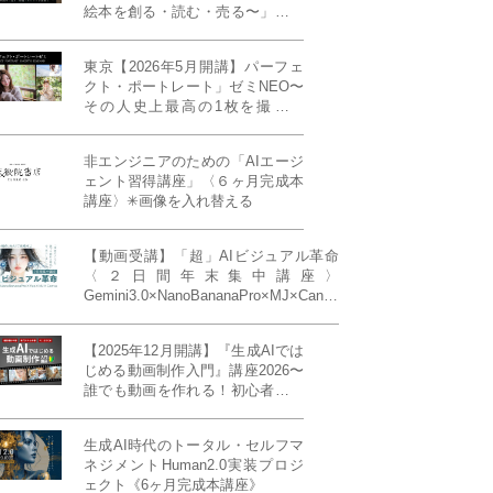
絵本を創る・読む・売る〜」イン
ディーズ対応版！あなたの作品を
天狼院書店で販売しよう！《各店
東京【2026年5月開講】パーフェ
20名限定》
クト・ポートレート」ゼミNEO〜
その人史上最高の1枚を撮る！
「撮り（モデル撮影）」「見せ
（講評）」「発表する（展示会開
非エンジニアのための「AIエージ
催）」《初参加大歓迎／12名限
ェント習得講座」〈６ヶ月完成本
定》
講座〉✳︎画像を入れ替える
【動画受講】「超」AIビジュアル革命
〈２日間年末集中講座〉
Gemini3.0×NanoBananaPro×MJ×Canva
＝「超」AIビジュアル革命《50席限
定》
【2025年12月開講】『生成AIでは
じめる動画制作入門』講座2026〜
誰でも動画を作れる！初心者から
始める3ヶ月動画制作プログラム
生成AI時代のトータル・セルフマ
ネジメントHuman2.0実装プロジ
ェクト《6ヶ月完成本講座》