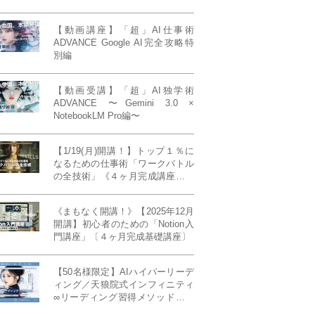
【動画講座】「超」AI仕事術
ADVANCE Google AI完全攻略特
別編
【動画受講】「超」AI独学術
ADVANCE 〜Gemini 3.0 ×
NotebookLM Pro編〜
【1/19(月)開講！】トップ１％に
なるための仕事術「ワークバトル
の全技術」《４ヶ月完成講座》ー
最強の時間術×脳科学×令和の武士
道ー 【50席限定】
《まもなく開講！》【2025年12月
開講】初心者のための「Notion入
門講座」〔４ヶ月完成基礎講座〕
【50名様限定】AIハイパーリーデ
ィング／天狼院式インフィニティ
∞リーディング習得メソッド《４
ヶ月完成本講座》