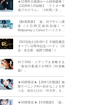
★12周年大感謝セール特別価格！
【2026年1月始動】「ライター養
成プログラム」〔1年間／文章講
座受け放題＋週1フィードバッ
ク〕〜“読む人を動かすライタ
【動画受講】「超」AIデザイン講
ー”へ、全国どこからでも。〜《全
座《２日間完成特別版》〜
店舗リアルタイム参加OK／録画
MidjourneyとCanvaでハイクオリ
視聴対応／限定4席》
ティ・デザインを自在に生成
【9/23(祝火)18:00〜】天狼院書店
オープン12周年記念パーティ《渋
谷・名古屋・福岡で開催！》
AIでSNS・メディアを攻略する
「発信力養成ラボNEO《AI攻略
版》」
★50席限定★【26年1月開講】無
限ラーニングAI〜好きなことを学
べる、自分だけの「AI大学」を作
る〜《4ヶ月完成本講座》
★50席限定★【9月開講】「超」