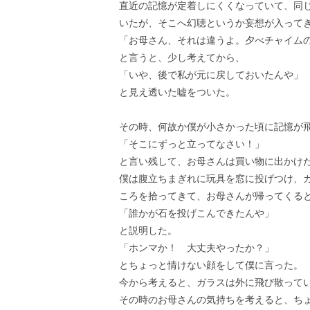
直近の記憶が定着しにくくなっていて、同
いたが、そこへ幻聴というか妄想が入って
「お母さん、それは違うよ。夕べチャイム
と言うと、少し考えてから、
「いや、後で私が元に戻しておいたんや」
と見え透いた嘘をついた。
その時、何故か僕が小さかった頃に記憶が
「そこにずっと立ってなさい！」
と言い残して、お母さんは買い物に出かけ
僕は腹立ちまぎれに玩具を窓に投げつけ、
ころを拾ってきて、お母さんが帰ってくる
「誰かが石を投げこんできたんや」
と説明した。
「ホンマか！ 大丈夫やったか？」
とちょっと情けない顔をして僕に言った。
今から考えると、ガラスは外に飛び散って
その時のお母さんの気持ちを考えると、ち