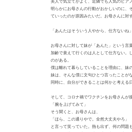
美人で気立てがよく、近隣でも人気のピア
明らかにお母さんの行動がおかしいのに、
ていったのが原因みたいだ。お母さんに対
「あんたはそういう人やから、仕方ないね
お母さんに対して妹が「あんた」という言
加齢で衰えて行くのは人として仕方ない。
のがある。
僕は離れて暮らしていることを理由に、妹
妹は、そんな僕に文句ひとつ言ったことが
同時に、自分ができることは何かと考える
そして、コロナ禍でワクチンをお母さんが
「腕を上げてみて」
そう聞くと、お母さんは、
「ほら、この通りやで。全然大丈夫やろ」
と言って笑っていた。熱も出ず、何の問題