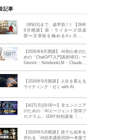
着記事
《8/9(日)まで、超早割！》【26年
9月開講】新・ライターズ倶楽
部〜文章術を極める4ヶ月講義
《「ライティング・ゼミ」の上級
コース／50席限定》
【2026年8月開講】 AI初心者のた
めの「ChatGPT入門講座NEO」〜
Gemini・NotebookLM・Claudeま
で、目的で使い分けられるように
なる4ヶ月〜〔４ヶ月完成基礎講
座〕
【2026年9月開講】人生を変える
ライティング・ゼミ with AI
【4/27(月)19:00〜】非エンジニア
のための「AIエージェント習得プ
ログラム」1DAY特別講座〔パワ
ーアップ版〕
【2026年5月開講】誰でも絵本を
作れる「AI絵本講座2026〜本屋で