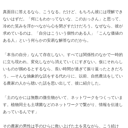
真面目に答えるなら、こうなる。だけど、もちろん彼には理解でき
ないはずだ。「何にもわかってないな、このおっさん」と思って、
冷めた笑みを浮かべながら心を閉ざすだけだろう。なぜなら、彼が
求めているのは、「自分はこういう個性のある人」「こんな価値の
ある人」という何らかの安易な解答なのだから。
「本当の自分」なんて存在しない。すべては関係性のなかで一時的
に立ち現われ、変化しながら消えていくにすぎない。仮にそれらし
いものが掴めるとするなら、長い時間が過ぎて振り返ったときだろ
う。―そんな抽象的な話をする代わりに、以前、自然農法をしてい
る農家の人から聴いた話を思い出して、彼に紹介した。
「土のなかには無数の微生物がいて、ネットワークをつくっていま
す。植物同士も土壌菌などのネットワークで繋がり、情報を伝達し
あっているんです」
その農家の男性は手のひらに救い上げた土を見ながら、こう続け