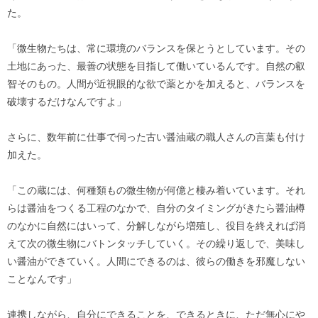
た。
「微生物たちは、常に環境のバランスを保とうとしています。その
土地にあった、最善の状態を目指して働いているんです。自然の叡
智そのもの。人間が近視眼的な欲で薬とかを加えると、バランスを
破壊するだけなんですよ」
さらに、数年前に仕事で伺った古い醤油蔵の職人さんの言葉も付け
加えた。
「この蔵には、何種類もの微生物が何億と棲み着いています。それ
らは醤油をつくる工程のなかで、自分のタイミングがきたら醤油樽
のなかに自然にはいって、分解しながら増殖し、役目を終えれば消
えて次の微生物にバトンタッチしていく。その繰り返しで、美味し
い醤油ができていく。人間にできるのは、彼らの働きを邪魔しない
ことなんです」
連携しながら、自分にできることを、できるときに、ただ無心にや