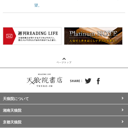
望。
天狼院について
湘南天狼院
京都天狼院