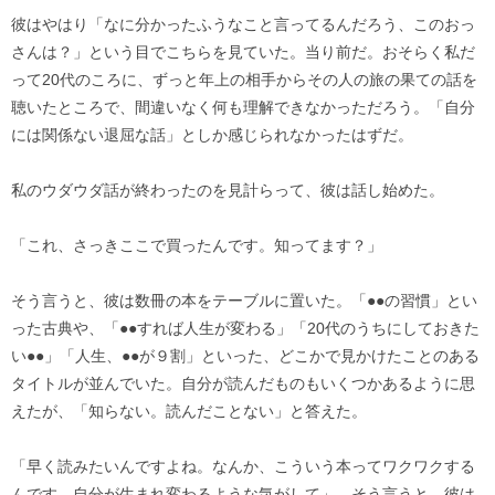
彼はやはり「なに分かったふうなこと言ってるんだろう、このおっ
さんは？」という目でこちらを見ていた。当り前だ。おそらく私だ
って20代のころに、ずっと年上の相手からその人の旅の果ての話を
聴いたところで、間違いなく何も理解できなかっただろう。「自分
には関係ない退屈な話」としか感じられなかったはずだ。
私のウダウダ話が終わったのを見計らって、彼は話し始めた。
「これ、さっきここで買ったんです。知ってます？」
そう言うと、彼は数冊の本をテーブルに置いた。「●●の習慣」とい
った古典や、「●●すれば人生が変わる」「20代のうちにしておきた
い●●」「人生、●●が９割」といった、どこかで見かけたことのある
タイトルが並んでいた。自分が読んだものもいくつかあるように思
えたが、「知らない。読んだことない」と答えた。
「早く読みたいんですよね。なんか、こういう本ってワクワクする
んです。自分が生まれ変わるような気がして」。そう言うと、彼は