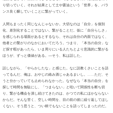
り切っていく。それが結果として土や醤油という「世界」を、バラ
ンス良く醸していくことに繋がっていく。
人間もまったく同じなんじゃないか。大切なのは「自分」を個別
化、差別化することではない。繋がることだ。仮に「自分らしさ」
を感じられる場面があるとするなら、それは自分の内面ではなく、
他者との繋がりのなかにおいてだろう。つまり、「本当の自分」な
ど探す暇があったら、いま周りにいる人たちとより意識的に繋がる
ほうが、ずっと価値がある。―そう、私は話した。
話しながら、「やらかしたな」と感じた。なに説教くさいことを語
ってるんだ、俺は。おやじの絡み酒じゃあるまいし。……ただ、そ
うと分かっていても止められなかった。なぜなら「本当の自分」を
探して時間を無駄にし、「つまらない」と呟いて関係性を断ち切
り、繋がる機会を潰し続けてきたのは、かつての私にほかならない
からだ。そんな苦く、空しい時間を、目の前の彼に繰り返してほし
くない。そう思うと、つい柄でもないことを語ってしまったのだ。