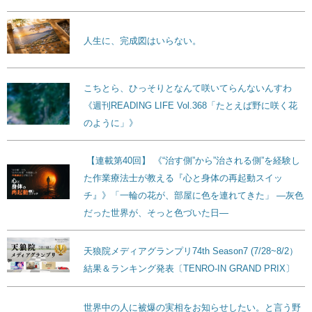
人生に、完成図はいらない。
こちとら、ひっそりとなんて咲いてらんないんすわ
《週刊READING LIFE Vol.368「たとえば野に咲く花
のように」》
【連載第40回】 《“治す側”から”治される側”を経験し
た作業療法士が教える『心と身体の再起動スイッ
チ』》「一輪の花が、部屋に色を連れてきた」 ―灰色
だった世界が、そっと色づいた日―
天狼院メディアグランプリ74th Season7 (7/28~8/2）
結果＆ランキング発表〔TENRO-IN GRAND PRIX〕
世界中の人に被爆の実相をお知らせしたい。と言う野