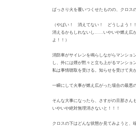
ばっさり火を覆いつくせたものの、クロス
（やばい！ 消えてない！ どうしよう！！
消えるかもしれないし……いやいや燃え広
よ！！）
消防車がサイレンを鳴らしながらマンショ
し、外には煙が黙々と立ち上がるマンショ
私は事情聴取を受ける。知らせを受けて夫
一瞬にして火事が燃え広がった場合の最悪
そんな大事になったら、さすがの旦那さん
いやいや絶対無理消さないと！！！
クロスの下はどんな状態か見てみようと、