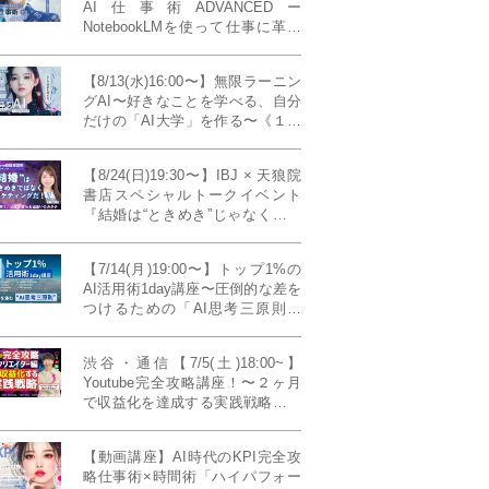
AI仕事術ADVANCEDー
NotebookLMを使って仕事に革命
を起こす！〔４ヶ月本講座〕
【8/13(水)16:00〜】無限ラーニン
グAI〜好きなことを学べる、自分
だけの「AI大学」を作る〜《１日
完成特別版》
【8/24(日)19:30〜】IBJ × 天狼院
書店スペシャルトークイベント
『結婚は“ときめき”じゃなくて、
マーケティングだ！？』〜データ
で読み解く、人生が変わる出会い
【7/14(月)19:00〜】トップ1%の
のカタチ〜《BOOKLove結婚相談
AI活用術1day講座〜圧倒的な差を
所presents》
つけるための「AI思考三原則」
《生成AIの教科書(35,000文字分)
プレゼント！》
渋谷・通信【7/5(土)18:00~】
Youtube完全攻略講座！〜２ヶ月
で収益化を達成する実践戦略！ゲ
スト：Norihikoさん(Youtube／映
像クリエイター)《Presented by
【動画講座】AI時代のKPI完全攻
発信力養成ラボNEO》
略仕事術×時間術「ハイパフォー