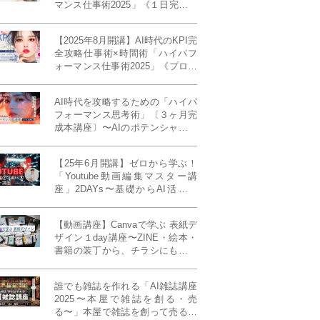
マンス仕事術2025」《１日完成特
別版》
【2025年8月開講】AI時代のKPI完
全攻略仕事術×時間術「ハイパフ
ォーマンス仕事術2025」《プロフ
ェッショナル版／６ヶ月完成本講
座》《50名限定》
AI時代を攻略するための「ハイパ
フォーマンス思考術」〔３ヶ月完
成本講座〕〜AIのポテンシャルを
最大限に引き出す必修メソッド〜
《50名様限定》
【25年6月開講】ゼロから学ぶ！
「Youtube動画編集マスター講
座」2DAYs〜基礎からAI活用ま
で！〈初心者大歓迎〉
【動画講座】Canvaで学ぶ 表紙デ
ザイン１day講座〜ZINE・絵本・
書籍の装丁から、チラシにも活か
せるレイアウト術まで！〜
誰でも雑誌を作れる「AI雑誌講座
2025〜本屋で雑誌を創る・売
る〜」本屋で雑誌を創って売る！