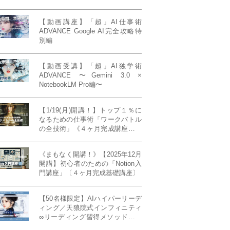
【動画講座】「超」AI仕事術
ADVANCE Google AI完全攻略特
別編
【動画受講】「超」AI独学術
ADVANCE 〜Gemini 3.0 ×
NotebookLM Pro編〜
【1/19(月)開講！】トップ１％に
なるための仕事術「ワークバトル
の全技術」《４ヶ月完成講座》ー
最強の時間術×脳科学×令和の武士
道ー 【50席限定】
《まもなく開講！》【2025年12月
開講】初心者のための「Notion入
門講座」〔４ヶ月完成基礎講座〕
【50名様限定】AIハイパーリーデ
ィング／天狼院式インフィニティ
∞リーディング習得メソッド《４
ヶ月完成本講座》