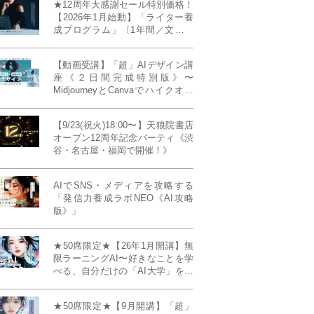
★12周年大感謝セール特別価格！
【2026年1月始動】「ライター養
成プログラム」〔1年間／文章講
座受け放題＋週1フィードバッ
ク〕〜“読む人を動かすライタ
【動画受講】「超」AIデザイン講
ー”へ、全国どこからでも。〜《全
座《２日間完成特別版》〜
店舗リアルタイム参加OK／録画
MidjourneyとCanvaでハイクオリ
視聴対応／限定4席》
ティ・デザインを自在に生成
【9/23(祝火)18:00〜】天狼院書店
オープン12周年記念パーティ《渋
谷・名古屋・福岡で開催！》
AIでSNS・メディアを攻略する
「発信力養成ラボNEO《AI攻略
版》」
★50席限定★【26年1月開講】無
限ラーニングAI〜好きなことを学
べる、自分だけの「AI大学」を作
る〜《4ヶ月完成本講座》
★50席限定★【9月開講】「超」