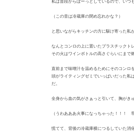
私は普段からぼーっとしているので、いつ
（この音は冷蔵庫の閉め忘れかな？）
と思いながらキッチンの方に駆け寄った私
なんとコンロの上に置いたプラスチックト
その火はワインボトルの高さぐらいにまで
直前まで味噌汁を温めるためにそのコンロ
頭がライティングゼミでいっぱいだった私
だ。
全身から血の気がさぁっと引いて、胸がき
（うわあああ火事になっちゃった！！！ 
慌てて、背後の冷蔵庫横につるしていた消