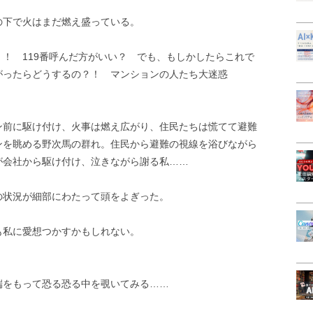
の下で火はまだ燃え盛っている。
！ 119番呼んだ方がいい？ でも、もしかしたらこれで
がったらどうするの？！ マンションの人たち大迷惑
ン前に駆け付け、火事は燃え広がり、住民たちは慌てて避難
ンを眺める野次馬の群れ。住民から避難の視線を浴びながら
が会社から駆け付け、泣きながら謝る私……
の状況が細部にわたって頭をよぎった。
も私に愛想つかすかもしれない。
端をもって恐る恐る中を覗いてみる……