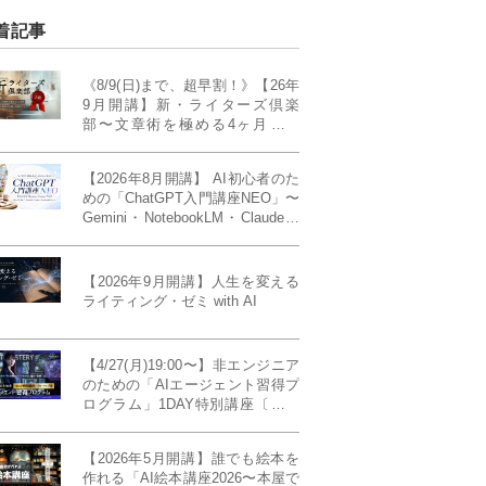
着記事
《8/9(日)まで、超早割！》【26年
9月開講】新・ライターズ倶楽
部〜文章術を極める4ヶ月講義
《「ライティング・ゼミ」の上級
コース／50席限定》
【2026年8月開講】 AI初心者のた
めの「ChatGPT入門講座NEO」〜
Gemini・NotebookLM・Claudeま
で、目的で使い分けられるように
なる4ヶ月〜〔４ヶ月完成基礎講
座〕
【2026年9月開講】人生を変える
ライティング・ゼミ with AI
【4/27(月)19:00〜】非エンジニア
のための「AIエージェント習得プ
ログラム」1DAY特別講座〔パワ
ーアップ版〕
【2026年5月開講】誰でも絵本を
作れる「AI絵本講座2026〜本屋で