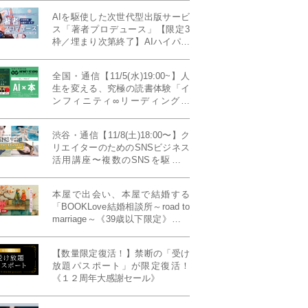
AIを駆使した次世代型出版サービ
ス「著者プロデュース」【限定3
枠／埋まり次第終了】AIハイパー
プレス・システム搭載
全国・通信【11/5(水)19:00~】人
生を変える、究極の読書体験「イ
ンフィニティ∞リーディング／
INFINITY ∞ READING」TYPE
W 11月課題本『THIRD
渋谷・通信【11/8(土)18:00〜】ク
MILLENNIUM THINKING アメリ
リエイターのためのSNSビジネス
カ最高峰大学の人気講義』
活用講座〜複数のSNSを駆使し
て“作品を仕事に変える”写真家・
青山裕企先生ご登壇！《発信力養
本屋で出会い、本屋で結婚する
成ラボPresents》
「BOOKLove結婚相談所～road to
marriage～《39歳以下限定》」全
国4拠点/関東/中部/関西/九州
【数量限定復活！】禁断の「受け
放題パスポート」が限定復活！
《１２周年大感謝セール》