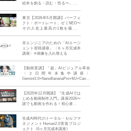
絵本を創る・読む・売る〜」イン
ディーズ対応版！あなたの作品を
天狼院書店で販売しよう！《各店
東京【2026年5月開講】パーフェ
20名限定》
クト・ポートレート」ゼミNEO〜
その人史上最高の1枚を撮る！
「撮り（モデル撮影）」「見せ
（講評）」「発表する（展示会開
非エンジニアのための「AIエージ
催）」《初参加大歓迎／12名限
ェント習得講座」〈６ヶ月完成本
定》
講座〉✳︎画像を入れ替える
【動画受講】「超」AIビジュアル革命
〈２日間年末集中講座〉
Gemini3.0×NanoBananaPro×MJ×Canva
＝「超」AIビジュアル革命《50席限
定》
【2025年12月開講】『生成AIでは
じめる動画制作入門』講座2026〜
誰でも動画を作れる！初心者から
始める3ヶ月動画制作プログラム
生成AI時代のトータル・セルフマ
ネジメントHuman2.0実装プロジ
ェクト《6ヶ月完成本講座》