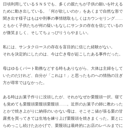
日頃利用しているＳＮＳでも、多くの親たちが子供の願いを叶える
ために動き出している。「何が欲しいのか」をあくまで自然な形で
聞き出す様子はもはや刑事の事情聴取もしくはカウンセリング……
ともかく子供たちが何の疑いもなしにサンタの存在を信じているの
が微笑ましく、そしてちょっぴりうらやましい。
私には、サンタクロースの存在を盲目的に信じた経験がない。
それを決定的にしたのは、今は亡き母が起こしたある事件だった。
母はゆるくパート勤務などする時もありながら、大体は主婦をして
いたのだけれど、自分が「これは！」と思ったものへの情熱の注ぎ
方が尋常ではなかった。
ある時はお菓子作りに没頭したが、それがなぜか栗饅頭一択。寝て
も覚めても栗饅頭栗饅頭栗饅頭……。近所のお菓子の師に教わった
とかで焼き上がりに納得のいかない母は、そこそこ値が張る栗の甘
露煮を買ってきては生地を練り上げ栗饅頭を焼きまくった。栗とに
らめっこし続けたおかげで、栗饅頭は最終的にお店のレベルまでに