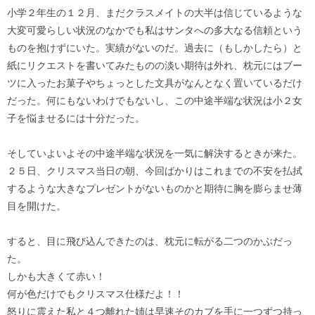
小学２年生の１２月、まだクラスメイトの大半は信じているような
大変可愛らしい状況のなかでも私はサンタへの多大なる信頼という
ものを抱けずにいた。実績がないのだ。過去に（もしかしたら）と
紙にリクエストを書いてみたものの淡い期待は外れ、枕元にはブー
ツに入ったお菓子やちょっとした文具がなんとなく置いているだけ
だった。何にもないわけでもないし、この中途半端な状況は小２女
子を悩ませるには十分だった。
そしていよいよその中途半端な状況を一気に解決するときが来た。
２５日、クリスマス当日の朝、今回ばかりはこれまでの不安を払拭
するような大きなプレゼントがないものかと期待に胸を膨らませ薄
目を開けた。
すると、目に飛び込んできたのは、枕元に転がる二つのかぶだっ
た。
しかも大きくて赤い！
何が色だけでもクリスマス仕様だよ！！
怒りに震えた私と４つ離れた姉は早速そのカブを手に一つずつ持っ