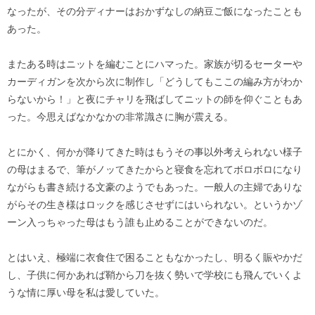
なったが、その分ディナーはおかずなしの納豆ご飯になったことも
あった。
またある時はニットを編むことにハマった。家族が切るセーターや
カーディガンを次から次に制作し「どうしてもここの編み方がわか
らないから！」と夜にチャリを飛ばしてニットの師を仰ぐこともあ
った。今思えばなかなかの非常識さに胸が震える。
とにかく、何かが降りてきた時はもうその事以外考えられない様子
の母はまるで、筆がノッてきたからと寝食を忘れてボロボロになり
ながらも書き続ける文豪のようでもあった。一般人の主婦でありな
がらその生き様はロックを感じさせずにはいられない。というかゾ
ーン入っちゃった母はもう誰も止めることができないのだ。
とはいえ、極端に衣食住で困ることもなかったし、明るく賑やかだ
し、子供に何かあれば鞘から刀を抜く勢いで学校にも飛んでいくよ
うな情に厚い母を私は愛していた。