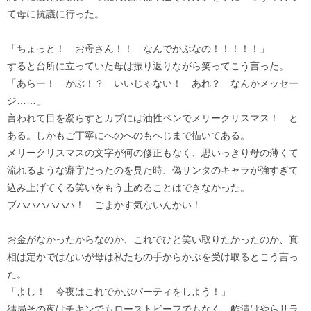
て母に抗議に行った。
「ちょっと！ お母さん！！ なんでかぶなの！！！！！」
すると台所に立っていた母は振り返りながら笑ってこう言った。
「あらー！ かぶ！？ いいじゃない！ あれ？ なんかメッセー
ジ……」
言われて目を凝らすとカブには油性ペンでメリークリスマス！ と
ある。しかもご丁寧にへのへのもへじまで描いてある。
メリークリスマスの文字が何の修正もなく、思いっきり母の薄くて
流れるような癖字だったのを見た時、偽サンタのキャラが強すぎて
込み上げてくる笑いをもう止めることはできなかった。
ブハハハハハハ！ ごまかす気ないんかい！
お金がなかったからなのか、これでひと笑い取りたかったのか、真
相は定かではないが母は私たちの手からかぶを受け取るとこう言っ
た。
「よし！ 今夜はこれでかぶパーティをしよう！」
結局その夜はチキンでもローストビーフでもなく、酢漬けやらサラ