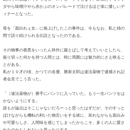
ダやら味噌汁やら赤かぶのオンパレードで泣けるほど体に優しいデ
ィナーとなった。
母を「面白れぇ女」に格上げしたこの事件は、今もなお、私と姉の
間で語り続けられる伝説となったのである。
その物事の善悪をいったん枠外に蹴とばして考えていいとしたら、
振り切った何かを持つ人間とは、時に周囲には魅力的にさえ映るこ
とがある。
私が１０才の頃、かつての名優、勝新太郎は違法薬物で逮捕され記
者会見でこう言った。
「（違法薬物が）勝手にパンツに入っていた。もう一生パンツをは
かないようにする」
誰もが論点はそこじゃないだろーっと思ったはずだが、そのすっと
ぼけながらも機転の利いた物言いをする彼に、呆れながらも面白み
や可愛らしさ、人間味を感じてしまったからこそ、多くの人に愛さ
れたのかもしれないと思ったりする。