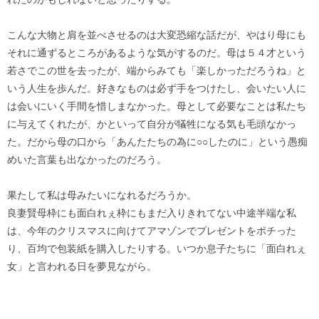
こんな大物と肩を並べさせるのは大変恐縮な話だが、やはり母にも
それに通ずるところがあるような気がするのだ。母は５４才という
若さでこの世を去ったが、端からみても「楽しかっただろうね」と
いう人生を歩んだ。好きなものは必ず手をつけたし、会いたい人に
は会いにいく手間を惜しまなかった。母として必要なことは私たち
に与えてくれたが、かといって自分が犠牲になる気も毛頭なかっ
た。だから母の口から「あんたたちの為に○○したのに」という愚痴
めいた言葉も出なかったのだろう。
果たして私は母みたいになれるだろうか。
良妻賢母枠にも面白れぇ枠にもまだ入りきれてない中途半端な私
は、今年のクリスマスに向けてアマゾンでプレゼントをポチった
り、百均で包装紙を購入したりする。いつか息子たちに「面白れぇ
女」と言われる日を夢見ながら。