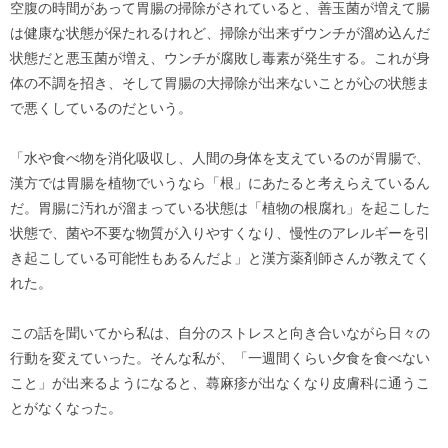
空腹の時間があって胃腸の掃除がされていると、善玉菌が増えて腸
は健康な状態が保たれるけれど、掃除が出来ずウンチが溜め込んだ
状態だと悪玉菌が増え、ウンチが腐敗し毒素が発生する。これが身
体の不調を招き、そして胃腸の大掃除が出来ないことが心の状態ま
で悪くしているのだという。
「水や食べ物を消化吸収し、人間の身体を支えているのが胃腸で、
漢方では胃腸を植物でいうなら「根」にあたると考えらえているん
だ。胃腸に汚れが溜まっている状態は「植物の根腐れ」を起こした
状態で、菌や不要な物質が入りやすくなり、慢性のアレルギーを引
き起こしている可能性もあるんだよ」と漢方薬剤師さんが教えてく
れた。
この話を聞いてから私は、自分のストレスと向き合いながら日々の
行動を変えていった。そんな私が、「一週間くらい夕食を食べない
こと」が出来るようになると、蕁麻疹が出なくなり皮膚科に通うこ
とがなくなった。