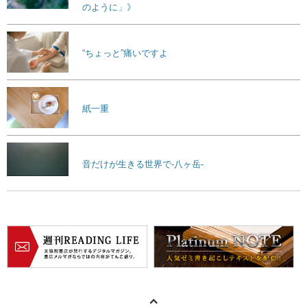
のように」》
“ちょっと”痛いですよ
紙一重
音だけが生きる世界で-八ヶ岳-