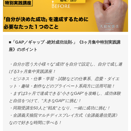
■「GAP／ギャップ -絶対成功法則-」《3ヶ月集中特別実践講
座》のポイント
・自分が思う大小様々な“成功“を自分で設定し、自分で成し遂
げる3ヶ月集中実践講座！
・ビジネス・仕事・学習・試験などの仕事系、恋愛・ダイエ
ット・趣味・創作などのプライベート系両方に活用可能！
・まずは3ヶ月で達成できる“小さなGAP“を攻略し、成功体験
と自信をつけて、“大きなGAP“に挑む！
・同期受講生50人と“戦友“となり、一緒に成功に挑む！
・全講義天狼院マルチディスプレイ方式《全講義通信受講》
なので好きな時間に学べる！