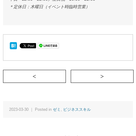
＊定休日：木曜日（イベント時臨時営業）
＜ 残り２名様【今年で天狼院書店10周
2023-03-30 ｜ Posted in
ゼミ
,
ビジネススキル