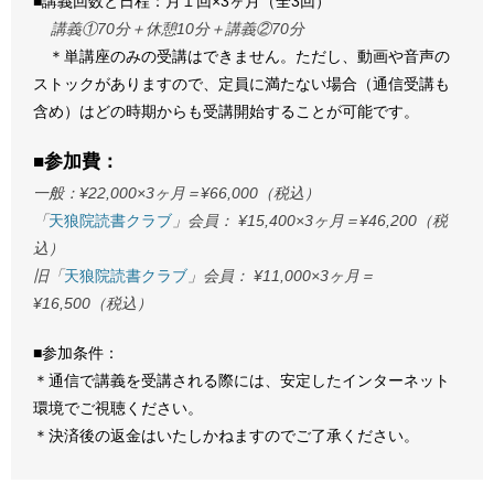
■講義回数と日程：月１回×3ヶ月（全3回）
講義①70分＋休憩10分＋講義②70分
＊単講座のみの受講はできません。ただし、動画や音声の
ストックがありますので、定員に満たない場合（通信受講も
含め）はどの時期からも受講開始することが可能です。
■参加費：
一般：¥22,000×3ヶ月＝¥66,000（税込）
「
天狼院読書クラブ
」会員： ¥15,400×3ヶ月＝¥46,200（税
込）
旧「
天狼院読書クラブ
」会員： ¥11,000×3ヶ月＝
¥16,500（税込）
■参加条件：
＊通信で講義を受講される際には、安定したインターネット
環境でご視聴ください。
＊決済後の返金はいたしかねますのでご了承ください。