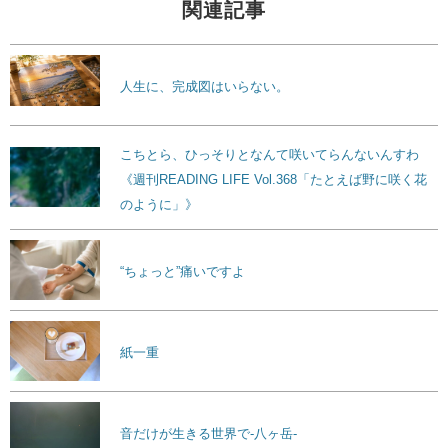
関連記事
人生に、完成図はいらない。
こちとら、ひっそりとなんて咲いてらんないんすわ
《週刊READING LIFE Vol.368「たとえば野に咲く花
のように」》
“ちょっと”痛いですよ
紙一重
音だけが生きる世界で-八ヶ岳-