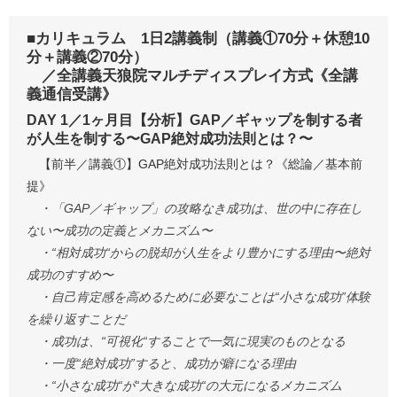
■カリキュラム 1日2講義制（講義①70分＋休憩10
分＋講義②70分）
／全講義天狼院マルチディスプレイ方式《全講
義通信受講》
DAY 1／1ヶ月目【分析】GAP／ギャップを制する者
が人生を制する〜GAP絶対成功法則とは？〜
【前半／講義①】GAP絶対成功法則とは？《総論／基本前
提》
・「GAP／ギャップ」の攻略なき成功は、世の中に存在し
ない〜成功の定義とメカニズム〜
・“相対成功“からの脱却が人生をより豊かにする理由〜絶対
成功のすすめ〜
・自己肯定感を高めるために必要なことは“小さな成功”体験
を繰り返すことだ
・成功は、“可視化“することで一気に現実のものとなる
・一度“絶対成功”すると、成功が癖になる理由
・“小さな成功“が“大きな成功“の大元になるメカニズム