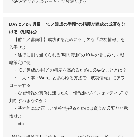
「GAPオリジナルシート」で構築しよう
DAY 2／2ヶ月目 “C／達成の手段“の精度が達成の成否を分
ける《戦略化》
【前半／講義①】成功するために不可欠な「成功情報」を
入手せよ
・遂行に割り当てられる“時間資源”の10％を惜しみなく戦
略策定に使
・“C／達成の手段“の精度を高めるために必要なこととは？
・「人・本・Web」とあらゆる方法で「成功情報」にアプ
ローチする
・なぜ情報の真偽に迷ったら、情報源の“インセンティブ“で
判断すべきなのか？
・基本的には“正しい情報“を得るためには資金が必要だと覚
悟せよ
etc…