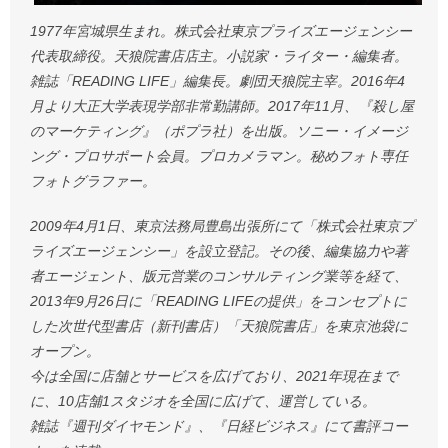
1977年宮城県生まれ。株式会社東京プライズエージェンシー
代表取締役。天狼院書店店主。小説家・ライター・編集者。
雑誌「READING LIFE」編集長。劇団天狼院主宰。2016年4
月より大正大学表現学部非常勤講師。2017年11月、『殺し屋
のマーケティング』（ポプラ社）を出版。ソニー・イメージ
ング・プロサポート会員。プロカメラマン。秘めフォト専任
フォトグラファー。
2009年4月1日、東京法務局豊島出張所にて「株式会社東京プ
ライズエージェンシー」を設立登記。その後、編集協力や著
者エージェント、版元営業のコンサルティング業等を経て、
2013年9月26日に「READING LIFEの提供」をコンセプトに
した次世代型書店（新刊書店）「天狼院書店」を東京池袋に
オープン。
今は全国に店舗とサービスを広げており、2021年現在まで
に、10店舗1スタジオを全国に広げて、運営している。
雑誌『週刊ダイヤモンド』、『日経ビジネス』にて書評コー