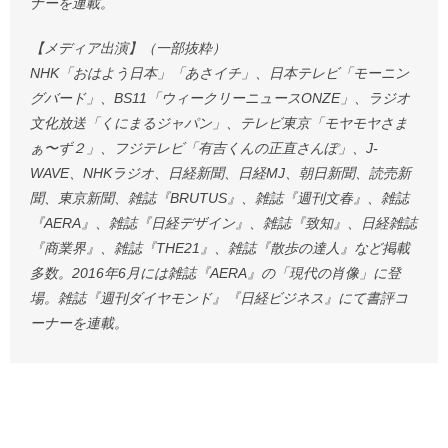
ナーを連載。
【メディア出演】（一部抜粋）
NHK「おはよう日本」「あさイチ」、日本テレビ「モーニン
グバード」、BS11「ウィークリーニュースONZE」、ラジオ
文化放送「くにまるジャパン」、テレビ東京「モヤモヤさま
ぁ〜ず２」、フジテレビ「有吉くんの正直さんぽ」、J-
WAVE、NHKラジオ、日経新聞、日経MJ、朝日新聞、読売新
聞、東京新聞、雑誌『BRUTUS』、雑誌『週刊文春』、雑誌
『AERA』、雑誌『日経デザイン』、雑誌『致知』、日経雑誌
『商業界』、雑誌『THE21』、雑誌『散歩の達人』など掲載
多数。2016年6月には雑誌『AERA』の「現代の肖像」に登
場。雑誌『週刊ダイヤモンド』『日経ビジネス』にて書評コ
ーナーを連載。