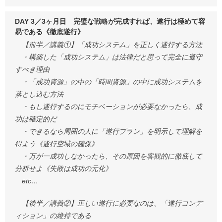
DAY 3／3ヶ月目 完璧な戦略が完成すれば、遂行は極めて容
易である《徹底遂行》
【前半／講義①】「成功システム」を正しく遂行する方法
・構築した「成功システム」は法律だと思って完全に遵守
すべき理由
・「成功資源」の中の「時間資源」の中に成功システムを
落とし込む方法
・もし遂行するのにモチベーションが必要なかったら、成
功は確定的だ
・できるなら周囲の人に「遂行プラン」を明示して理解を
得よう《遂行空域の確保》
・万が一成功しなかったら、その原因を客観的に徹底して
分析せよ《失敗は成功の元化》
etc…
【後半／講義②】正しい遂行に必要なのは、「遂行コンデ
ィション」の維持である