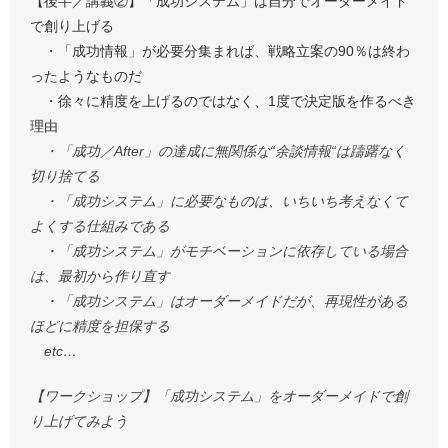
【後半／講義②】「成功システム」は自分でオーダーメイド
で創り上げる
・「成功情報」が必要分集まれば、戦略立案の90％は終わ
ったようなものだ
・徐々に精度を上げるのではなく、1度で決定版を作るべき
理由
・「成功／After」の達成に無関係な“余談情報“は躊躇なく
切り捨てる
・「成功システム」に必要なものは、いちいち考えなくて
よくする仕組みである
・「成功システム」がモチベーションに依存している場合
は、最初から作り直す
・「成功システム」はオーダーメイドだが、再現性がある
ほどに精度を担保する
etc…
【ワークショップ】「成功システム」をオーダーメイドで創
り上げてみよう