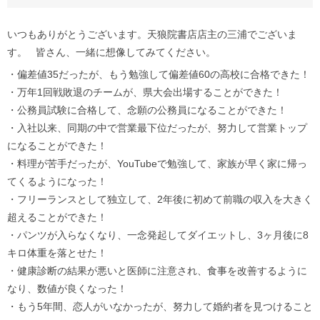
いつもありがとうございます。天狼院書店店主の三浦でございま
す。 皆さん、一緒に想像してみてください。
・偏差値35だったが、もう勉強して偏差値60の高校に合格できた！
・万年1回戦敗退のチームが、県大会出場することができた！
・公務員試験に合格して、念願の公務員になることができた！
・入社以来、同期の中で営業最下位だったが、努力して営業トップ
になることができた！
・料理が苦手だったが、YouTubeで勉強して、家族が早く家に帰っ
てくるようになった！
・フリーランスとして独立して、2年後に初めて前職の収入を大きく
超えることができた！
・パンツが入らなくなり、一念発起してダイエットし、3ヶ月後に8
キロ体重を落とせた！
・健康診断の結果が悪いと医師に注意され、食事を改善するように
なり、数値が良くなった！
・もう5年間、恋人がいなかったが、努力して婚約者を見つけること