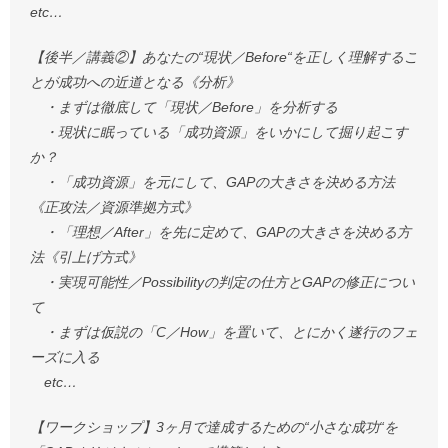
etc…
【後半／講義②】あなたの“現状／Before“を正しく理解するこ
とが成功への近道となる《分析》
・まずは徹底して「現状／Before」を分析する
・現状に眠っている「成功資源」をいかにして掘り起こす
か？
・「成功資源」を元にして、GAPの大きさを決める方法
《正攻法／資源準拠方式》
・「理想／After」を先に定めて、GAPの大きさを決める方
法《引上げ方式》
・実現可能性／Possibilityの判定の仕方とGAPの修正につい
て
・まずは仮説の「C／How」を置いて、とにかく遂行のフェ
ーズに入る
etc…
【ワークショップ】3ヶ月で達成するための“小さな成功“を