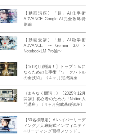
【動画講座】「超」AI仕事術
ADVANCE Google AI完全攻略特
別編
【動画受講】「超」AI独学術
ADVANCE 〜Gemini 3.0 ×
NotebookLM Pro編〜
【1/19(月)開講！】トップ１％に
なるための仕事術「ワークバトル
の全技術」《４ヶ月完成講座》ー
最強の時間術×脳科学×令和の武士
道ー 【50席限定】
《まもなく開講！》【2025年12月
開講】初心者のための「Notion入
門講座」〔４ヶ月完成基礎講座〕
【50名様限定】AIハイパーリーデ
ィング／天狼院式インフィニティ
∞リーディング習得メソッド《４
ヶ月完成本講座》