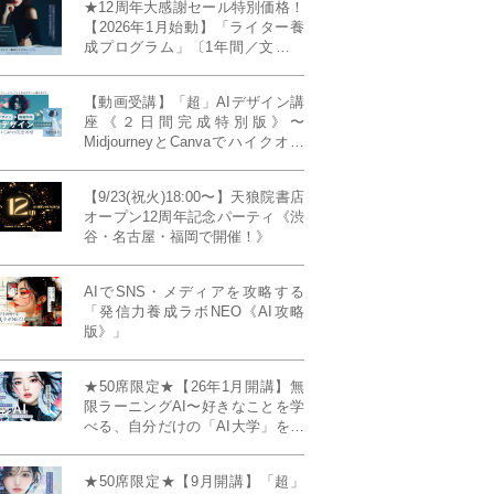
★12周年大感謝セール特別価格！
【2026年1月始動】「ライター養
成プログラム」〔1年間／文章講
座受け放題＋週1フィードバッ
ク〕〜“読む人を動かすライタ
【動画受講】「超」AIデザイン講
ー”へ、全国どこからでも。〜《全
座《２日間完成特別版》〜
店舗リアルタイム参加OK／録画
MidjourneyとCanvaでハイクオリ
視聴対応／限定4席》
ティ・デザインを自在に生成
【9/23(祝火)18:00〜】天狼院書店
オープン12周年記念パーティ《渋
谷・名古屋・福岡で開催！》
AIでSNS・メディアを攻略する
「発信力養成ラボNEO《AI攻略
版》」
★50席限定★【26年1月開講】無
限ラーニングAI〜好きなことを学
べる、自分だけの「AI大学」を作
る〜《4ヶ月完成本講座》
★50席限定★【9月開講】「超」