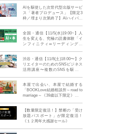
AIを駆使した次世代型出版サービ
ス「著者プロデュース」【限定3
枠／埋まり次第終了】AIハイパー
プレス・システム搭載
全国・通信【11/5(水)19:00~】人
生を変える、究極の読書体験「イ
ンフィニティ∞リーディング／
INFINITY ∞ READING」TYPE
W 11月課題本『THIRD
渋谷・通信【11/8(土)18:00〜】ク
MILLENNIUM THINKING アメリ
リエイターのためのSNSビジネス
カ最高峰大学の人気講義』
活用講座〜複数のSNSを駆使し
て“作品を仕事に変える”写真家・
青山裕企先生ご登壇！《発信力養
本屋で出会い、本屋で結婚する
成ラボPresents》
「BOOKLove結婚相談所～road to
marriage～《39歳以下限定》」全
国4拠点/関東/中部/関西/九州
【数量限定復活！】禁断の「受け
放題パスポート」が限定復活！
《１２周年大感謝セール》