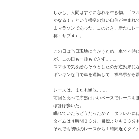
しかし、人間はすぐに忘れる生き物。「フ
かなる！」という根拠の無い自信が生まれ
まマラソンであった。このとき、新たにレ
称：サブ４）。
この日は当日現地に向かうため、車で４時
が、この日も一睡もできず……。
スマホで気を紛らそうとしたのが逆効果に
ギンギンな目で車を運転して、福島県から
レースは、またも惨敗……。
前回と比べて序盤はいいペースでレースを
ぼほぼ歩いた。
眠れていたらどうだったか？ タラレバに
タイムは４時間３３分。目標よりも３３分
それでも初戦のレースから１時間近くタイ