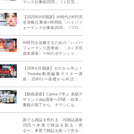
マンス仕事術2025」《１日完成特
別版》
【2025年8月開講】AI時代のKPI完
全攻略仕事術×時間術「ハイパフ
ォーマンス仕事術2025」《プロフ
ェッショナル版／６ヶ月完成本講
座》《50名限定》
AI時代を攻略するための「ハイパ
フォーマンス思考術」〔３ヶ月完
成本講座〕〜AIのポテンシャルを
最大限に引き出す必修メソッド〜
《50名様限定》
【25年6月開講】ゼロから学ぶ！
「Youtube動画編集マスター講
座」2DAYs〜基礎からAI活用ま
で！〈初心者大歓迎〉
【動画講座】Canvaで学ぶ 表紙デ
ザイン１day講座〜ZINE・絵本・
書籍の装丁から、チラシにも活か
せるレイアウト術まで！〜
誰でも雑誌を作れる「AI雑誌講座
2025〜本屋で雑誌を創る・売
る〜」本屋で雑誌を創って売る！