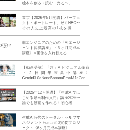
絵本を創る・読む・売る〜」イン
ディーズ対応版！あなたの作品を
天狼院書店で販売しよう！《各店
東京【2026年5月開講】パーフェ
20名限定》
クト・ポートレート」ゼミNEO〜
その人史上最高の1枚を撮る！
「撮り（モデル撮影）」「見せ
（講評）」「発表する（展示会開
非エンジニアのための「AIエージ
催）」《初参加大歓迎／12名限
ェント習得講座」〈６ヶ月完成本
定》
講座〉✳︎画像を入れ替える
【動画受講】「超」AIビジュアル革命
〈２日間年末集中講座〉
Gemini3.0×NanoBananaPro×MJ×Canva
＝「超」AIビジュアル革命《50席限
定》
【2025年12月開講】『生成AIでは
じめる動画制作入門』講座2026〜
誰でも動画を作れる！初心者から
始める3ヶ月動画制作プログラム
生成AI時代のトータル・セルフマ
ネジメントHuman2.0実装プロジ
ェクト《6ヶ月完成本講座》