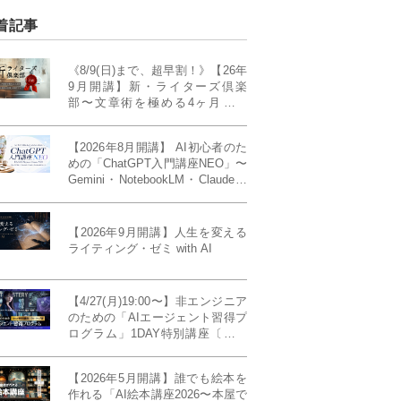
着記事
《8/9(日)まで、超早割！》【26年
9月開講】新・ライターズ倶楽
部〜文章術を極める4ヶ月講義
《「ライティング・ゼミ」の上級
コース／50席限定》
【2026年8月開講】 AI初心者のた
めの「ChatGPT入門講座NEO」〜
Gemini・NotebookLM・Claudeま
で、目的で使い分けられるように
なる4ヶ月〜〔４ヶ月完成基礎講
座〕
【2026年9月開講】人生を変える
ライティング・ゼミ with AI
【4/27(月)19:00〜】非エンジニア
のための「AIエージェント習得プ
ログラム」1DAY特別講座〔パワ
ーアップ版〕
【2026年5月開講】誰でも絵本を
作れる「AI絵本講座2026〜本屋で