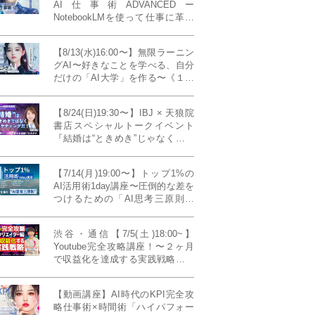
AI仕事術ADVANCEDー
NotebookLMを使って仕事に革命
を起こす！〔４ヶ月本講座〕
【8/13(水)16:00〜】無限ラーニン
グAI〜好きなことを学べる、自分
だけの「AI大学」を作る〜《１日
完成特別版》
【8/24(日)19:30〜】IBJ × 天狼院
書店スペシャルトークイベント
『結婚は“ときめき”じゃなくて、
マーケティングだ！？』〜データ
で読み解く、人生が変わる出会い
【7/14(月)19:00〜】トップ1%の
のカタチ〜《BOOKLove結婚相談
AI活用術1day講座〜圧倒的な差を
所presents》
つけるための「AI思考三原則」
《生成AIの教科書(35,000文字分)
プレゼント！》
渋谷・通信【7/5(土)18:00~】
Youtube完全攻略講座！〜２ヶ月
で収益化を達成する実践戦略！ゲ
スト：Norihikoさん(Youtube／映
像クリエイター)《Presented by
【動画講座】AI時代のKPI完全攻
発信力養成ラボNEO》
略仕事術×時間術「ハイパフォー