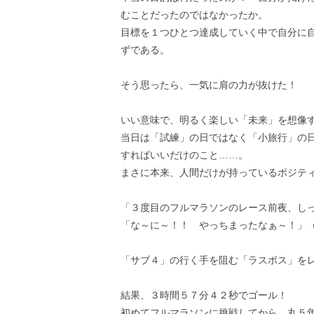
むことだったのではなかったか。
目標を１つひとつ達成していく中で自分に
ずである。
そう思ったら、一気に肩の力が抜けた！
いい意味で、明るく楽しい「未来」を想像
当日は「試練」の日ではなく「小旅行」の
すればいいだけのこと……。
まさに本来、人間だけが持っているポジテ
「３度目のフルマラソンのレース前夜、し
「な～に～！！ やっちまったなぁ～！」
「サブ４」の行く手を阻む「ラスボス」を
結果、３時間５７分４２秒でゴール！
初めてフルマラソンに挑戦してから、丸５