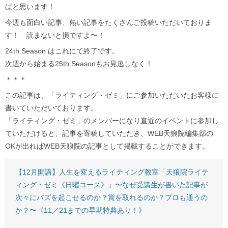
ばと思います！
今週も面白い記事、熱い記事をたくさんご投稿いただいておりま
す！ 読まないと損ですよ〜！
24th Season はこれにて終了です。
次週から始まる25th Seasonもお見逃しなく！
＊＊＊
この記事は、「ライティング・ゼミ」にご参加いただいたお客様に
書いていただいております。
「ライティング・ゼミ」のメンバーになり直近のイベントに参加し
ていただけると、記事を寄稿していただき、WEB天狼院編集部の
OKが出ればWEB天狼院の記事として掲載することができます。
【12月開講】人生を変えるライティング教室「天狼院ライテ
ィング・ゼミ《日曜コース》」〜なぜ受講生が書いた記事が
次々にバズを起こせるのか？賞を取れるのか？プロも通うの
か？〜《11／21までの早期特典あり！》