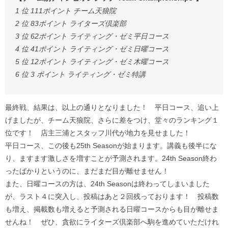
1 位 111ポイント チーム天狼院
2 位 83ポイント ライターズ倶楽部
3 位 62ポイント ライティング・ゼミ平日コース
4 位 41ポイント ライティング・ゼミ日曜コース
5 位 12ポイント ライティング・ゼミ木曜コース
6 位 3 ポイント ライティング・ゼミ特講
最終戦、結果は、以上の通りとなりました！ 平日コース、追い上
げましたが、チーム天狼院、さらに差をつけ、堂々のランキング１
位です！ 店主三浦とスタッフ川代が地力を見せました！
平日コース、この後も25th Seasonが始まります。講義も後半にな
り、ますます激しさを増すことが予測されます。24th Season終わ
ったばかりというのに、まだまだ目が離せません！
また、日曜コースの方は、24th Seasonは終わってしまいました
が、ラスト４に突入し、投稿はあと２回残っております！ 投稿数
も増え、掲載数も増えると予測される日曜コースからも目が離せま
せんね！ ぜひ、貪欲にライターズ倶楽部へ駒を進めていただけれ