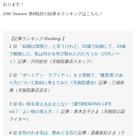
おります！
24th Season 第8戦目の結果＆ランキングはこちら！
【記事ランキング-Ranking-】
1 位
「結婚は我慢だ」と言うけれど。23歳で結婚して、24歳
で離婚した。私は何かを学び取れたのだろうか《川代ノー
ト》
記事：川代紗生（天狼院書店スタッフ）
2 位
『ボヘミアン・ラプソディ』を２度観て、”嫌悪感”のあ
り方について真剣に考えてみた《天狼院通信》
記事：三浦崇
典（天狼院書店店主）
3 位
良い朝を迎えるおまじない《週刊READING LIFE
vol.7「よい朝の迎え方」》
記事：青木文子さま（天狼院公認
ライター）
4 位
女性のわき毛は、艶めく宝石だ
記事：斎藤多紀さま（ラ