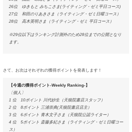
26位 ゆきもと みちこさま(ライティング・ゼミ平日コース)
27位 和田のりあきさま（ライティング・ゼミ日曜コース）
28位 高木英明さま（ライティング・ゼミ 平日コース）
※29位以下はランキング計測外のため28位までの公開となり
ます。
さて、お次はそれぞれの獲得ポイントを発表します！
【今週の獲得ポイント-Weekly Ranking-】
〔個人〕
1 位 10ポイント 川代紗生（天狼院書店スタッフ）
2 位 8ポイント 三浦崇典(天狼院書店店主）
3 位 6ポイント 青木文子さま（天狼院公認ライター）
4 位 5ポイント 斎藤多紀さま（ライティング・ゼミ日曜コー
ス）