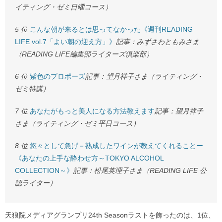
イティング・ゼミ日曜コース）
5 位
こんな朝が来るとは思ってなかった《週刊READING
LIFE vol.7「よい朝の迎え方」》
記事：みずさわともみさま
（READING LIFE編集部ライターズ倶楽部）
6 位
紫色のプロポーズ
記事：望月祥子さま（ライティング・
ゼミ特講）
7 位
あなたがもっと美人になる方法教えます
記事：望月祥子
さま（ライティング・ゼミ平日コース）
8 位
悠々として急げ－熟成したワインが教えてくれることー
《あなたの上手な酔わせ方～TOKYO ALCOHOL
COLLECTION～》
記事：松尾英理子さま（READING LIFE 公
認ライター）
天狼院メディアグランプリ24th Seasonラストを飾ったのは、1位、