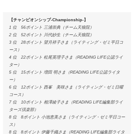
【チャンピオンシップ-Championship-】
1 位 56ポイント 三浦崇典（チーム天狼院）
2 位 52ポイント 川代紗生（チーム天狼院）
3 位 28ポイント 望月祥子さま（ライティング・ゼミ平日コ
ース）
4 位 22ポイント 松尾英理子さま（READING LIFE公認ライ
ター）
5 位 15ポイント 増田 明さま（READING LIFE公認ライタ
ー）
6 位 12ポイント 西峯 美咲さま（ライティング・ゼミ日曜
コース）
7 位 10ポイント 相澤綾子さま（READING LIFE編集部ライ
ターズ倶楽部）
8 位 8ポイント 小池恵美さま（ライティング・ゼミ平日コー
ス）
8 位 8ポイント 伊藤千織さま（READING LIFE編集部ライタ