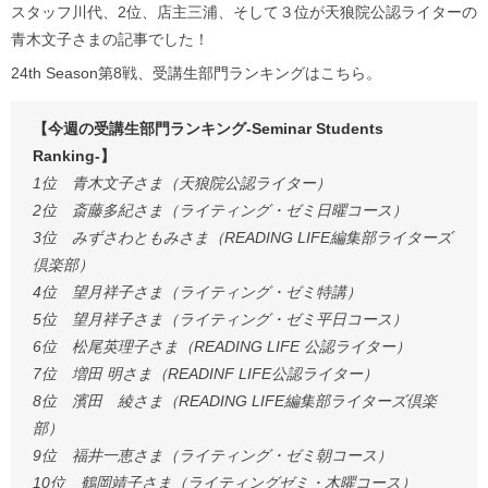
スタッフ川代、2位、店主三浦、そして３位が天狼院公認ライターの
青木文子さまの記事でした！
24th Season第8戦、受講生部門ランキングはこちら。
【今週の受講生部門ランキング-Seminar Students
Ranking-】
1位 青木文子さま（天狼院公認ライター）
2位 斎藤多紀さま（ライティング・ゼミ日曜コース）
3位 みずさわともみさま（READING LIFE編集部ライターズ
倶楽部）
4位 望月祥子さま（ライティング・ゼミ特講）
5位 望月祥子さま（ライティング・ゼミ平日コース）
6位 松尾英理子さま（READING LIFE 公認ライター）
7位 増田 明さま（READINF LIFE公認ライター）
8位 濱田 綾さま（READING LIFE編集部ライターズ倶楽
部）
9位 福井一恵さま（ライティング・ゼミ朝コース）
10位 鶴岡靖子さま（ライティングゼミ・木曜コース）