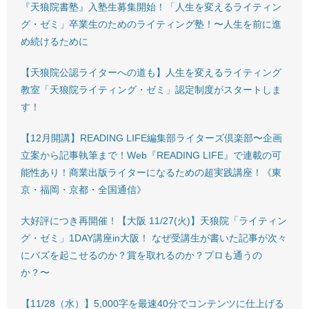
『天狼院書塾』入塾生募集開始！「人生を変えるライティン
グ・ゼミ」卒業生のためのライティング塾！〜人生を前に進
め続けるために
【天狼院公認ライターへの道も】人生を変えるライティング
教室「天狼院ライティング・ゼミ」認定制度がスタートしま
す！
【12月開講】READING LIFE編集部ライターズ倶楽部〜企画
立案から記事執筆まで！Web『READING LIFE』で連載の可
能性あり！商業出版ライターになるための超実践講座！《東
京・福岡・京都・全国通信》
大好評につき再開催！【大阪 11/27(火)】天狼院「ライティン
グ・ゼミ」1DAY講座in大阪！ なぜ受講生が書いた記事が次々
にバズを起こせるのか？賞を取れるのか？プロも通うの
か？〜
【11/28（水）】5,000字を最速40分でコンテンツに仕上げる