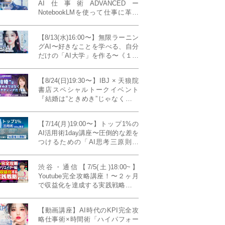
AI仕事術ADVANCEDー
NotebookLMを使って仕事に革命
を起こす！〔４ヶ月本講座〕
【8/13(水)16:00〜】無限ラーニン
グAI〜好きなことを学べる、自分
だけの「AI大学」を作る〜《１日
完成特別版》
【8/24(日)19:30〜】IBJ × 天狼院
書店スペシャルトークイベント
『結婚は“ときめき”じゃなくて、
マーケティングだ！？』〜データ
で読み解く、人生が変わる出会い
【7/14(月)19:00〜】トップ1%の
のカタチ〜《BOOKLove結婚相談
AI活用術1day講座〜圧倒的な差を
所presents》
つけるための「AI思考三原則」
《生成AIの教科書(35,000文字分)
プレゼント！》
渋谷・通信【7/5(土)18:00~】
Youtube完全攻略講座！〜２ヶ月
で収益化を達成する実践戦略！ゲ
スト：Norihikoさん(Youtube／映
像クリエイター)《Presented by
【動画講座】AI時代のKPI完全攻
発信力養成ラボNEO》
略仕事術×時間術「ハイパフォー