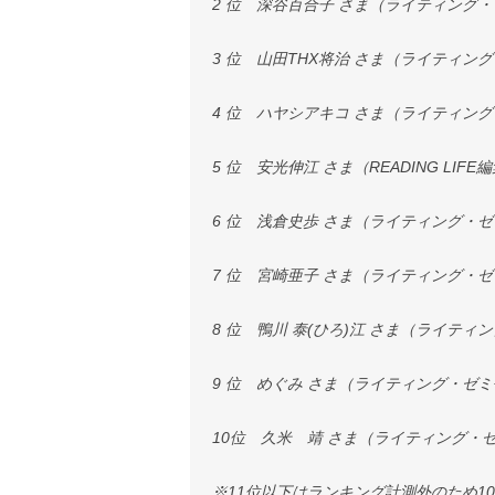
2 位 深谷百合子 さま（ライティング
3 位 山田THX将治 さま（ライティン
4 位 ハヤシアキコ さま（ライティン
5 位 安光伸江 さま（READING LI
6 位 浅倉史歩 さま（ライティング・
7 位 宮崎亜子 さま（ライティング・
8 位 鴨川 泰(ひろ)江 さま（ライテ
9 位 めぐみ さま（ライティング・ゼ
10位 久米 靖 さま（ライティング・
※11位以下はランキング計測外のため1