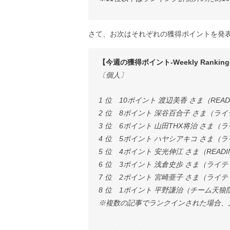
さて、お次はそれぞれの獲得ポイントを発
【今週の獲得ポイント-Weekly Ranking
〔個人〕
1 位 10ポイント 渡辺美香 さま（READ
2 位 8ポイント 深谷百合子 さま（ラ
3 位 6ポイント 山田THX将治 さま
4 位 5ポイント ハヤシアキコ さま（
5 位 4ポイント 安光伸江 さま（READ
6 位 3ポイント 浅倉史歩 さま（ライ
7 位 2ポイント 宮崎亜子 さま（ライ
8 位 1ポイント 平野謙治（チーム天狼
※複数の記事でランクインされた場合、