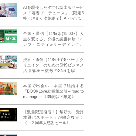
AIを駆使した次世代型出版サービ
ス「著者プロデュース」【限定3
枠／埋まり次第終了】AIハイパー
プレス・システム搭載
全国・通信【11/5(水)19:00~】人
生を変える、究極の読書体験「イ
ンフィニティ∞リーディング／
INFINITY ∞ READING」TYPE
W 11月課題本『THIRD
渋谷・通信【11/8(土)18:00〜】ク
MILLENNIUM THINKING アメリ
リエイターのためのSNSビジネス
カ最高峰大学の人気講義』
活用講座〜複数のSNSを駆使し
て“作品を仕事に変える”写真家・
青山裕企先生ご登壇！《発信力養
本屋で出会い、本屋で結婚する
成ラボPresents》
「BOOKLove結婚相談所～road to
marriage～《39歳以下限定》」全
国4拠点/関東/中部/関西/九州
【数量限定復活！】禁断の「受け
放題パスポート」が限定復活！
《１２周年大感謝セール》