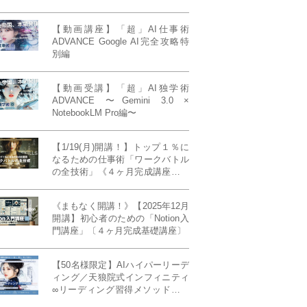
【動画講座】「超」AI仕事術
ADVANCE Google AI完全攻略特
別編
【動画受講】「超」AI独学術
ADVANCE 〜Gemini 3.0 ×
NotebookLM Pro編〜
【1/19(月)開講！】トップ１％に
なるための仕事術「ワークバトル
の全技術」《４ヶ月完成講座》ー
最強の時間術×脳科学×令和の武士
道ー 【50席限定】
《まもなく開講！》【2025年12月
開講】初心者のための「Notion入
門講座」〔４ヶ月完成基礎講座〕
【50名様限定】AIハイパーリーデ
ィング／天狼院式インフィニティ
∞リーディング習得メソッド《４
ヶ月完成本講座》