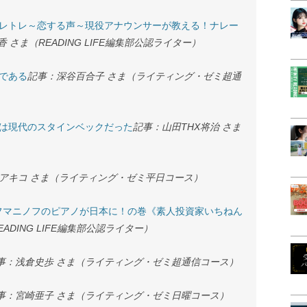
レトレ～恋する声～現役アナウンサーが教える！ナレー
 さま（READING LIFE編集部公認ライター）
である
記事：深谷百合子 さま（ライティング・ゼミ超通
は現代のスタインベックだった
記事：山田THX将治 さま
アキコ さま（ライティング・ゼミ平日コース）
ラフマニノフのピアノが日本に！の巻《素人投資家いちねん
ADING LIFE編集部公認ライター）
事：浅倉史歩 さま（ライティング・ゼミ超通信コース）
事：宮崎亜子 さま（ライティング・ゼミ日曜コース）