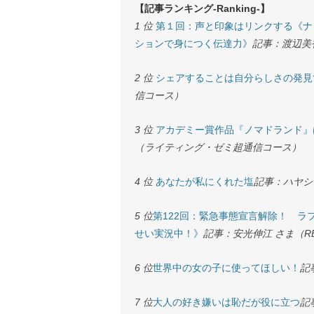
【記事ランキング-Ranking-】
1 位
第１回：声と印象はリンクする《ナ
ションで身につく伝達力》
記事：渡辺美香
2 位
シェアすることは自分らしさの発見
信コース）
3 位
アカデミー賞作品『ノマドランド』
（ライティング・ゼミ超通信コース）
4 位
あなたが私にくれた塩
記事：ハヤシ
5 位
第122回：緊急事態宣言解除！ 
せい実況中！》
記事：安光伸江 さま（RE
6 位
世界中の女の子に使ってほしい！
記
7 位
大人の好き嫌いは恥だが役に立つ
記