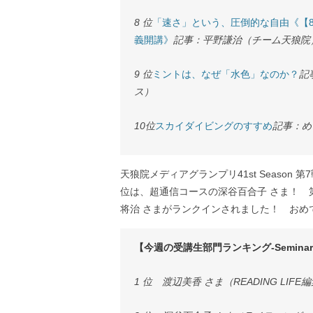
8 位
「速さ」という、圧倒的な自由《【8/
義開講》
記事：平野謙治（チーム天狼院
9 位
ミントは、なぜ「水色」なのか？
記
ス）
10位
スカイダイビングのすすめ
記事：め
天狼院メディアグランプリ41st Season
位は、超通信コースの深谷百合子 さま！ 第3
将治 さまがランクインされました！ おめ
【今週の受講生部門ランキング-Seminar Stu
1 位 渡辺美香 さま（READING LI