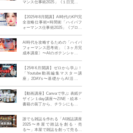
マンス仕事術2025」《１日完成特
別版》
【2025年8月開講】AI時代のKPI完
全攻略仕事術×時間術「ハイパフ
ォーマンス仕事術2025」《プロフ
ェッショナル版／６ヶ月完成本講
座》《50名限定》
AI時代を攻略するための「ハイパ
フォーマンス思考術」〔３ヶ月完
成本講座〕〜AIのポテンシャルを
最大限に引き出す必修メソッド〜
《50名様限定》
【25年6月開講】ゼロから学ぶ！
「Youtube動画編集マスター講
座」2DAYs〜基礎からAI活用ま
で！〈初心者大歓迎〉
【動画講座】Canvaで学ぶ 表紙デ
ザイン１day講座〜ZINE・絵本・
書籍の装丁から、チラシにも活か
せるレイアウト術まで！〜
誰でも雑誌を作れる「AI雑誌講座
2025〜本屋で雑誌を創る・売
る〜」本屋で雑誌を創って売る！