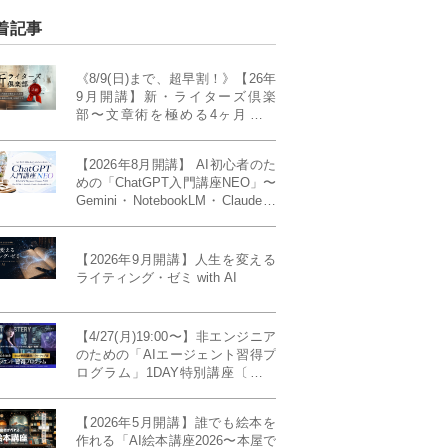
着記事
《8/9(日)まで、超早割！》【26年
9月開講】新・ライターズ倶楽
部〜文章術を極める4ヶ月講義
《「ライティング・ゼミ」の上級
コース／50席限定》
【2026年8月開講】 AI初心者のた
めの「ChatGPT入門講座NEO」〜
Gemini・NotebookLM・Claudeま
で、目的で使い分けられるように
なる4ヶ月〜〔４ヶ月完成基礎講
座〕
【2026年9月開講】人生を変える
ライティング・ゼミ with AI
【4/27(月)19:00〜】非エンジニア
のための「AIエージェント習得プ
ログラム」1DAY特別講座〔パワ
ーアップ版〕
【2026年5月開講】誰でも絵本を
作れる「AI絵本講座2026〜本屋で