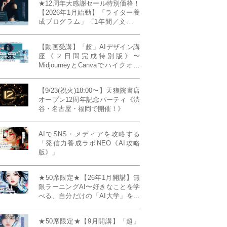
★12周年大感謝セール特別価格！
【2026年1月始動】「ライター養
成プログラム」〔1年間／文章講
座受け放題＋週1フィードバッ
ク〕〜“読む人を動かすライタ
【動画受講】「超」AIデザイン講
ー”へ、全国どこからでも。〜《全
座《２日間完成特別版》〜
店舗リアルタイム参加OK／録画
MidjourneyとCanvaでハイクオリ
視聴対応／限定4席》
ティ・デザインを自在に生成
【9/23(祝火)18:00〜】天狼院書店
オープン12周年記念パーティ《渋
谷・名古屋・福岡で開催！》
AIでSNS・メディアを攻略する
「発信力養成ラボNEO《AI攻略
版》」
★50席限定★【26年1月開講】無
限ラーニングAI〜好きなことを学
べる、自分だけの「AI大学」を作
る〜《4ヶ月完成本講座》
★50席限定★【9月開講】「超」