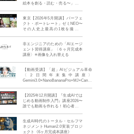
絵本を創る・読む・売る〜」イン
ディーズ対応版！あなたの作品を
天狼院書店で販売しよう！《各店
東京【2026年5月開講】パーフェ
20名限定》
クト・ポートレート」ゼミNEO〜
その人史上最高の1枚を撮る！
「撮り（モデル撮影）」「見せ
（講評）」「発表する（展示会開
非エンジニアのための「AIエージ
催）」《初参加大歓迎／12名限
ェント習得講座」〈６ヶ月完成本
定》
講座〉✳︎画像を入れ替える
【動画受講】「超」AIビジュアル革命
〈２日間年末集中講座〉
Gemini3.0×NanoBananaPro×MJ×Canva
＝「超」AIビジュアル革命《50席限
定》
【2025年12月開講】『生成AIでは
じめる動画制作入門』講座2026〜
誰でも動画を作れる！初心者から
始める3ヶ月動画制作プログラム
生成AI時代のトータル・セルフマ
ネジメントHuman2.0実装プロジ
ェクト《6ヶ月完成本講座》