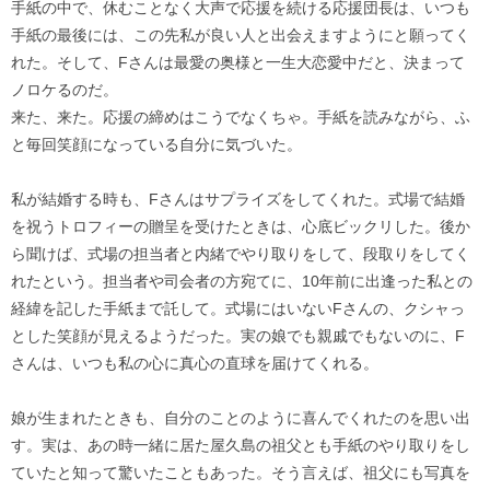
手紙の中で、休むことなく大声で応援を続ける応援団長は、いつも
手紙の最後には、この先私が良い人と出会えますようにと願ってく
れた。そして、Fさんは最愛の奥様と一生大恋愛中だと、決まって
ノロケるのだ。
来た、来た。応援の締めはこうでなくちゃ。手紙を読みながら、ふ
と毎回笑顔になっている自分に気づいた。
私が結婚する時も、Fさんはサプライズをしてくれた。式場で結婚
を祝うトロフィーの贈呈を受けたときは、心底ビックリした。後か
ら聞けば、式場の担当者と内緒でやり取りをして、段取りをしてく
れたという。担当者や司会者の方宛てに、10年前に出逢った私との
経緯を記した手紙まで託して。式場にはいないFさんの、クシャっ
とした笑顔が見えるようだった。実の娘でも親戚でもないのに、F
さんは、いつも私の心に真心の直球を届けてくれる。
娘が生まれたときも、自分のことのように喜んでくれたのを思い出
す。実は、あの時一緒に居た屋久島の祖父とも手紙のやり取りをし
ていたと知って驚いたこともあった。そう言えば、祖父にも写真を