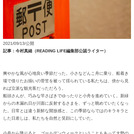
2021/09/13/公開
記事：今村真緒（READING LIFE編集部公認ライター）
爽やかな風が心地良い季節だった。小さなどんこ舟に乗り、船着き
場で借りたお揃いの菅笠を被って揺られている私たちは、傍から見
れば立派な観光客だっただろう。
船頭さんが、巧みな竿さばきでゆったりと小舟を進めていく。新緑
からの木漏れ日が川面に反射するさまを、ずっと眺めていたくなっ
た。日常とは違う新鮮な開放感と、この季節ならではのキラキラと
した日差しは、私たちを自然と笑顔にしていた。
小舟から降りると、ゴールデンウィークということもあって大勢の