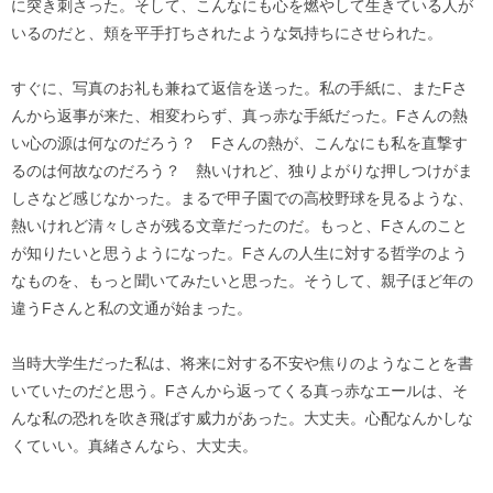
に突き刺さった。そして、こんなにも心を燃やして生きている人が
いるのだと、頬を平手打ちされたような気持ちにさせられた。
すぐに、写真のお礼も兼ねて返信を送った。私の手紙に、またFさ
んから返事が来た、相変わらず、真っ赤な手紙だった。Fさんの熱
い心の源は何なのだろう？ Fさんの熱が、こんなにも私を直撃す
るのは何故なのだろう？ 熱いけれど、独りよがりな押しつけがま
しさなど感じなかった。まるで甲子園での高校野球を見るような、
熱いけれど清々しさが残る文章だったのだ。もっと、Fさんのこと
が知りたいと思うようになった。Fさんの人生に対する哲学のよう
なものを、もっと聞いてみたいと思った。そうして、親子ほど年の
違うFさんと私の文通が始まった。
当時大学生だった私は、将来に対する不安や焦りのようなことを書
いていたのだと思う。Fさんから返ってくる真っ赤なエールは、そ
んな私の恐れを吹き飛ばす威力があった。大丈夫。心配なんかしな
くていい。真緒さんなら、大丈夫。