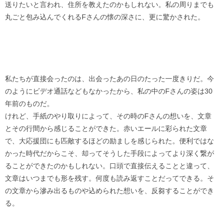
送りたいと言われ、住所を教えたのかもしれない。私の周りまでも
丸ごと包み込んでくれるFさんの懐の深さに、更に驚かされた。
私たちが直接会ったのは、出会ったあの日のたった一度きりだ。今
のようにビデオ通話などもなかったから、私の中のFさんの姿は30
年前のものだ。
けれど、手紙のやり取りによって、その時のFさんの想いを、文章
とその行間から感じることができた。赤いエールに彩られた文章
で、大応援団にも匹敵するほどの励ましを感じられた。便利ではな
かった時代だからこそ、却ってそうした手段によってより深く繋が
ることができたのかもしれない。口頭で直接伝えることと違って、
文章はいつまでも形を残す。何度も読み返すことだってできる。そ
の文章から滲み出るものや込められた想いを、反芻することができ
る。