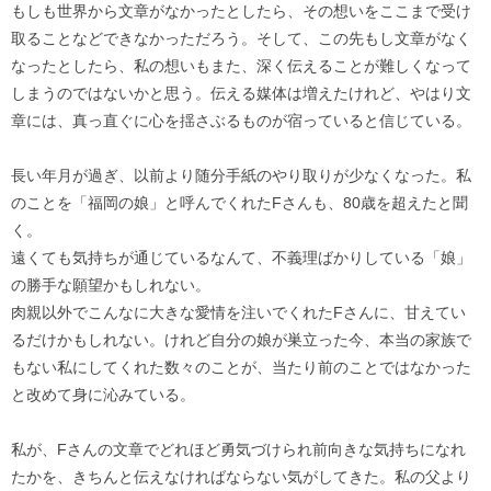
もしも世界から文章がなかったとしたら、その想いをここまで受け
取ることなどできなかっただろう。そして、この先もし文章がなく
なったとしたら、私の想いもまた、深く伝えることが難しくなって
しまうのではないかと思う。伝える媒体は増えたけれど、やはり文
章には、真っ直ぐに心を揺さぶるものが宿っていると信じている。
長い年月が過ぎ、以前より随分手紙のやり取りが少なくなった。私
のことを「福岡の娘」と呼んでくれたFさんも、80歳を超えたと聞
く。
遠くても気持ちが通じているなんて、不義理ばかりしている「娘」
の勝手な願望かもしれない。
肉親以外でこんなに大きな愛情を注いでくれたFさんに、甘えてい
るだけかもしれない。けれど自分の娘が巣立った今、本当の家族で
もない私にしてくれた数々のことが、当たり前のことではなかった
と改めて身に沁みている。
私が、Fさんの文章でどれほど勇気づけられ前向きな気持ちになれ
たかを、きちんと伝えなければならない気がしてきた。私の父より