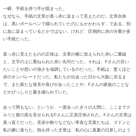
一瞬、手紙を持つ手が固まった。
なぜなら、手紙の文章が真っ赤に染まって見えたのだ。文章自体
は、黒いボールペンで綴られていたのにもかかわらず、である。別
に血に染まっているとかではない。けれど、圧倒的に赤の分量が多
い手紙だった。
真っ赤に見えたものの正体は、文章の横に加えられた赤い二重線
と、文字の上に重ねられた赤い丸印だった。それは、Fさんの言い
たいことや想いの強さを強調しているのだった。手紙は、驚くほど
赤のオンパレードだった。私たちが出会った日から大阪に戻るま
で、また新たな発見や喜びがあったことや、Fさんの家族のことな
どがびっしりと書き綴られていた。
会って間もない、というか、一度会ったきりの人間に、ここまでク
ルリと腹の底を見せられるFさんに正直圧倒された。Fさんの文章は
真っ直ぐだった。見栄や飾りなどない率直な言葉たちは、ズドンと
私の腑に落ちた。熱を持った文章は、私の心に真夏の日差しのよう