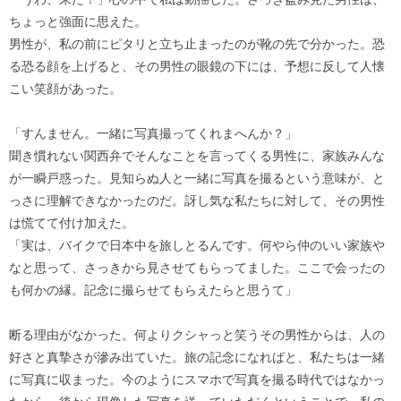
ちょっと強面に思えた。
男性が、私の前にピタリと立ち止まったのが靴の先で分かった。恐
る恐る顔を上げると、その男性の眼鏡の下には、予想に反して人懐
こい笑顔があった。
「すんません。一緒に写真撮ってくれまへんか？」
聞き慣れない関西弁でそんなことを言ってくる男性に、家族みんな
が一瞬戸惑った。見知らぬ人と一緒に写真を撮るという意味が、と
っさに理解できなかったのだ。訝し気な私たちに対して、その男性
は慌てて付け加えた。
「実は、バイクで日本中を旅しとるんです。何やら仲のいい家族や
なと思って、さっきから見させてもらってました。ここで会ったの
も何かの縁。記念に撮らせてもらえたらと思うて」
断る理由がなかった。何よりクシャっと笑うその男性からは、人の
好さと真摯さが滲み出ていた。旅の記念になればと、私たちは一緒
に写真に収まった。今のようにスマホで写真を撮る時代ではなかっ