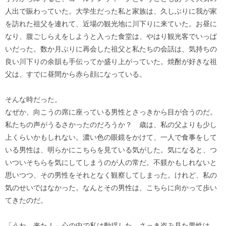
人出で賑わっていた。大学生だった私と家族は、久しぶりに我が家
を訪れた祖父を連れて、近場の観光地に川下りに来ていた。お昼に
なり、腹ごしらえをしようと入った食堂は、やはり観光客でいっぱ
いだった。数か月ぶりに再会した祖父と私たちの会話は、気持ちの
良い川下りの余韻も手伝ってか盛り上がっていた。焼酎が好きな祖
父は、すでに昼間から赤ら顔になっている。
そんな時だった。
なぜか、向こうの席に座っている男性とさっきから目が合うのだ。
私たちの声がうるさかったのだろうか？ 歳は、私の父よりも少し
上くらいかもしれない。濃い色の眼鏡をかけて、一人で食事をして
いる男性は、明らかにこちらを見ている気がした。気になると、つ
いついそちらを気にしてしまうのが人の常だ。不躾かもしれないと
思いつつ、その男性をそれとなく観察してしまった。けれど、私の
気のせいではなかった。なんとその男性は、こちらに向かって歩い
てきたのだ。
「うわ、来た！」心の中で私は動揺した。さっき盗み見た男性は、