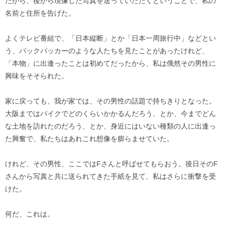
たから、後から現像した写真を送っていただくということで、私の
名前と住所を告げた。
よくテレビ番組で、「日本縦断」とか「日本一周旅行中」などとい
う、バックパッカーのような人たちを見たことがあったけれど、
「本物」に出逢ったことは初めてだったから、私は俄然その男性に
興味をそそられた。
家に戻っても、我が家では、その男性の話題で持ちきりとなった。
大阪まではバイクでどのくらいかかるんだろう、とか、今までどん
な土地を訪れたのだろう、とか、身近にはいない種類の人に出逢っ
た興奮で、私たちはあれこれ想像を膨らませていた。
けれど、その男性、ここではFさんと呼ばせてもらおう。後日そのF
さんから写真と共に送られてきた手紙を見て、私はさらに衝撃を受
けた。
何だ、これは。