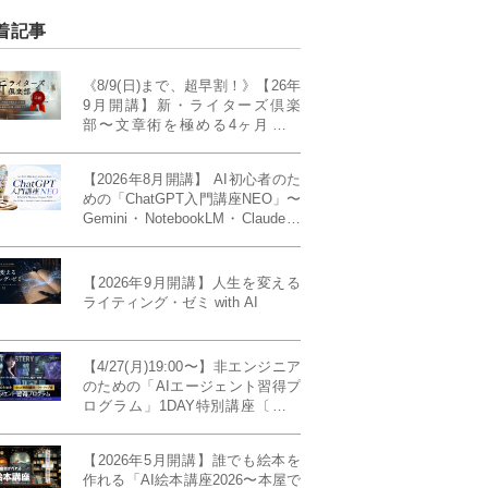
着記事
《8/9(日)まで、超早割！》【26年
9月開講】新・ライターズ倶楽
部〜文章術を極める4ヶ月講義
《「ライティング・ゼミ」の上級
コース／50席限定》
【2026年8月開講】 AI初心者のた
めの「ChatGPT入門講座NEO」〜
Gemini・NotebookLM・Claudeま
で、目的で使い分けられるように
なる4ヶ月〜〔４ヶ月完成基礎講
座〕
【2026年9月開講】人生を変える
ライティング・ゼミ with AI
【4/27(月)19:00〜】非エンジニア
のための「AIエージェント習得プ
ログラム」1DAY特別講座〔パワ
ーアップ版〕
【2026年5月開講】誰でも絵本を
作れる「AI絵本講座2026〜本屋で