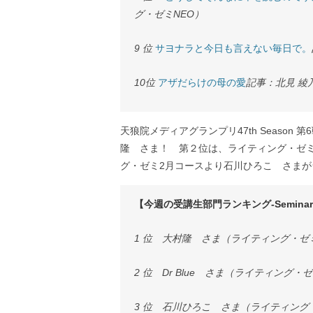
グ・ゼミNEO）
9 位
サヨナラと今日も言えない毎日で。
10位
アザだらけの母の愛
記事：北見 綾
天狼院メディアグランプリ47th Seaso
隆 さま！ 第２位は、ライティング・ゼミ４
グ・ゼミ2月コースより石川ひろこ さま
【今週の受講生部門ランキング-Seminar Stu
1 位 大村隆 さま（ライティング・ゼ
2 位 Dr Blue さま（ライティング
3 位 石川ひろこ さま（ライティング