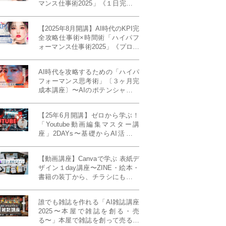
マンス仕事術2025」《１日完成特
別版》
【2025年8月開講】AI時代のKPI完
全攻略仕事術×時間術「ハイパフ
ォーマンス仕事術2025」《プロフ
ェッショナル版／６ヶ月完成本講
座》《50名限定》
AI時代を攻略するための「ハイパ
フォーマンス思考術」〔３ヶ月完
成本講座〕〜AIのポテンシャルを
最大限に引き出す必修メソッド〜
《50名様限定》
【25年6月開講】ゼロから学ぶ！
「Youtube動画編集マスター講
座」2DAYs〜基礎からAI活用ま
で！〈初心者大歓迎〉
【動画講座】Canvaで学ぶ 表紙デ
ザイン１day講座〜ZINE・絵本・
書籍の装丁から、チラシにも活か
せるレイアウト術まで！〜
誰でも雑誌を作れる「AI雑誌講座
2025〜本屋で雑誌を創る・売
る〜」本屋で雑誌を創って売る！