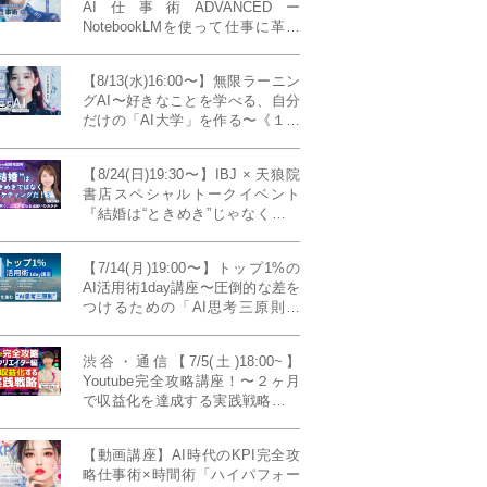
AI仕事術ADVANCEDー
NotebookLMを使って仕事に革命
を起こす！〔４ヶ月本講座〕
【8/13(水)16:00〜】無限ラーニン
グAI〜好きなことを学べる、自分
だけの「AI大学」を作る〜《１日
完成特別版》
【8/24(日)19:30〜】IBJ × 天狼院
書店スペシャルトークイベント
『結婚は“ときめき”じゃなくて、
マーケティングだ！？』〜データ
で読み解く、人生が変わる出会い
【7/14(月)19:00〜】トップ1%の
のカタチ〜《BOOKLove結婚相談
AI活用術1day講座〜圧倒的な差を
所presents》
つけるための「AI思考三原則」
《生成AIの教科書(35,000文字分)
プレゼント！》
渋谷・通信【7/5(土)18:00~】
Youtube完全攻略講座！〜２ヶ月
で収益化を達成する実践戦略！ゲ
スト：Norihikoさん(Youtube／映
像クリエイター)《Presented by
【動画講座】AI時代のKPI完全攻
発信力養成ラボNEO》
略仕事術×時間術「ハイパフォー