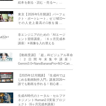
絵本を創る・読む・売る〜」イン
ディーズ対応版！あなたの作品を
天狼院書店で販売しよう！《各店
東京【2026年5月開講】パーフェ
20名限定》
クト・ポートレート」ゼミNEO〜
その人史上最高の1枚を撮る！
「撮り（モデル撮影）」「見せ
（講評）」「発表する（展示会開
非エンジニアのための「AIエージ
催）」《初参加大歓迎／12名限
ェント習得講座」〈６ヶ月完成本
定》
講座〉✳︎画像を入れ替える
【動画受講】「超」AIビジュアル革命
〈２日間年末集中講座〉
Gemini3.0×NanoBananaPro×MJ×Canva
＝「超」AIビジュアル革命《50席限
定》
【2025年12月開講】『生成AIでは
じめる動画制作入門』講座2026〜
誰でも動画を作れる！初心者から
始める3ヶ月動画制作プログラム
生成AI時代のトータル・セルフマ
ネジメントHuman2.0実装プロジ
ェクト《6ヶ月完成本講座》