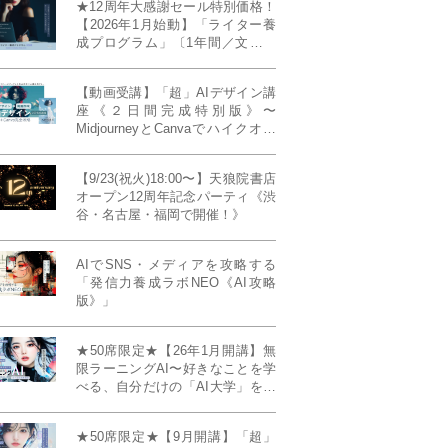
★12周年大感謝セール特別価格！
【2026年1月始動】「ライター養
成プログラム」〔1年間／文章講
座受け放題＋週1フィードバッ
ク〕〜“読む人を動かすライタ
【動画受講】「超」AIデザイン講
ー”へ、全国どこからでも。〜《全
座《２日間完成特別版》〜
店舗リアルタイム参加OK／録画
MidjourneyとCanvaでハイクオリ
視聴対応／限定4席》
ティ・デザインを自在に生成
【9/23(祝火)18:00〜】天狼院書店
オープン12周年記念パーティ《渋
谷・名古屋・福岡で開催！》
AIでSNS・メディアを攻略する
「発信力養成ラボNEO《AI攻略
版》」
★50席限定★【26年1月開講】無
限ラーニングAI〜好きなことを学
べる、自分だけの「AI大学」を作
る〜《4ヶ月完成本講座》
★50席限定★【9月開講】「超」