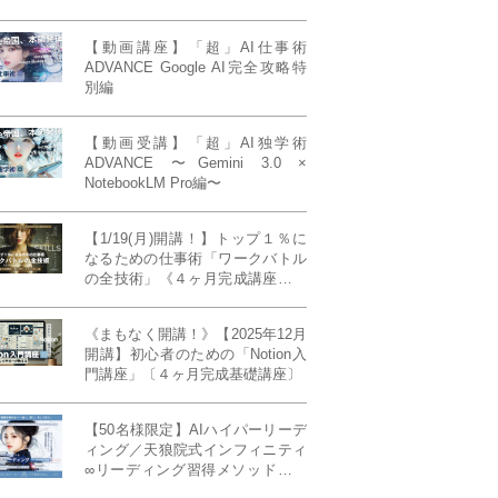
【動画講座】「超」AI仕事術
ADVANCE Google AI完全攻略特
別編
【動画受講】「超」AI独学術
ADVANCE 〜Gemini 3.0 ×
NotebookLM Pro編〜
【1/19(月)開講！】トップ１％に
なるための仕事術「ワークバトル
の全技術」《４ヶ月完成講座》ー
最強の時間術×脳科学×令和の武士
道ー 【50席限定】
《まもなく開講！》【2025年12月
開講】初心者のための「Notion入
門講座」〔４ヶ月完成基礎講座〕
【50名様限定】AIハイパーリーデ
ィング／天狼院式インフィニティ
∞リーディング習得メソッド《４
ヶ月完成本講座》