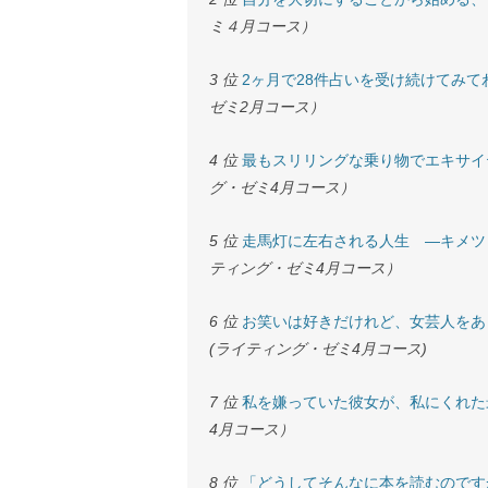
ミ４月コース）
3 位
2ヶ月で28件占いを受け続けてみて
ゼミ2月コース）
4 位
最もスリリングな乗り物でエキサイ
グ・ゼミ4月コース）
5 位
走馬灯に左右される人生 ―キメツ
ティング・ゼミ4月コース）
6 位
お笑いは好きだけれど、女芸人をあ
(ライティング・ゼミ4月コース)
7 位
私を嫌っていた彼女が、私にくれた
4月コース）
8 位
「どうしてそんなに本を読むのです