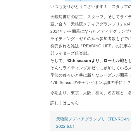
いつもありがとうございます！ スタッフ
天狼院書店の店主、スタッフ、そしてライ
競い合う「天狼院メディアグランプリ」の47
2014年から開幕になったメディアグラン
ライティング・ゼミの延べ参加者数もすでに8
発売される雑誌『READING LIFE』の記事
部ライターズ倶楽部。
そして、
43th seasonより、ローカル
そんなライティング系ゼミに参加している
季節の移ろいと共に新たなシーズンが開幕
47th Seasonのチャンピオンは誰の手に！？
今期より、東京、大阪、福岡、名古屋と、
詳しくはこちら↓
天狼院メディアグランプリ〔TENRO-IN GR
2022.6.5）