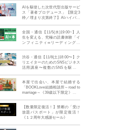
AIを駆使した次世代型出版サービ
ス「著者プロデュース」【限定3
枠／埋まり次第終了】AIハイパー
プレス・システム搭載
全国・通信【11/5(水)19:00~】人
生を変える、究極の読書体験「イ
ンフィニティ∞リーディング／
INFINITY ∞ READING」TYPE
W 11月課題本『THIRD
渋谷・通信【11/8(土)18:00〜】ク
MILLENNIUM THINKING アメリ
リエイターのためのSNSビジネス
カ最高峰大学の人気講義』
活用講座〜複数のSNSを駆使し
て“作品を仕事に変える”写真家・
青山裕企先生ご登壇！《発信力養
本屋で出会い、本屋で結婚する
成ラボPresents》
「BOOKLove結婚相談所～road to
marriage～《39歳以下限定》」全
国4拠点/関東/中部/関西/九州
【数量限定復活！】禁断の「受け
放題パスポート」が限定復活！
《１２周年大感謝セール》