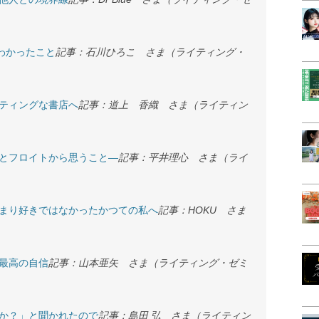
わかったこと
記事：石川ひろこ さま（ライティング・
ティングな書店へ
記事：道上 香織 さま（ライティン
とフロイトから思うこと―
記事：平井理心 さま（ライ
まり好きではなかったかつての私へ
記事：HOKU さま
最高の自信
記事：山本亜矢 さま（ライティング・ゼミ
か？」と聞かれたので
記事：島田 弘 さま（ライティン