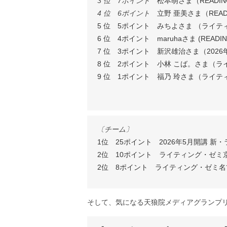
3 位 7ポイント
松本萌さま（READI
4 位 6ポイント
立野 亜美さま（READ
5 位 5ポイント みちよさま （ライ
6 位 4ポイント maruhaさま (READ
7 位 3ポイント 新沢雄治さま（202
8 位 2ポイント 小林 こば。さま（
9 位 1ポイント 福乃 玲さま（ライ
〔チーム〕
1位 25ポイント 2026年5月開講 新
2位 10ポイント ライティング・ゼミ
2位 8ポイント ライティング・ゼミ
そして、気になる天狼院メディアグランプリ73