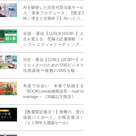
AIを駆使した次世代型出版サービ
ス「著者プロデュース」【限定3
枠／埋まり次第終了】AIハイパー
プレス・システム搭載
全国・通信【11/5(水)19:00~】人
生を変える、究極の読書体験「イ
ンフィニティ∞リーディング／
INFINITY ∞ READING」TYPE
W 11月課題本『THIRD
渋谷・通信【11/8(土)18:00〜】ク
MILLENNIUM THINKING アメリ
リエイターのためのSNSビジネス
カ最高峰大学の人気講義』
活用講座〜複数のSNSを駆使し
て“作品を仕事に変える”写真家・
青山裕企先生ご登壇！《発信力養
本屋で出会い、本屋で結婚する
成ラボPresents》
「BOOKLove結婚相談所～road to
marriage～《39歳以下限定》」全
国4拠点/関東/中部/関西/九州
【数量限定復活！】禁断の「受け
放題パスポート」が限定復活！
《１２周年大感謝セール》