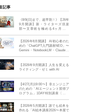
着記事
《8/9(日)まで、超早割！》【26年
9月開講】新・ライターズ倶楽
部〜文章術を極める4ヶ月講義
《「ライティング・ゼミ」の上級
コース／50席限定》
【2026年8月開講】 AI初心者のた
めの「ChatGPT入門講座NEO」〜
Gemini・NotebookLM・Claudeま
で、目的で使い分けられるように
なる4ヶ月〜〔４ヶ月完成基礎講
座〕
【2026年9月開講】人生を変える
ライティング・ゼミ with AI
【4/27(月)19:00〜】非エンジニア
のための「AIエージェント習得プ
ログラム」1DAY特別講座〔パワ
ーアップ版〕
【2026年5月開講】誰でも絵本を
作れる「AI絵本講座2026〜本屋で