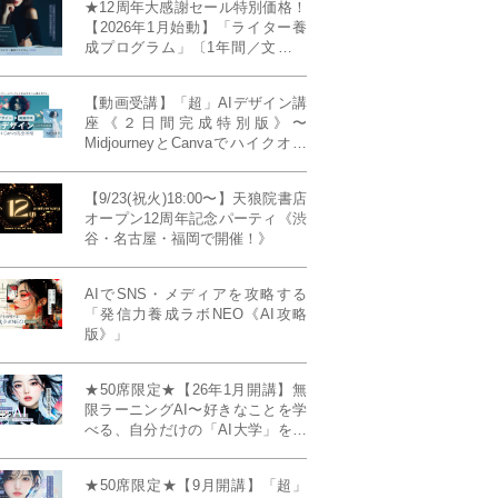
★12周年大感謝セール特別価格！
【2026年1月始動】「ライター養
成プログラム」〔1年間／文章講
座受け放題＋週1フィードバッ
ク〕〜“読む人を動かすライタ
【動画受講】「超」AIデザイン講
ー”へ、全国どこからでも。〜《全
座《２日間完成特別版》〜
店舗リアルタイム参加OK／録画
MidjourneyとCanvaでハイクオリ
視聴対応／限定4席》
ティ・デザインを自在に生成
【9/23(祝火)18:00〜】天狼院書店
オープン12周年記念パーティ《渋
谷・名古屋・福岡で開催！》
AIでSNS・メディアを攻略する
「発信力養成ラボNEO《AI攻略
版》」
★50席限定★【26年1月開講】無
限ラーニングAI〜好きなことを学
べる、自分だけの「AI大学」を作
る〜《4ヶ月完成本講座》
★50席限定★【9月開講】「超」