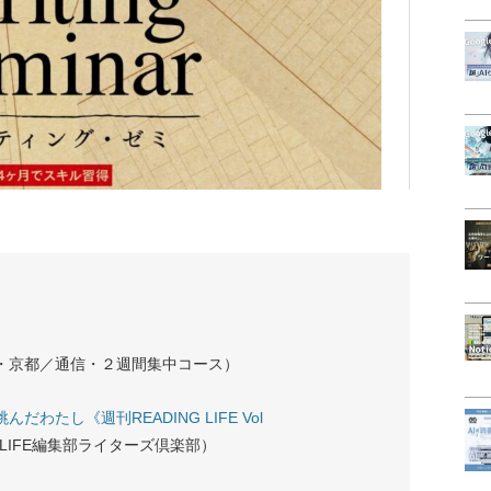
講・京都／通信・２週間集中コース）
わたし《週刊READING LIFE Vol
E編LIFE編集部ライターズ倶楽部）