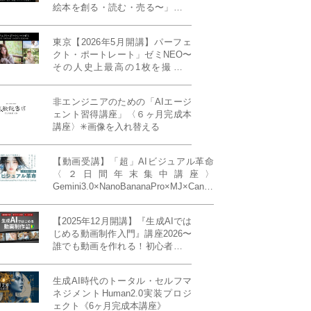
絵本を創る・読む・売る〜」イン
ディーズ対応版！あなたの作品を
天狼院書店で販売しよう！《各店
東京【2026年5月開講】パーフェ
20名限定》
クト・ポートレート」ゼミNEO〜
その人史上最高の1枚を撮る！
「撮り（モデル撮影）」「見せ
（講評）」「発表する（展示会開
非エンジニアのための「AIエージ
催）」《初参加大歓迎／12名限
ェント習得講座」〈６ヶ月完成本
定》
講座〉✳︎画像を入れ替える
【動画受講】「超」AIビジュアル革命
〈２日間年末集中講座〉
Gemini3.0×NanoBananaPro×MJ×Canva
＝「超」AIビジュアル革命《50席限
定》
【2025年12月開講】『生成AIでは
じめる動画制作入門』講座2026〜
誰でも動画を作れる！初心者から
始める3ヶ月動画制作プログラム
生成AI時代のトータル・セルフマ
ネジメントHuman2.0実装プロジ
ェクト《6ヶ月完成本講座》