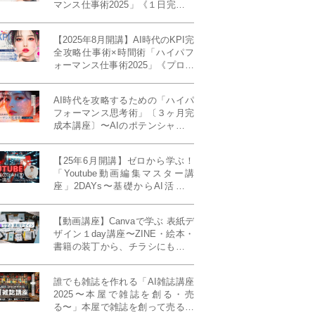
マンス仕事術2025」《１日完成特
別版》
【2025年8月開講】AI時代のKPI完
全攻略仕事術×時間術「ハイパフ
ォーマンス仕事術2025」《プロフ
ェッショナル版／６ヶ月完成本講
座》《50名限定》
AI時代を攻略するための「ハイパ
フォーマンス思考術」〔３ヶ月完
成本講座〕〜AIのポテンシャルを
最大限に引き出す必修メソッド〜
《50名様限定》
【25年6月開講】ゼロから学ぶ！
「Youtube動画編集マスター講
座」2DAYs〜基礎からAI活用ま
で！〈初心者大歓迎〉
【動画講座】Canvaで学ぶ 表紙デ
ザイン１day講座〜ZINE・絵本・
書籍の装丁から、チラシにも活か
せるレイアウト術まで！〜
誰でも雑誌を作れる「AI雑誌講座
2025〜本屋で雑誌を創る・売
る〜」本屋で雑誌を創って売る！