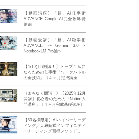
【動画講座】「超」AI仕事術
ADVANCE Google AI完全攻略特
別編
【動画受講】「超」AI独学術
ADVANCE 〜Gemini 3.0 ×
NotebookLM Pro編〜
【1/19(月)開講！】トップ１％に
なるための仕事術「ワークバトル
の全技術」《４ヶ月完成講座》ー
最強の時間術×脳科学×令和の武士
道ー 【50席限定】
《まもなく開講！》【2025年12月
開講】初心者のための「Notion入
門講座」〔４ヶ月完成基礎講座〕
【50名様限定】AIハイパーリーデ
ィング／天狼院式インフィニティ
∞リーディング習得メソッド《４
ヶ月完成本講座》