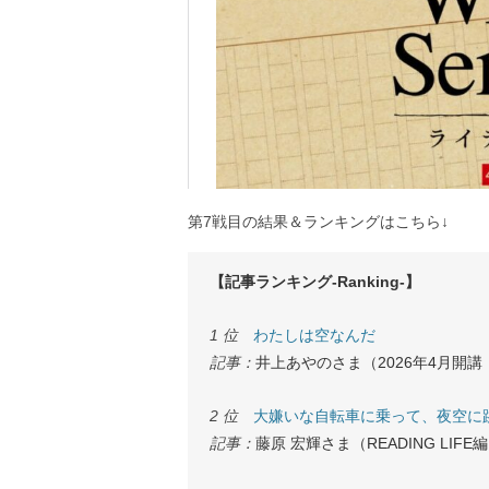
第7戦目の結果＆ランキングはこちら↓
【記事ランキング-Ranking-】
1 位
わたしは空なんだ
記事：
井上あやのさま（2026年4月開
2 位
大嫌いな自転車に乗って、夜空に跳んだ
記事：
藤原 宏輝さま（READING LIF