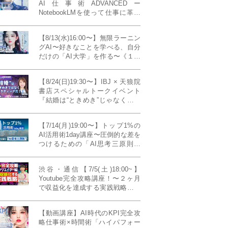
AI仕事術ADVANCEDー
NotebookLMを使って仕事に革命
を起こす！〔４ヶ月本講座〕
【8/13(水)16:00〜】無限ラーニン
グAI〜好きなことを学べる、自分
だけの「AI大学」を作る〜《１日
完成特別版》
【8/24(日)19:30〜】IBJ × 天狼院
書店スペシャルトークイベント
『結婚は“ときめき”じゃなくて、
マーケティングだ！？』〜データ
で読み解く、人生が変わる出会い
【7/14(月)19:00〜】トップ1%の
のカタチ〜《BOOKLove結婚相談
AI活用術1day講座〜圧倒的な差を
所presents》
つけるための「AI思考三原則」
《生成AIの教科書(35,000文字分)
プレゼント！》
渋谷・通信【7/5(土)18:00~】
Youtube完全攻略講座！〜２ヶ月
で収益化を達成する実践戦略！ゲ
スト：Norihikoさん(Youtube／映
像クリエイター)《Presented by
【動画講座】AI時代のKPI完全攻
発信力養成ラボNEO》
略仕事術×時間術「ハイパフォー