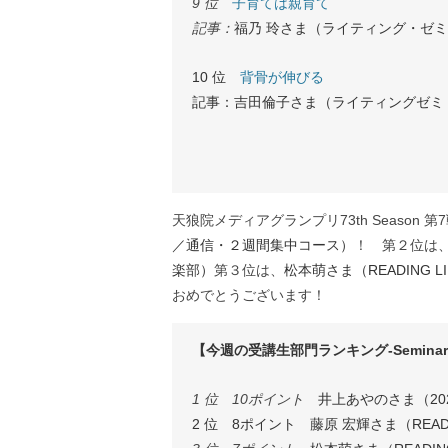
9 位
子育ては親育て
記事：
福乃 玲さま（ライティング・ゼ
10 位
背骨が伸びる
記事：吉田倫子さま（ライティングゼミ・
天狼院メディアグランプリ73th Season 
／通信・２週間集中コース）
！ 第２位は
楽部）
第３位は、
松本萌さま（READING 
おめでとうございます！
【今週の受講生部門ランキング-Seminar Stu
1 位 10ポイント
井上あやのさま（2
2 位 8ポイント 藤原 宏輝さま（READ