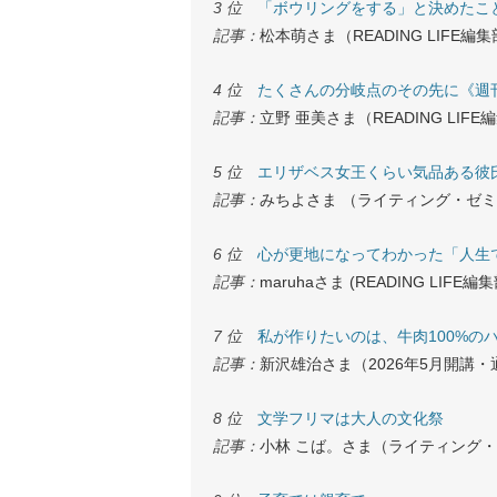
3 位
「ボウリングをする」と決めたことが
記事：
松本萌さま（READING LIFE
4 位
たくさんの分岐点のその先に《週刊READ
記事：
立野 亜美さま（READING LI
5 位
エリザベス女王くらい気品ある彼
記事：
みちよさま （ライティング・ゼ
6 位
心が更地になってわかった「人生で大事
記事：
maruhaさま (READING LIF
7 位
私が作りたいのは、牛肉100%の
記事：
新沢雄治さま（2026年5月開講
8 位
文学フリマは大人の文化祭
記事：
小林 こば。さま（ライティング