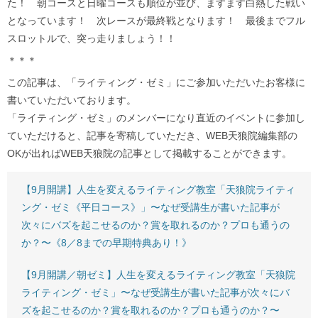
た！ 朝コースと日曜コースも順位が並び、ますます白熱した戦い
となっています！ 次レースが最終戦となります！ 最後までフル
スロットルで、突っ走りましょう！！
＊＊＊
この記事は、「ライティング・ゼミ」にご参加いただいたお客様に
書いていただいております。
「ライティング・ゼミ」のメンバーになり直近のイベントに参加し
ていただけると、記事を寄稿していただき、WEB天狼院編集部の
OKが出ればWEB天狼院の記事として掲載することができます。
【9月開講】人生を変えるライティング教室「天狼院ライティ
ング・ゼミ《平日コース》」〜なぜ受講生が書いた記事が
次々にバズを起こせるのか？賞を取れるのか？プロも通うの
か？〜《8／8までの早期特典あり！》
【9月開講／朝ゼミ】人生を変えるライティング教室「天狼院
ライティング・ゼミ」〜なぜ受講生が書いた記事が次々にバ
ズを起こせるのか？賞を取れるのか？プロも通うのか？〜