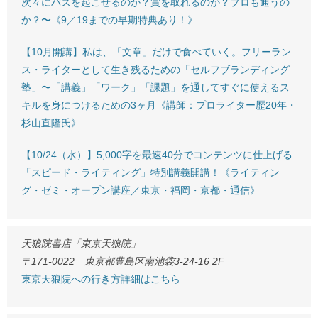
次々にバズを起こせるのか？賞を取れるのか？プロも通うの
か？〜《9／19までの早期特典あり！》
【10月開講】私は、「文章」だけで食べていく。フリーラン
ス・ライターとして生き残るための「セルフブランディング
塾」〜「講義」「ワーク」「課題」を通してすぐに使えるス
キルを身につけるための3ヶ月《講師：プロライター歴20年・
杉山直隆氏》
【10/24（水）】5,000字を最速40分でコンテンツに仕上げる
「スピード・ライティング」特別講義開講！《ライティン
グ・ゼミ・オープン講座／東京・福岡・京都・通信》
天狼院書店「東京天狼院」
〒171-0022 東京都豊島区南池袋3-24-16 2F
東京天狼院への行き方詳細はこちら