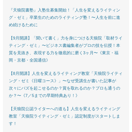
『天狼院書塾』入塾生募集開始！「人生を変えるライティン
グ・ゼミ」卒業生のためのライティング塾！〜人生を前に進
め続けるために
【9月開講】「聞いて書く」力を身につける天狼院「取材ライ
ティング・ゼミ」〜ビジネス書編集者がプロの技を伝授！本
質を見抜き、表現する力を徹底的に磨く3ヶ月〜《東京・福
岡・京都・全国通信》
【8月開講】人生を変えるライティング教室「天狼院ライティ
ング・ゼミ《日曜コース》」〜なぜ受講生が書いた記事が
次々にバズを起こせるのか？賞を取れるのか？プロも通うの
か？〜《7／5までの早期特典あり！》
【天狼院公認ライターへの道も】人生を変えるライティング
教室「天狼院ライティング・ゼミ」認定制度がスタートしま
す！