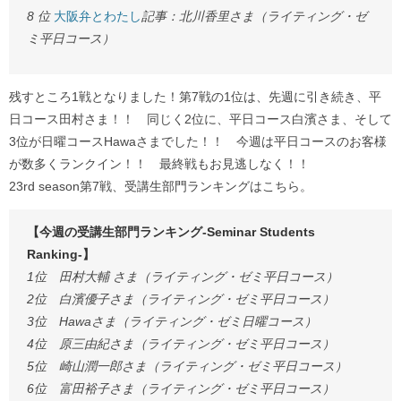
8 位
大阪弁とわたし
記事：北川香里さま（ライティング・ゼ
ミ平日コース）
残すところ1戦となりました！第7戦の1位は、先週に引き続き、平
日コース田村さま！！ 同じく2位に、平日コース白濱さま、そして
3位が日曜コースHawaさまでした！！ 今週は平日コースのお客様
が数多くランクイン！！ 最終戦もお見逃しなく！！
23rd season第7戦、受講生部門ランキングはこちら。
【今週の受講生部門ランキング-Seminar Students
Ranking-】
1位 田村大輔 さま（ライティング・ゼミ平日コース）
2位 白濱優子さま（ライティング・ゼミ平日コース）
3位 Hawaさま（ライティング・ゼミ日曜コース）
4位 原三由紀さま（ライティング・ゼミ平日コース）
5位 崎山潤一郎さま（ライティング・ゼミ平日コース）
6位 富田裕子さま（ライティング・ゼミ平日コース）