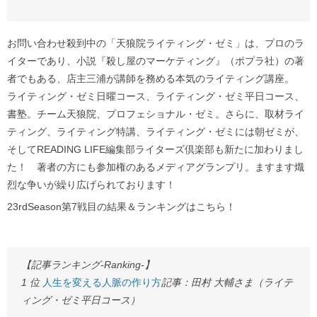
お問い合わせ殺到中の「天狼院ライティング・ゼミ」は、プロのラ
イターであり、小説『殺し屋のマーケティング』（ポプラ社）の著
者でもある、店主三浦が講師を務める本気のライティング講座。
ライティング・ゼミ日曜コース、ライティング・ゼミ平日コース、
書塾。チーム天狼院、プロフェショナル・ゼミ。さらに、取材ライ
ティング、ライティング特講、ライティング・ゼミには朝ゼミが、
そしてREADING LIFE編集部ライターズ倶楽部も新たに加わりまし
た！ 著者の方にも参加権のあるメディアグランプリ。ますます熾
烈な争いが繰り広げられております！
23rdSeason第7戦目の結果＆ランキングはこちら！
【記事ランキング-Ranking-】
1 位
人生を変える人脈の作り方
記事：田村 大輔さま（ライテ
ィング・ゼミ平日コース）