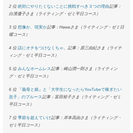
2 位
絶対にやりたくないことに挑戦すべき３つの理由
記事：
白濱優子さま（ライティング・ゼミ平日コース）
3 位
想像か、現実か
記事：Hawaさま（ライティング・ゼミ日
曜コース）
4 位
話にオチをつけなくちゃ。
記事：原三由紀さま（ライテ
ィング・ゼミ平日コース）
5 位
みんなホームレス
記事：崎山潤一郎さま（ライティン
グ・ゼミ平日コース）
6 位
『義母と娘』と「大学生になったらYouTubeで稼ぎたい
息子」のブルース
記事：富田裕子さま（ライティング・ゼミ
平日コース）
7 位
季節を超えていけ
記事：岸本高由さま（ライティング・
ゼミ平日コース）